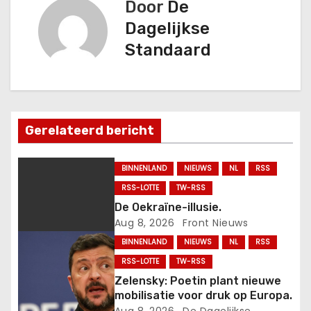
Door
De
i
Dagelijkse
c
Standaard
h
t
n
Gerelateerd bericht
a
BINNENLAND
NIEUWS
NL
RSS
v
RSS-LOTTE
TW-RSS
De Oekraïne-illusie.
i
Aug 8, 2026
Front Nieuws
g
BINNENLAND
NIEUWS
NL
RSS
RSS-LOTTE
TW-RSS
a
Zelensky: Poetin plant nieuwe
mobilisatie voor druk op Europa.
t
Aug 8, 2026
De Dagelijkse