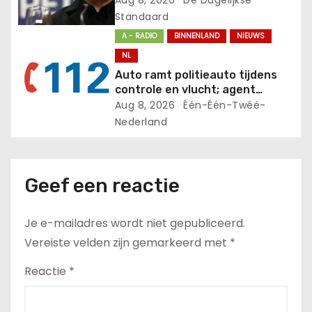
i
Standaard
A - RADIO
BINNENLAND
NIEUWS
e
NL
Auto ramt politieauto tijdens
controle en vlucht; agent
gewond
Aug 8, 2026
Één-Één-Twéé-
Nederland
Geef een reactie
Je e-mailadres wordt niet gepubliceerd.
Vereiste velden zijn gemarkeerd met
*
Reactie
*