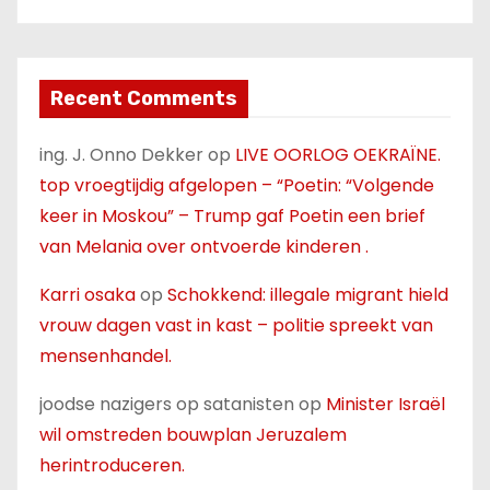
Recent Comments
ing. J. Onno Dekker
op
LIVE OORLOG OEKRAÏNE.
top vroegtijdig afgelopen – “Poetin: “Volgende
keer in Moskou” – Trump gaf Poetin een brief
van Melania over ontvoerde kinderen .
Karri osaka
op
Schokkend: illegale migrant hield
vrouw dagen vast in kast – politie spreekt van
mensenhandel.
joodse nazigers op satanisten
op
Minister Israël
wil omstreden bouwplan Jeruzalem
herintroduceren.