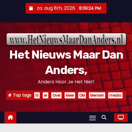
D
za. aug 8th, 2026
8:39:25 PM
o
o
r
g
a
Het Nieuws Maar Dan
a
n
Anders,
n
a
Anders Hoor Je Het Niet!
a
r
Top tags
IS
er
Over
Meer
OM
Mensen
media
i
n
h
o