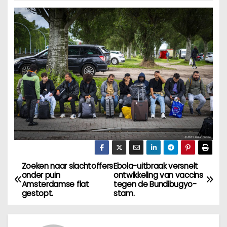
Zoeken naar slachtoffers
Ebola-uitbraak versnelt
B
onder puin
ontwikkeling van vaccins
Amsterdamse flat
tegen de Bundibugyo-
e
gestopt.
stam.
r