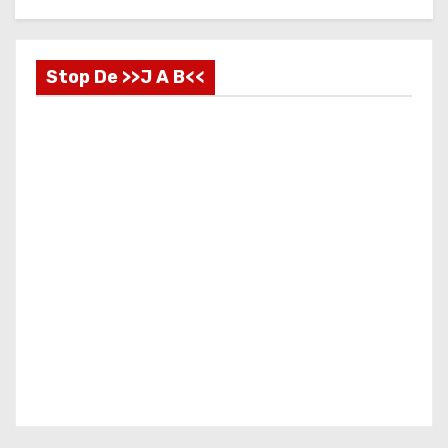
Stop De >>J A B<<