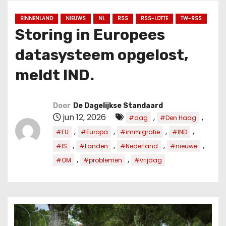
u
d
BINNENLAND
NIEUWS
NL
RSS
RSS-LOTTE
TW-RSS
Storing in Europees
datasysteem opgelost,
meldt IND.
Door
De Dagelijkse Standaard
jun 12, 2026
,
,
#dag
#Den Haag
,
,
,
,
#EU
#Europa
#immigratie
#IND
,
,
,
,
#IS
#Landen
#Nederland
#nieuwe
,
,
#OM
#problemen
#vrijdag