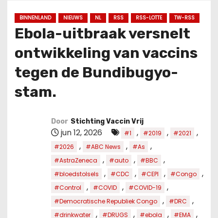
u
d
BINNENLAND
NIEUWS
NL
RSS
RSS-LOTTE
TW-RSS
Ebola-uitbraak versnelt
ontwikkeling van vaccins
tegen de Bundibugyo-
stam.
Door
Stichting Vaccin Vrij
jun 12, 2026
,
,
,
#1
#2019
#2021
,
,
,
#2026
#ABC News
#As
,
,
,
#AstraZeneca
#auto
#BBC
,
,
,
,
#bloedstolsels
#CDC
#CEPI
#Congo
,
,
,
#Control
#COVID
#COVID-19
,
,
#Democratische Republiek Congo
#DRC
,
,
,
,
#drinkwater
#DRUGS
#ebola
#EMA