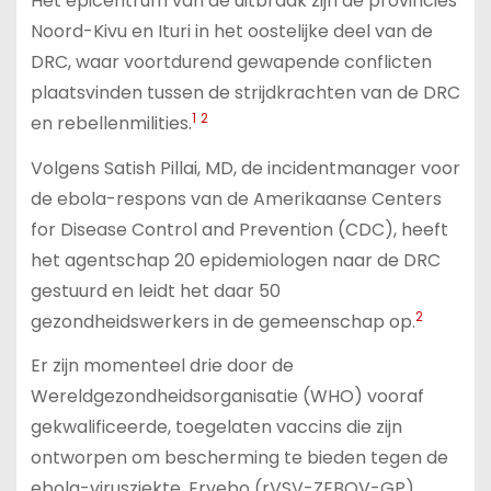
Het epicentrum van de uitbraak zijn de provincies
Noord-Kivu en Ituri in het oostelijke deel van de
DRC, waar voortdurend gewapende conflicten
plaatsvinden tussen de strijdkrachten van de DRC
1
2
en rebellenmilities.
Volgens Satish Pillai, MD, de incidentmanager voor
de ebola-respons van de Amerikaanse Centers
for Disease Control and Prevention (CDC), heeft
het agentschap 20 epidemiologen naar de DRC
gestuurd en leidt het daar 50
2
gezondheidswerkers in de gemeenschap op.
Er zijn momenteel drie door de
Wereldgezondheidsorganisatie (WHO) vooraf
gekwalificeerde, toegelaten vaccins die zijn
ontworpen om bescherming te bieden tegen de
ebola-virusziekte. Ervebo (rVSV-ZEBOV-GP),