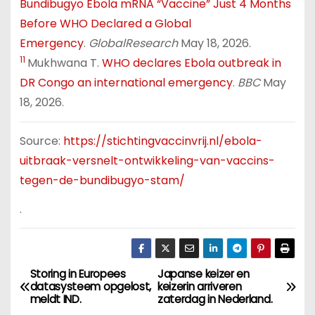
Bundibugyo Ebola mRNA “Vaccine” Just 4 Months
Before WHO Declared a Global
Emergency
.
GlobalResearch
May 18, 2026.
11
Mukhwana T.
WHO declares Ebola outbreak in
DR Congo an international emergency
.
BBC
May
18, 2026.
Source:
https://stichtingvaccinvrij.nl/ebola-
uitbraak-versnelt-ontwikkeling-van-vaccins-
tegen-de-bundibugyo-stam/
.
Storing in Europees
Japanse keizer en
B
datasysteem opgelost,
keizerin arriveren
meldt IND.
zaterdag in Nederland.
e