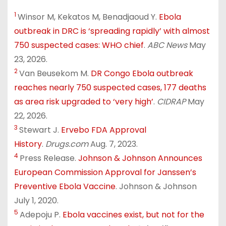
1
Winsor M, Kekatos M, Benadjaoud Y.
Ebola
outbreak in DRC is ‘spreading rapidly’ with almost
750 suspected cases: WHO chief
.
ABC News
May
23, 2026.
2
Van Beusekom M.
DR Congo Ebola outbreak
reaches nearly 750 suspected cases, 177 deaths
as area risk upgraded to ‘very high’
.
CIDRAP
May
22, 2026.
3
Stewart J.
Ervebo FDA Approval
History
.
Drugs.com
Aug. 7, 2023.
4
Press Release.
Johnson & Johnson Announces
European Commission Approval for Janssen’s
Preventive Ebola Vaccine
. Johnson & Johnson
July 1, 2020.
5
Adepoju P.
Ebola vaccines exist, but not for the