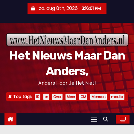
D
za. aug 8th, 2026
3:16:02 PM
o
o
r
g
a
Het Nieuws Maar Dan
a
n
Anders,
n
a
Anders Hoor Je Het Niet!
a
r
Top tags
IS
er
Over
Meer
OM
Mensen
media
i
n
h
o