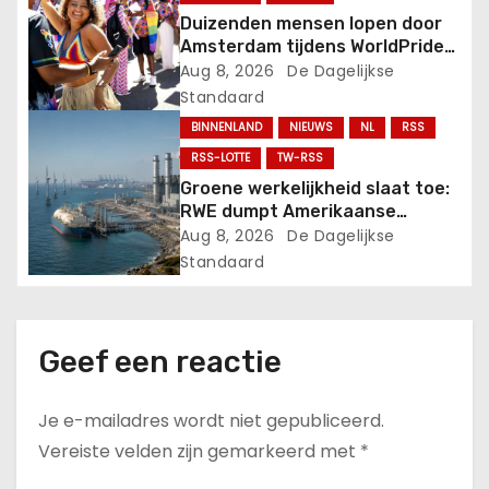
a
Duizenden mensen lopen door
t
Amsterdam tijdens WorldPride
March.
Aug 8, 2026
De Dagelijkse
i
Standaard
BINNENLAND
NIEUWS
NL
RSS
e
RSS-LOTTE
TW-RSS
Groene werkelijkheid slaat toe:
RWE dumpt Amerikaanse
windprojecten en steekt
Aug 8, 2026
De Dagelijkse
miljarden in gas!.
Standaard
Geef een reactie
Je e-mailadres wordt niet gepubliceerd.
Vereiste velden zijn gemarkeerd met
*