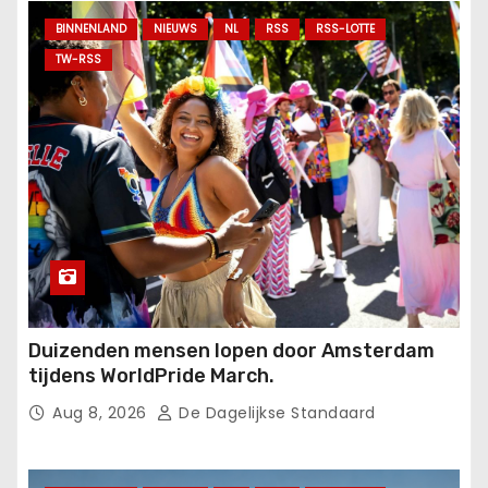
BINNENLAND
NIEUWS
NL
RSS
RSS-LOTTE
TW-RSS
Duizenden mensen lopen door Amsterdam
tijdens WorldPride March.
Aug 8, 2026
De Dagelijkse Standaard