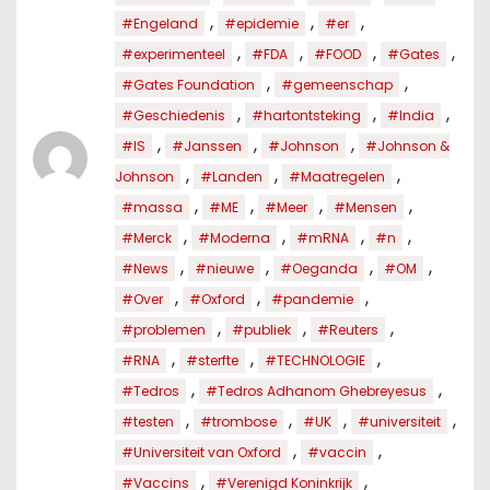
,
,
,
#Engeland
#epidemie
#er
,
,
,
,
#experimenteel
#FDA
#FOOD
#Gates
,
,
#Gates Foundation
#gemeenschap
,
,
,
#Geschiedenis
#hartontsteking
#India
,
,
,
#IS
#Janssen
#Johnson
#Johnson &
,
,
,
Johnson
#Landen
#Maatregelen
,
,
,
,
#massa
#ME
#Meer
#Mensen
,
,
,
,
#Merck
#Moderna
#mRNA
#n
,
,
,
,
#News
#nieuwe
#Oeganda
#OM
,
,
,
#Over
#Oxford
#pandemie
,
,
,
#problemen
#publiek
#Reuters
,
,
,
#RNA
#sterfte
#TECHNOLOGIE
,
,
#Tedros
#Tedros Adhanom Ghebreyesus
,
,
,
,
#testen
#trombose
#UK
#universiteit
,
,
#Universiteit van Oxford
#vaccin
,
,
#Vaccins
#Verenigd Koninkrijk