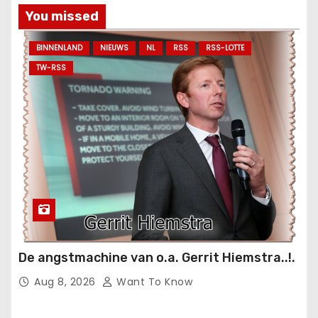
You missed
BINNENLAND
NIEUWS
NL
RSS
RSS-LOTTE
TW-RSS
De angstmachine van o.a. Gerrit Hiemstra..!.
Aug 8, 2026
Want To Know