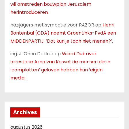
wil omstreden bouwplan Jeruzalem
herintroduceren.
nazijagers met sympatie voor RAZOR
op
Henri
Bontenbal (CDA) noemt GroenLinks-PvdA een
MIDDENPARTIJ: ‘Dat kun je toch niet menen?’.
ing. J. Onno Dekker
op
Wierd Duk over
arrestatie Arno van Kessel: de mensen die in
‘complotten’ geloven hebben hun ‘eigen
media’.
Archives
augustus 2026