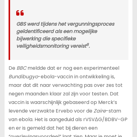
GBS werd tijdens het vergunningsproces
geïdentificeerd als een mogelijke
bijwerking die specifieke
8
veiligheidsmonitoring vereist
.
De
BBC
meldde dat er nog een experimenteel
Bundibugyo
-ebola-vaccin in ontwikkeling is,
maar dat dit naar verwachting pas over zes tot
negen maanden klaar zal zijn voor testen. Dat
vaccin is waarschijnlijk gebaseerd op Merck’s
levende verzwakte Ervebo voor de
Zaire
-stam
van ebola. Het is aangeduid als rVSVΔG/BDBV-GP
en er is gemeld dat het bij dieren een
“overlevingsvoordeel” laat zien. Maar je moet je