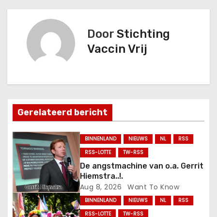
r
Door
Stichting
i
Vaccin Vrij
c
h
t
Gerelateerd bericht
n
a
BINNENLAND
NIEUWS
NL
RSS
RSS-LOTTE
TW-RSS
v
De angstmachine van o.a. Gerrit
Hiemstra..!.
i
Aug 8, 2026
Want To Know
g
BINNENLAND
NIEUWS
NL
RSS
RSS-LOTTE
TW-RSS