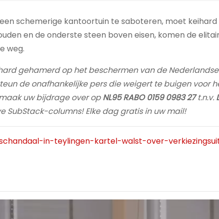
e in een schemerige kantoortuin te saboteren, moet keihar
ouden en de onderste steen boven eisen, komen de elitai
ee weg.
eihard gehamerd op het beschermen van de Nederlandse
eun de onafhankelijke pers die weigert te buigen voor he
maak uw bijdrage over op
NL95 RABO 0159 0983 27
t.n.v.
eve SubStack-columns! Elke dag gratis in uw mail!
/schandaal-in-teylingen-kartel-walst-over-verkiezingsui