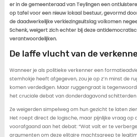
er in de gemeenteraad van Teylingen een ontluisteren
op tafel voor een nieuw lokaal bestuur, gevormd door 
de daadwerkelijke verkiezingsuitslag volkomen negee
Schenk, weigert zich echter bij deze antidemocrati
verantwoordelijken.
De laffe vlucht van de verkenn
Wanneer je als politieke verkenner een formatieadvies
stemhokje heeft afgegeven, zou je op z’n minst de r
komen verdedigen. Maar ruggengraat is tegenwoordig 
het cruciale debat van donderdagavond schitterden
Ze weigerden simpelweg om hun gezicht te laten zie
Het roept direct de logische, maar pijnlijke vraag op 
voorafgaand aan het debat: “Wat valt er te verbergen
argumenten om deze elitaire machtsgreep te legitimeren