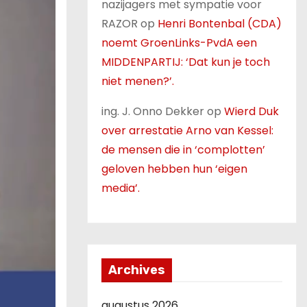
nazijagers met sympatie voor
RAZOR
op
Henri Bontenbal (CDA)
noemt GroenLinks-PvdA een
MIDDENPARTIJ: ‘Dat kun je toch
niet menen?’.
ing. J. Onno Dekker
op
Wierd Duk
over arrestatie Arno van Kessel:
de mensen die in ‘complotten’
geloven hebben hun ‘eigen
media’.
Archives
augustus 2026