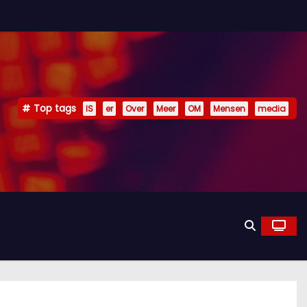
Top tags
IS
er
Over
Meer
OM
Mensen
media