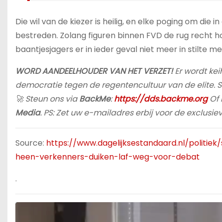
Die wil van de kiezer is heilig, en elke poging om di
bestreden. Zolang figuren binnen FVD de rug recht h
baantjesjagers er in ieder geval niet meer in stilte m
WORD AANDEELHOUDER VAN HET VERZET!
Er wordt k
democratie tegen de regentencultuur van de elite. St
🚀 Steun ons via
BackMe
:
https://dds.backme.org
Of 
Media
. PS: Zet uw e-mailadres erbij voor de exclusi
Source:
https://www.dagelijksestandaard.nl/politiek
heen-verkenners-duiken-laf-weg-voor-debat
.