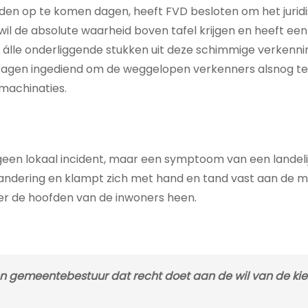
den op te komen dagen, heeft FVD besloten om het jurid
 wil de absolute waarheid boven tafel krijgen en heeft ee
 álle onderliggende stukken uit deze schimmige verkenni
e vragen ingediend om de weggelopen verkenners alsnog t
 machinaties.
geen lokaal incident, maar een symptoom van een landeli
randering en klampt zich met hand en tand vast aan de 
er de hoofden van de inwoners heen.
en gemeentebestuur dat recht doet aan de wil van de kiez