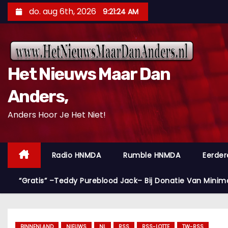
D
do. aug 6th, 2026
9:21:25 AM
o
o
r
g
Het Nieuws Maar Dan
a
a
Anders,
n
Anders Hoor Je Het Niet!
n
a
a
Radio HNMDA
Rumble HNMDA
Eerder
r
i
“Gratis” –Teddy Pureblood Jack– Bij Donatie Van Minim
n
h
o
BINNENLAND
NIEUWS
NL
RSS
RSS-LOTTE
TW-RSS