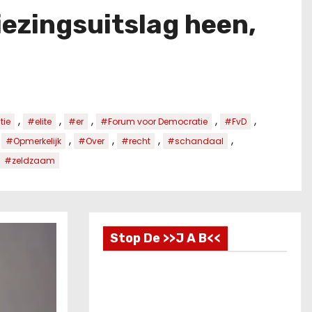
iezingsuitslag heen,
,
,
,
,
,
ie
#elite
#er
#Forum voor Democratie
#FvD
,
,
,
,
,
#Opmerkelijk
#Over
#recht
#schandaal
#zeldzaam
Stop De >>J A B<<