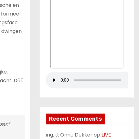
ische en
n formeel
ngsfase.
e dwingen
jke,
macht. D66
Recent Comments
er.”
ing. J. Onno Dekker
op
LIVE