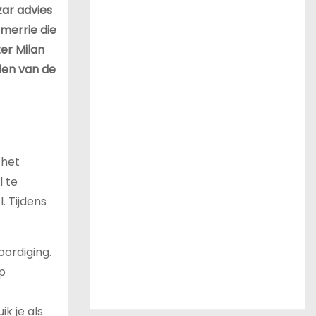
zar advies
tmerrie die
er Milan
den van de
 het
l te
. Tijdens
ordiging.
p
k je als