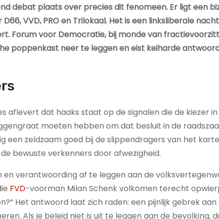
d debat plaats over precies dit fenomeen. Er ligt een bi
D66, VVD, PRO en Trilokaal. Het is een linksliberale nach
rt. Forum voor Democratie, bij monde van fractievoorzitt
sche poppenkast neer te leggen en eist keiharde antwoor
ers
 aflevert dat haaks staat op de signalen die de kiezer in
uggengraat moeten hebben om dat besluit in de raadszaa
een zeldzaam goed bij de slippendragers van het kartel
 de bewuste verkenners door afwezigheid.
n en verantwoording af te leggen aan de volksvertegenwo
die
FVD
-voorman Milan Schenk volkomen terecht opwier
?” Het antwoord laat zich raden: een pijnlijk gebrek aan
. Als je beleid niet is uit te leggen aan de bevolking, dui