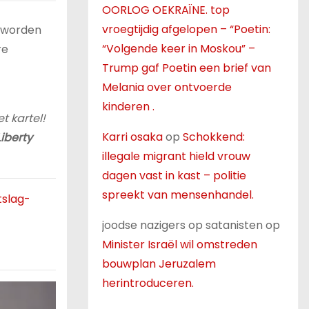
OORLOG OEKRAÏNE. top
vroegtijdig afgelopen – “Poetin:
d worden
“Volgende keer in Moskou” –
re
Trump gaf Poetin een brief van
Melania over ontvoerde
kinderen .
t kartel!
Karri osaka
op
Schokkend:
Liberty
illegale migrant hield vrouw
dagen vast in kast – politie
spreekt van mensenhandel.
tslag-
joodse nazigers op satanisten
op
Minister Israël wil omstreden
bouwplan Jeruzalem
herintroduceren.