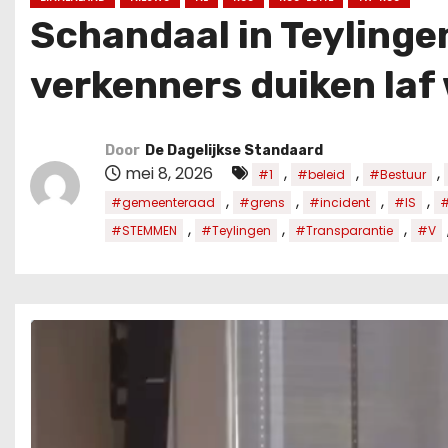
u
Schandaal in Teylingen
d
verkenners duiken laf
Door
De Dagelijkse Standaard
mei 8, 2026
,
,
,
#1
#beleid
#Bestuur
,
,
,
,
#gemeenteraad
#grens
#incident
#IS
#
,
,
,
#STEMMEN
#Teylingen
#Transparantie
#V