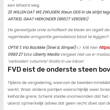
een lafaard weg.
ZE WILLEN DAT WE ZWIJGEN: Steun DDS in de strijd tege
ARTIKEL GAAT HIERONDER DIRECT VERDER!)
De gevestigde orde schoffeert de kiezer en regelt d
regenteske arrogantie genadeloos bloot te leggen? 
OPTIE 1: Via BackMe (Snel & Simpel)
👉
Klik hier:
https
0983 27 t.n.v. Liberty Media
Vergeet niet uw e-mailadr
‘verboden’ columns! Gratis in uw inbox!
FVD eist de onderste steen bo
Tijdens de vergadering, waarvan de beelden inmiddel
werkt. Waar andere partijen waarschijnlijk weer bra
keiharde grens. Schenk stelde onomwonden dat het 
uiterst opmerkelijk advies dat geen recht doet aan de 