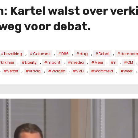
: Kartel walst over verk
 weg voor debat.
,
,
,
,
,
#bevolking
#Columns
#D66
#dag
#Debat
#democrat
,
,
,
,
,
,
klik hier
#Liberty
#macht
#media
#Meer
#n
#OM
,
,
,
,
,
,
,
#Verzet
#vraag
#Vragen
#VVD
#Waarheid
#weer