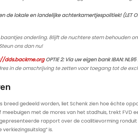
n de lokale en landelijke achterkamertjespolitiek! (LET O
e baantjes onderling. Blijft de nuchtere stem behouden o
Steun ons dan nu!
://dds.backme.org
OPTIE 2: Via uw eigen bank IBAN: NL95
es in de omschrijving te zetten voor toegang tot de exc
ven
s breed gedeeld worden, liet Schenk zien hoe échte oppo
af meebuigen met de mores van het stadhuis, trekt FVD e
gepresenteerde rapport over de coalitievorming ronduit
verkiezingsuitslag” is.