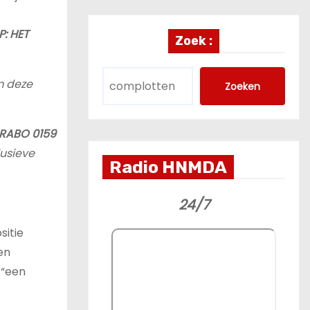
P: HET
Zoek :
m deze
Zoeken
 RABO 0159
lusieve
Radio HNMDA
24/7
sitie
en
 “een