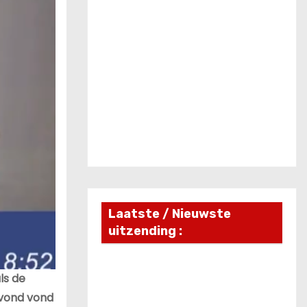
Laatste / Nieuwste
uitzending :
ls de
ravond vond