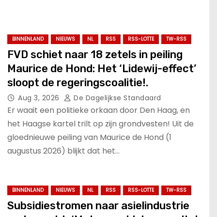
BINNENLAND
NIEUWS
NL
RSS
RSS-LOTTE
TW-RSS
FVD schiet naar 18 zetels in peiling
Maurice de Hond: Het ‘Lidewij-effect’
sloopt de regeringscoalitie!.
Aug 3, 2026
De Dagelijkse Standaard
Er waait een politieke orkaan door Den Haag, en
het Haagse kartel trilt op zijn grondvesten! Uit de
gloednieuwe peiling van Maurice de Hond (1
augustus 2026) blijkt dat het…
BINNENLAND
NIEUWS
NL
RSS
RSS-LOTTE
TW-RSS
Subsidiestromen naar asielindustrie