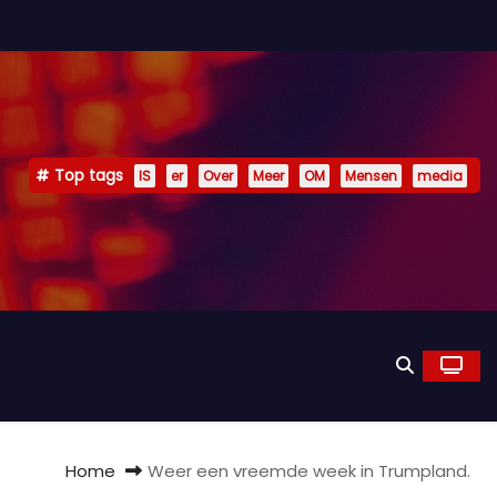
Top tags
IS
er
Over
Meer
OM
Mensen
media
Home
Weer een vreemde week in Trumpland.