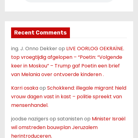
Recent Comments
ing. J. Onno Dekker
op
LIVE OORLOG OEKRAÏNE.
top vroegtijdig afgelopen – “Poetin: “Volgende
keer in Moskou” – Trump gaf Poetin een brief
van Melania over ontvoerde kinderen .
Karri osaka
op
Schokkend: illegale migrant hield
vrouw dagen vast in kast – politie spreekt van
mensenhandel.
joodse nazigers op satanisten
op
Minister Israël
wil omstreden bouwplan Jeruzalem
herintroduceren.