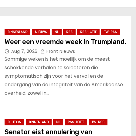
BINNENLAND
NIEUWS
NL
RSS
RSS-LOTTE
TW-RSS
Weer een vreemde week in Trumpland.
Aug 7, 2026
Front Nieuws
Sommige weken is het moeilijk om de meest
schokkende verhalen te selecteren die
symptomatisch zijn voor het verval en de
ondergang van de integriteit van de Amerikaanse
overheid, zowel in…
B - FOON
BINNENLAND
NL
RSS-LOTTE
TW-RSS
Senator eist annulering van