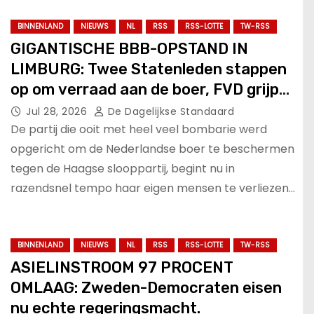
BINNENLAND
NIEUWS
NL
RSS
RSS-LOTTE
TW-RSS
GIGANTISCHE BBB-OPSTAND IN
LIMBURG: Twee Statenleden stappen
op om verraad aan de boer, FVD grijpt
zetel!.
Jul 28, 2026
De Dagelijkse Standaard
De partij die ooit met heel veel bombarie werd
opgericht om de Nederlandse boer te beschermen
tegen de Haagse slooppartij, begint nu in
razendsnel tempo haar eigen mensen te verliezen…
BINNENLAND
NIEUWS
NL
RSS
RSS-LOTTE
TW-RSS
ASIELINSTROOM 97 PROCENT
OMLAAG: Zweden-Democraten eisen
nu echte regeringsmacht.