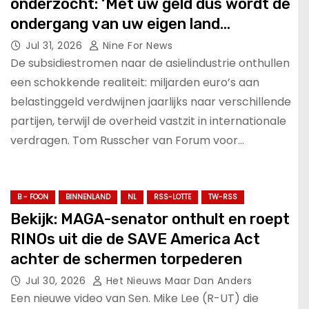
onderzocht: ‘Met uw geld dus wordt de
ondergang van uw eigen land
gefinancierd’.
Jul 31, 2026
Nine For News
De subsidiestromen naar de asielindustrie onthullen
een schokkende realiteit: miljarden euro’s aan
belastinggeld verdwijnen jaarlijks naar verschillende
partijen, terwijl de overheid vastzit in internationale
verdragen. Tom Russcher van Forum voor…
B - FOON
BINNENLAND
NL
RSS-LOTTE
TW-RSS
Bekijk: MAGA-senator onthult en roept
RINOs uit die de SAVE America Act
achter de schermen torpederen
Jul 30, 2026
Het Nieuws Maar Dan Anders
Een nieuwe video van Sen. Mike Lee (R-UT) die