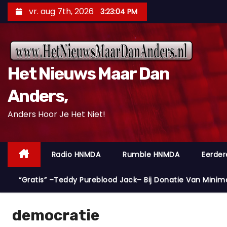
D
vr. aug 7th, 2026
3:23:05 PM
o
o
r
g
Het Nieuws Maar Dan
a
a
Anders,
n
Anders Hoor Je Het Niet!
n
a
a
Radio HNMDA
Rumble HNMDA
Eerder
r
i
“Gratis” –Teddy Pureblood Jack– Bij Donatie Van Minim
n
h
democratie
o