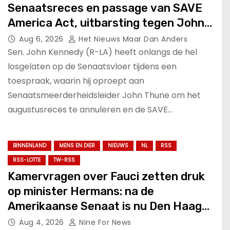
Senaatsreces en passage van SAVE
America Act, uitbarsting tegen John
Thune en RINOs.
Aug 6, 2026
Het Nieuws Maar Dan Anders
Sen. John Kennedy (R-LA) heeft onlangs de hel
losgelaten op de Senaatsvloer tijdens een
toespraak, waarin hij oproept aan
Senaatsmeerderheidsleider John Thune om het
augustusreces te annuleren en de SAVE…
BINNENLAND
MENS EN DIER
NIEUWS
NL
RSS
RSS-LOTTE
TW-RSS
Kamervragen over Fauci zetten druk
op minister Hermans: na de
Amerikaanse Senaat is nu Den Haag
aan zet.
Aug 4, 2026
Nine For News