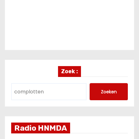
Zoek :
Zoeken
Radio HNMDA