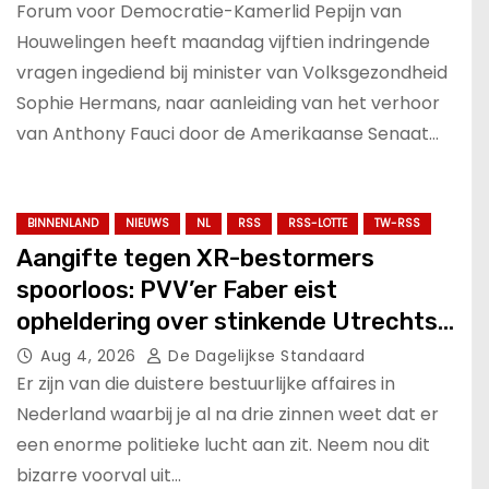
Forum voor Democratie-Kamerlid Pepijn van
Houwelingen heeft maandag vijftien indringende
vragen ingediend bij minister van Volksgezondheid
Sophie Hermans, naar aanleiding van het verhoor
van Anthony Fauci door de Amerikaanse Senaat…
BINNENLAND
NIEUWS
NL
RSS
RSS-LOTTE
TW-RSS
Aangifte tegen XR-bestormers
spoorloos: PVV’er Faber eist
opheldering over stinkende Utrechtse
zaak!.
Aug 4, 2026
De Dagelijkse Standaard
Er zijn van die duistere bestuurlijke affaires in
Nederland waarbij je al na drie zinnen weet dat er
een enorme politieke lucht aan zit. Neem nou dit
bizarre voorval uit…