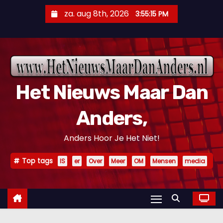
D
za. aug 8th, 2026
3:55:16 PM
o
o
r
g
a
Het Nieuws Maar Dan
a
n
Anders,
n
a
Anders Hoor Je Het Niet!
a
r
Top tags
IS
er
Over
Meer
OM
Mensen
media
i
n
h
o