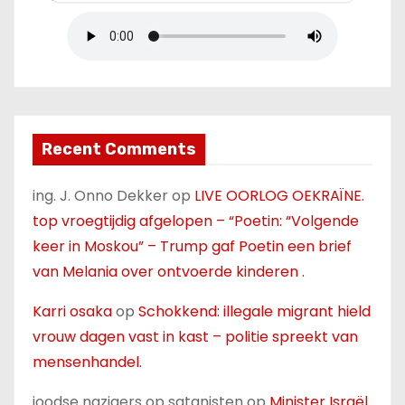
Recent Comments
ing. J. Onno Dekker
op
LIVE OORLOG OEKRAÏNE.
top vroegtijdig afgelopen – “Poetin: “Volgende
keer in Moskou” – Trump gaf Poetin een brief
van Melania over ontvoerde kinderen .
Karri osaka
op
Schokkend: illegale migrant hield
vrouw dagen vast in kast – politie spreekt van
mensenhandel.
joodse nazigers op satanisten
op
Minister Israël