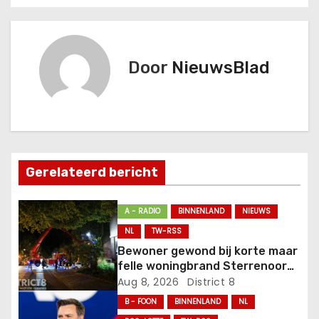
r
i
Door
NieuwsBlad
c
h
t
n
Gerelateerd bericht
a
A - RADIO
BINNENLAND
NIEUWS
v
NL
TW-RSS
Bewoner gewond bij korte maar
i
felle woningbrand Sterrenoord
Den Haag
Aug 8, 2026
District 8
g
B - FOON
BINNENLAND
NL