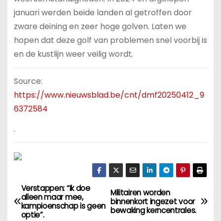
januari werden beide landen al getroffen door
zware deining en zeer hoge golven. Laten we
hopen dat deze golf van problemen snel voorbij is
en de kustlijn weer veilig wordt.
Source:
https://www.nieuwsblad.be/cnt/dmf20250412_9
6372584
.
Verstappen: “Ik doe
B
Militairen worden
alleen maar mee,
binnenkort ingezet voor
kampioenschap is geen
e
bewaking kerncentrales.
optie”.