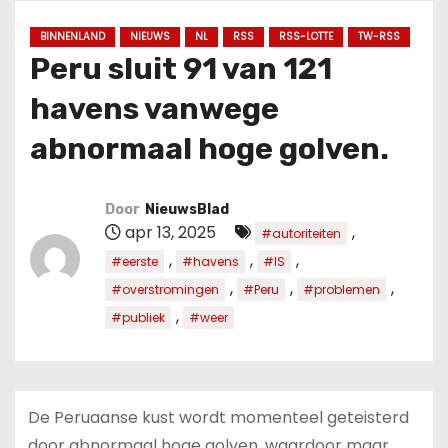
u
d
BINNENLAND
NIEUWS
NL
RSS
RSS-LOTTE
TW-RSS
Peru sluit 91 van 121
havens vanwege
abnormaal hoge golven.
Door
NieuwsBlad
apr 13, 2025
,
#autoriteiten
,
,
,
#eerste
#havens
#IS
,
,
,
#overstromingen
#Peru
#problemen
,
#publiek
#weer
De Peruaanse kust wordt momenteel geteisterd
door abnormaal hoge golven, waardoor maar