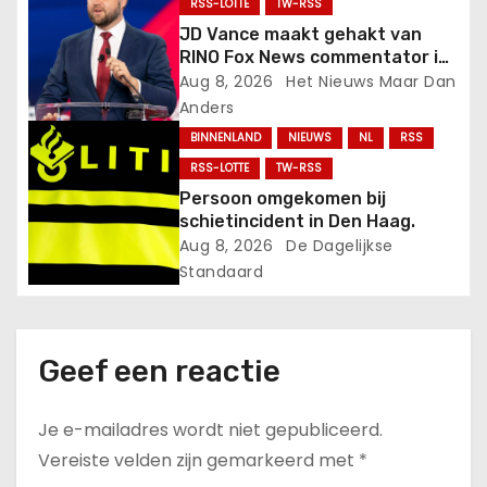
a
RSS-LOTTE
TW-RSS
JD Vance maakt gehakt van
t
RINO Fox News commentator in
online confrontatie.
Aug 8, 2026
Het Nieuws Maar Dan
i
Anders
e
BINNENLAND
NIEUWS
NL
RSS
RSS-LOTTE
TW-RSS
Persoon omgekomen bij
schietincident in Den Haag.
Aug 8, 2026
De Dagelijkse
Standaard
Geef een reactie
Je e-mailadres wordt niet gepubliceerd.
Vereiste velden zijn gemarkeerd met
*