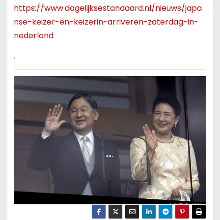
https://www.dagelijksestandaard.nl/nieuws/japa
nse-keizer-en-keizerin-arriveren-zaterdag-in-
nederland
.