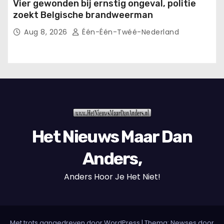
Vier gewonden bij ernstig ongeval, politie
zoekt Belgische brandweerman
Aug 8, 2026
Één-Één-Twéé-Nederland
Het Nieuws Maar Dan
Anders,
Anders Hoor Je Het Niet!
Met trots aangedreven door WordPress
|
Thema: Newses door