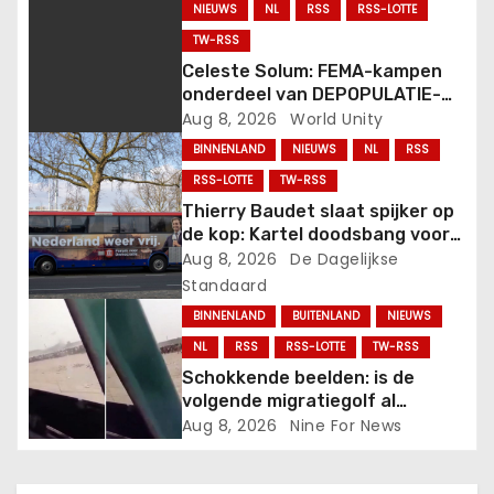
i
NIEUWS
NL
RSS
RSS-LOTTE
g
TW-RSS
Celeste Solum: FEMA-kampen
a
onderdeel van DEPOPULATIE-
agenda in Amerika.
Aug 8, 2026
World Unity
t
BINNENLAND
NIEUWS
NL
RSS
i
RSS-LOTTE
TW-RSS
Thierry Baudet slaat spijker op
e
de kop: Kartel doodsbang voor
succes van FVD-school.
Aug 8, 2026
De Dagelijkse
Standaard
BINNENLAND
BUITENLAND
NIEUWS
NL
RSS
RSS-LOTTE
TW-RSS
Schokkende beelden: is de
volgende migratiegolf al
onderweg?.
Aug 8, 2026
Nine For News