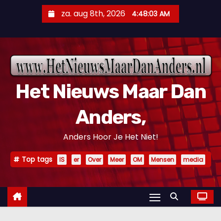
D
za. aug 8th, 2026
4:48:04 AM
o
o
r
g
a
Het Nieuws Maar Dan
a
n
Anders,
n
a
Anders Hoor Je Het Niet!
a
r
Top tags
IS
er
Over
Meer
OM
Mensen
media
i
n
h
o