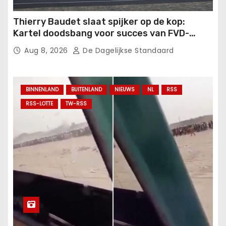
Thierry Baudet slaat spijker op de kop:
Kartel doodsbang voor succes van FVD-
school.
Aug 8, 2026
De Dagelijkse Standaard
BINNENLAND
BUITENLAND
NIEUWS
NL
RSS
RSS-LOTTE
TW-RSS