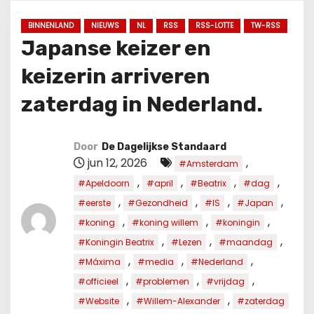
u
d
BINNENLAND
NIEUWS
NL
RSS
RSS-LOTTE
TW-RSS
Japanse keizer en
keizerin arriveren
zaterdag in Nederland.
Door
De Dagelijkse Standaard
jun 12, 2026
,
#Amsterdam
,
,
,
,
#Apeldoorn
#april
#Beatrix
#dag
,
,
,
,
#eerste
#Gezondheid
#IS
#Japan
,
,
,
#koning
#koning willem
#koningin
,
,
,
#Koningin Beatrix
#Lezen
#maandag
,
,
,
#Máxima
#media
#Nederland
,
,
,
#officieel
#problemen
#vrijdag
,
,
#Website
#Willem-Alexander
#zaterdag