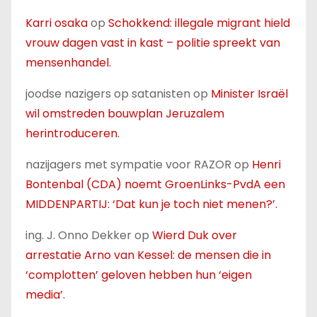
Karri osaka
op
Schokkend: illegale migrant hield
vrouw dagen vast in kast – politie spreekt van
mensenhandel.
joodse nazigers op satanisten
op
Minister Israël
wil omstreden bouwplan Jeruzalem
herintroduceren.
nazijagers met sympatie voor RAZOR
op
Henri
Bontenbal (CDA) noemt GroenLinks-PvdA een
MIDDENPARTIJ: ‘Dat kun je toch niet menen?’.
ing. J. Onno Dekker
op
Wierd Duk over
arrestatie Arno van Kessel: de mensen die in
‘complotten’ geloven hebben hun ‘eigen
media’.