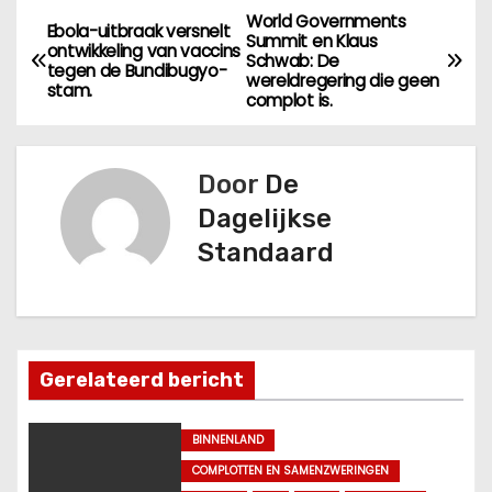
World Governments
B
Ebola-uitbraak versnelt
Summit en Klaus
ontwikkeling van vaccins
Schwab: De
e
tegen de Bundibugyo-
wereldregering die geen
stam.
complot is.
r
i
Door
De
c
Dagelijkse
Standaard
h
t
n
Gerelateerd bericht
a
v
BINNENLAND
COMPLOTTEN EN SAMENZWERINGEN