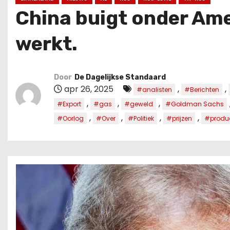
u
China buigt onder Am
d
werkt.
Door
De Dagelijkse Standaard
apr 26, 2025
,
,
#analisten
#Berichten
,
,
,
#Export
#gas
#geweld
#Goldman Sachs
,
,
,
,
#Oorlog
#Over
#Politiek
#prijzen
#produc