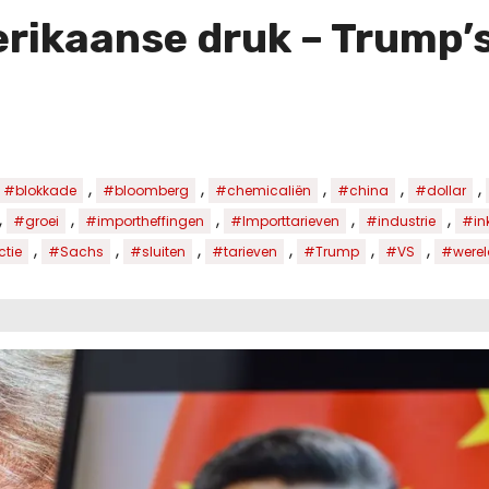
erikaanse druk – Trump’
,
,
,
,
,
#blokkade
#bloomberg
#chemicaliën
#china
#dollar
,
,
,
,
,
#groei
#importheffingen
#Importtarieven
#industrie
#in
,
,
,
,
,
,
tie
#Sachs
#sluiten
#tarieven
#Trump
#VS
#werel