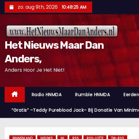
D
zo. aug 9th, 2026
10:48:26 AM
o
o
r
g
Het Nieuws Maar Dan
a
a
Anders,
n
Anders Hoor Je Het Niet!
n
a
a
Radio HNMDA
Rumble HNMDA
Eerder
r
i
“Gratis” –Teddy Pureblood Jack– Bij Donatie Van Minim
n
h
o
BINNENLAND
NIEUWS
NL
RSS
RSS-LOTTE
TW-RSS