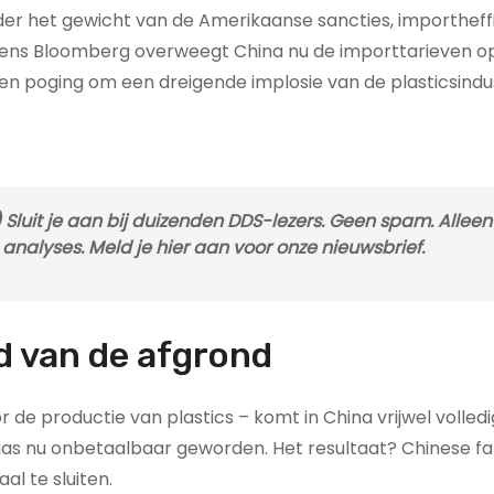
er het gewicht van de Amerikaanse sancties, importheff
lgens Bloomberg overweegt China nu de importtarieven o
een poging om een dreigende implosie van de plasticsindus
Sluit je aan bij duizenden DDS-lezers. Geen spam. Alleen 
nalyses. Meld je hier aan voor onze nieuwsbrief.
d van de afgrond
r de productie van plastics – komt in China vrijwel volledig
gas nu onbetaalbaar geworden. Het resultaat? Chinese f
l te sluiten.