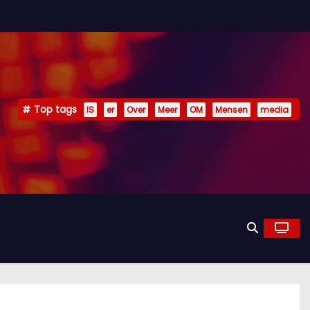
Top tags
IS
er
Over
Meer
OM
Mensen
media