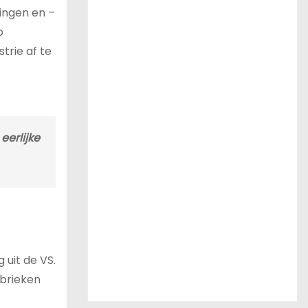
ingen en –
p
trie af te
eerlijke
 uit de VS.
abrieken