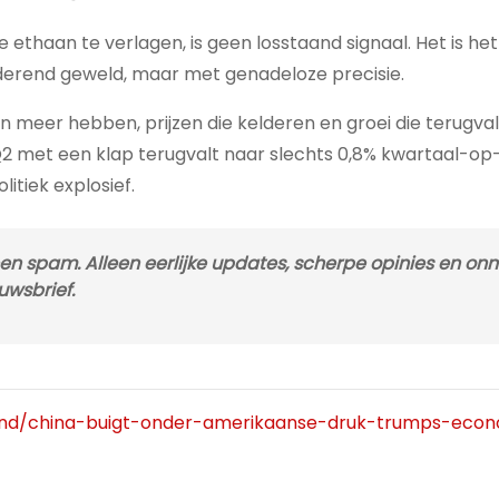
thaan te verlagen, is geen losstaand signaal. Het is het
derend geweld, maar met genadeloze precisie.
 meer hebben, prijzen die kelderen en groei die terugval
Q2 met een klap terugvalt naar slechts 0,8% kwartaal-op
itiek explosief.
Geen spam. Alleen eerlijke updates, scherpe opinies en on
uwsbrief.
nland/china-buigt-onder-amerikaanse-druk-trumps-eco