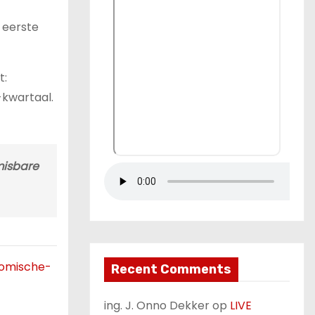
 eerste
t:
-kwartaal.
misbare
nomische-
Recent Comments
ing. J. Onno Dekker
op
LIVE