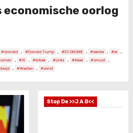
s economische oorlog
,
,
,
,
,
#donald
#Donald Trump
#ECONOMIE
#eerste
#er
,
,
,
,
,
,
komen
#IS
#kritiek
#Links
#Meer
#onrust
,
,
dwijd
#Westen
#winst
Stop De >>J A B<<