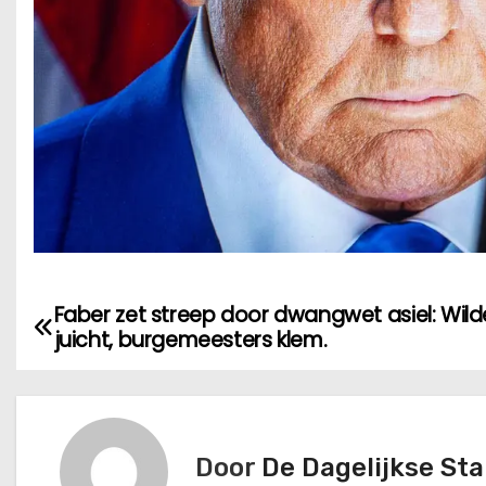
Faber zet streep door dwangwet asiel: Wild
B
juicht, burgemeesters klem.
e
r
i
Door
De Dagelijkse St