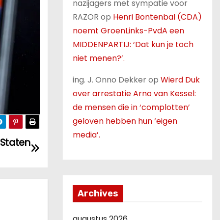
nazijagers met sympatie voor
RAZOR
op
Henri Bontenbal (CDA)
noemt GroenLinks-PvdA een
MIDDENPARTIJ: ‘Dat kun je toch
niet menen?’.
ing. J. Onno Dekker
op
Wierd Duk
over arrestatie Arno van Kessel:
de mensen die in ‘complotten’
geloven hebben hun ‘eigen
media’.
 Staten
Archives
augustus 2026