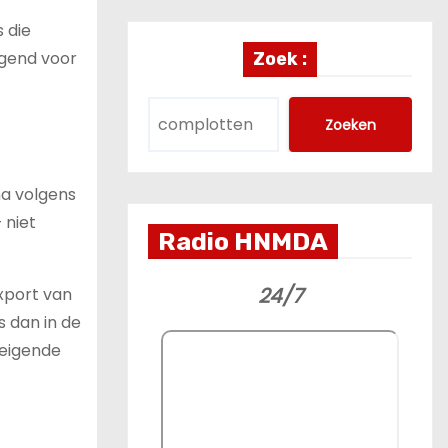
 die
igend voor
Zoek :
Zoeken
na volgens
 niet
Radio HNMDA
24/7
export van
s dan in de
reigende