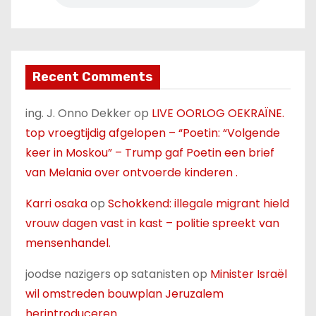
Recent Comments
ing. J. Onno Dekker
op
LIVE OORLOG OEKRAÏNE.
top vroegtijdig afgelopen – “Poetin: “Volgende
keer in Moskou” – Trump gaf Poetin een brief
van Melania over ontvoerde kinderen .
Karri osaka
op
Schokkend: illegale migrant hield
vrouw dagen vast in kast – politie spreekt van
mensenhandel.
joodse nazigers op satanisten
op
Minister Israël
wil omstreden bouwplan Jeruzalem
herintroduceren.