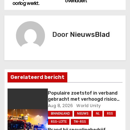
e
overladen.
oorlog werkt.
r
i
Door
NieuwsBlad
c
h
t
n
Gerelateerd bericht
a
Populaire zoetstof in verband
v
gebracht met verhoogd risico
op bloedstolsels, hartaanval en
Aug 8, 2026
World Unity
i
beroerte.
BINNENLAND
NIEUWS
NL
RSS
RSS-LOTTE
TW-RSS
g
Brand bij recyclingbedrijf