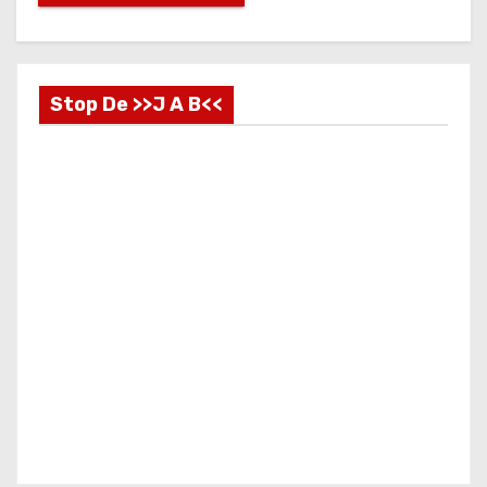
Stop De >>J A B<<