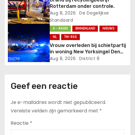
a
Rotterdam onder controle.
Aug 8, 2026
De Dagelijkse
t
Standaard
A - RADIO
BINNENLAND
NIEUWS
i
NL
TW-RSS
e
Vrouw overleden bij schietpartij
in woning New Yorksingel Den
Haag
Aug 8, 2026
District 8
Geef een reactie
Je e-mailadres wordt niet gepubliceerd.
Vereiste velden zijn gemarkeerd met
*
Reactie
*