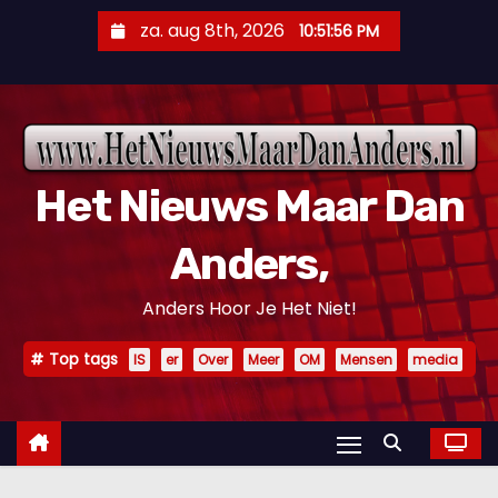
D
za. aug 8th, 2026
10:51:57 PM
o
o
r
g
a
Het Nieuws Maar Dan
a
n
Anders,
n
a
Anders Hoor Je Het Niet!
a
r
Top tags
IS
er
Over
Meer
OM
Mensen
media
i
n
h
o