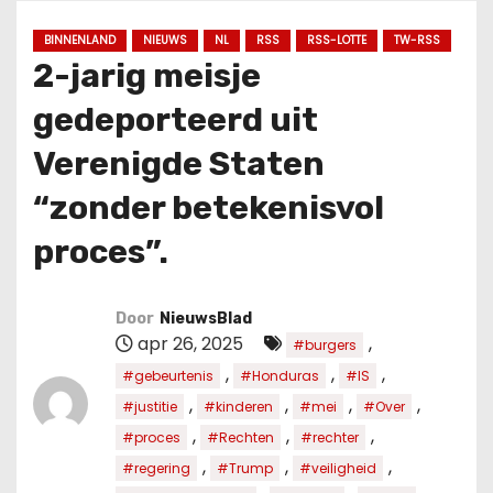
u
d
BINNENLAND
NIEUWS
NL
RSS
RSS-LOTTE
TW-RSS
2-jarig meisje
gedeporteerd uit
Verenigde Staten
“zonder betekenisvol
proces”.
Door
NieuwsBlad
apr 26, 2025
,
#burgers
,
,
,
#gebeurtenis
#Honduras
#IS
,
,
,
,
#justitie
#kinderen
#mei
#Over
,
,
,
#proces
#Rechten
#rechter
,
,
,
#regering
#Trump
#veiligheid