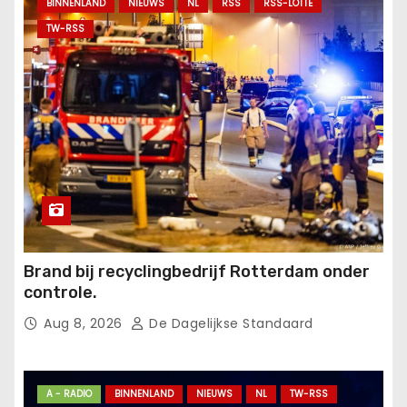
BINNENLAND
NIEUWS
NL
RSS
RSS-LOTTE
TW-RSS
Brand bij recyclingbedrijf Rotterdam onder
controle.
Aug 8, 2026
De Dagelijkse Standaard
A - RADIO
BINNENLAND
NIEUWS
NL
TW-RSS