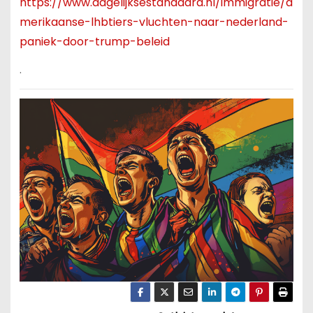
https://www.dagelijksestandaard.nl/immigratie/a
merikaanse-lhbtiers-vluchten-naar-nederland-
paniek-door-trump-beleid
.