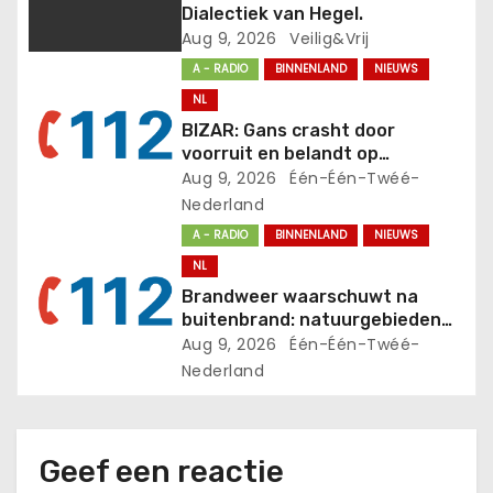
Dialectiek van Hegel.
g
Aug 9, 2026
Veilig&Vrij
a
A - RADIO
BINNENLAND
NIEUWS
NL
t
BIZAR: Gans crasht door
voorruit en belandt op
i
bijrijdersstoel van rijdende auto
Aug 9, 2026
Één-Één-Twéé-
Nederland
e
A - RADIO
BINNENLAND
NIEUWS
NL
Brandweer waarschuwt na
buitenbrand: natuurgebieden
zijn kurkdroog
Aug 9, 2026
Één-Één-Twéé-
Nederland
Geef een reactie