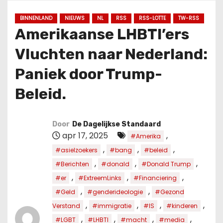
u
d
BINNENLAND
NIEUWS
NL
RSS
RSS-LOTTE
TW-RSS
Amerikaanse LHBTI’ers
Vluchten naar Nederland:
Paniek door Trump-
Beleid.
Door
De Dagelijkse Standaard
apr 17, 2025
,
#Amerika
,
,
,
#asielzoekers
#bang
#beleid
,
,
,
#Berichten
#donald
#Donald Trump
,
,
,
#er
#ExtreemLinks
#Financiering
,
,
#Geld
#genderideologie
#Gezond
,
,
,
,
Verstand
#immigratie
#IS
#kinderen
,
,
,
,
#LGBT
#LHBTI
#macht
#media