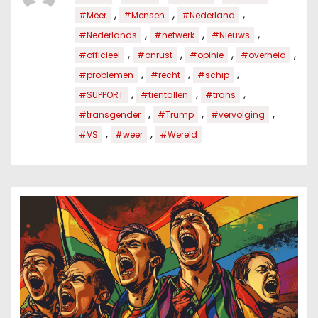
,
,
,
#Meer
#Mensen
#Nederland
,
,
,
#Nederlands
#netwerk
#Nieuws
,
,
,
,
#officieel
#onrust
#opinie
#overheid
,
,
,
#problemen
#recht
#schip
,
,
,
#SUPPORT
#tientallen
#trans
,
,
,
#transgender
#Trump
#vervolging
,
,
#VS
#weer
#Wereld