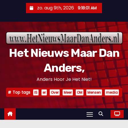
D
zo. aug 9th, 2026
9:18:02 AM
o
o
r
g
a
Het Nieuws Maar Dan
a
n
Anders,
n
a
Anders Hoor Je Het Niet!
a
r
Top tags
IS
er
Over
Meer
OM
Mensen
media
i
n
h
o