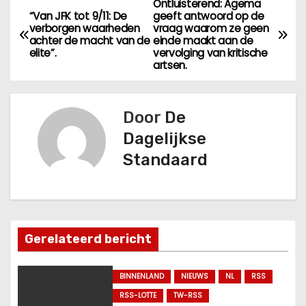
Ontluisterend: Agema
B
“Van JFK tot 9/11: De
geeft antwoord op de
verborgen waarheden
vraag waarom ze geen
e
achter de macht van de
einde maakt aan de
elite”.
vervolging van kritische
r
artsen.
i
Door
De
c
Dagelijkse
h
Standaard
t
n
a
Gerelateerd bericht
v
BINNENLAND
NIEUWS
NL
RSS
i
RSS-LOTTE
TW-RSS