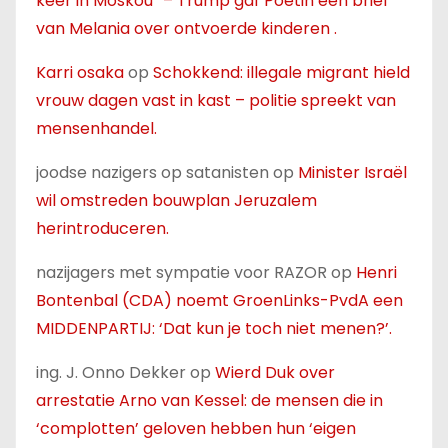
keer in Moskou” – Trump gaf Poetin een brief
van Melania over ontvoerde kinderen .
Karri osaka
op
Schokkend: illegale migrant hield
vrouw dagen vast in kast – politie spreekt van
mensenhandel.
joodse nazigers op satanisten
op
Minister Israël
wil omstreden bouwplan Jeruzalem
herintroduceren.
nazijagers met sympatie voor RAZOR
op
Henri
Bontenbal (CDA) noemt GroenLinks-PvdA een
MIDDENPARTIJ: ‘Dat kun je toch niet menen?’.
ing. J. Onno Dekker
op
Wierd Duk over
arrestatie Arno van Kessel: de mensen die in
‘complotten’ geloven hebben hun ‘eigen