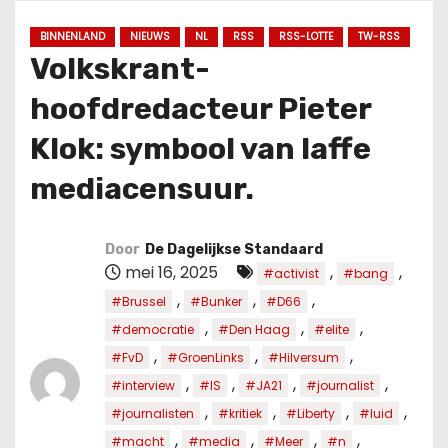
u
d
BINNENLAND
NIEUWS
NL
RSS
RSS-LOTTE
TW-RSS
Volkskrant-
hoofdredacteur Pieter
Klok: symbool van laffe
mediacensuur.
Door
De Dagelijkse Standaard
mei 16, 2025
,
,
#activist
#bang
,
,
,
#Brussel
#Bunker
#D66
,
,
,
#democratie
#Den Haag
#elite
,
,
,
#FvD
#GroenLinks
#Hilversum
,
,
,
,
#interview
#IS
#JA21
#journalist
,
,
,
,
#journalisten
#kritiek
#Liberty
#luid
,
,
,
,
#macht
#media
#Meer
#n