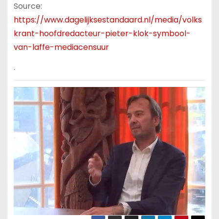
Source:
https://www.dagelijksestandaard.nl/media/volks
krant-hoofdredacteur-pieter-klok-symbool-
van-laffe-mediacensuur
.