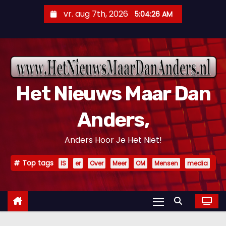
D
vr. aug 7th, 2026
5:04:27 AM
o
o
r
g
a
Het Nieuws Maar Dan
a
n
Anders,
n
a
Anders Hoor Je Het Niet!
a
r
Top tags
IS
er
Over
Meer
OM
Mensen
media
i
n
h
o