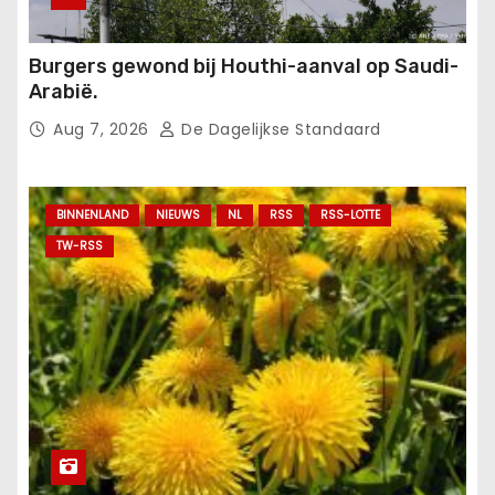
Burgers gewond bij Houthi-aanval op Saudi-
Arabië.
Aug 7, 2026
De Dagelijkse Standaard
BINNENLAND
NIEUWS
NL
RSS
RSS-LOTTE
TW-RSS