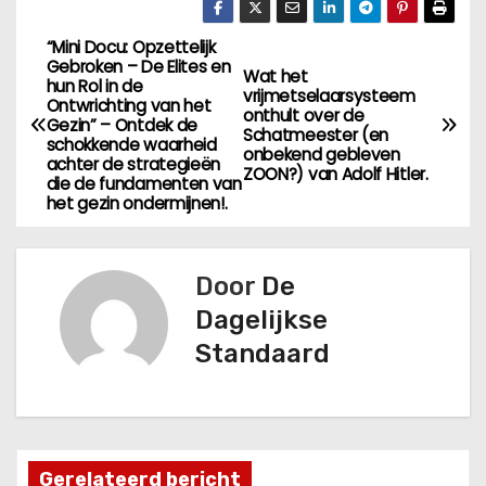
“Mini Docu: Opzettelijk
B
Gebroken – De Elites en
Wat het
hun Rol in de
e
vrijmetselaarsysteem
Ontwrichting van het
onthult over de
Gezin” – Ontdek de
Schatmeester (en
r
schokkende waarheid
onbekend gebleven
achter de strategieën
ZOON?) van Adolf Hitler.
die de fundamenten van
i
het gezin ondermijnen!.
c
h
Door
De
Dagelijkse
t
Standaard
n
a
v
Gerelateerd bericht