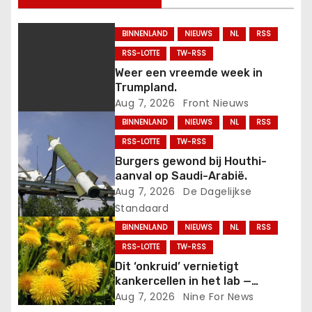
i
BINNENLAND
NIEUWS
NL
RSS
g
RSS-LOTTE
TW-RSS
a
Weer een vreemde week in
Trumpland.
t
Aug 7, 2026
Front Nieuws
BINNENLAND
NIEUWS
NL
RSS
i
RSS-LOTTE
TW-RSS
e
Burgers gewond bij Houthi-
aanval op Saudi-Arabië.
Aug 7, 2026
De Dagelijkse
Standaard
BINNENLAND
NIEUWS
NL
RSS
RSS-LOTTE
TW-RSS
Dit ‘onkruid’ vernietigt
kankercellen in het lab —
waarom wordt het nauwelijks
Aug 7, 2026
Nine For News
onderzocht?.