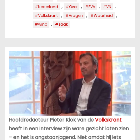
,
,
,
,
#Nederland
#Over
#PVV
#VN
,
,
,
#Volkskrant
#Vragen
#Waarheid
,
#wind
#zaak
Hoofdredacteur Pieter Klok van de
Volkskrant
heeft in een interview zijn ware gezicht laten zien
– en het is angstaanjagend. Niet omdat hij iets