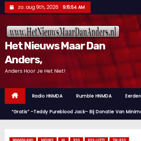
D
zo. aug 9th, 2026
9:15:55 AM
o
o
r
g
Het Nieuws Maar Dan
a
a
Anders,
n
Anders Hoor Je Het Niet!
n
a
a
Radio HNMDA
Rumble HNMDA
Eerder
r
i
“Gratis” –Teddy Pureblood Jack– Bij Donatie Van Minim
n
h
o
BINNENLAND
NIEUWS
NL
RSS
RSS-LOTTE
TW-RSS