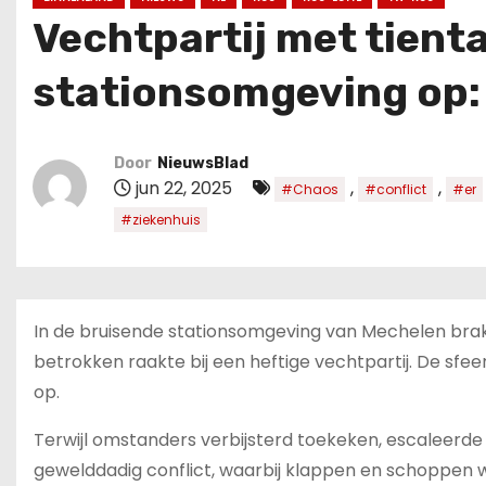
u
Vechtpartij met tient
d
stationsomgeving op:
Door
NieuwsBlad
jun 22, 2025
,
,
#Chaos
#conflict
#er
#ziekenhuis
In de bruisende stationsomgeving van Mechelen bra
betrokken raakte bij een heftige vechtpartij. De sfe
op.
Terwijl omstanders verbijsterd toekeken, escaleerde d
gewelddadig conflict, waarbij klappen en schoppen