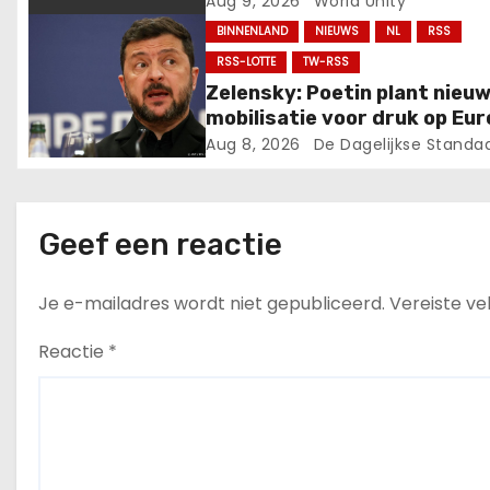
Aug 9, 2026
World Unity
g
BINNENLAND
NIEUWS
NL
RSS
a
RSS-LOTTE
TW-RSS
Zelensky: Poetin plant nieu
t
mobilisatie voor druk op Eur
Aug 8, 2026
De Dagelijkse Standa
i
e
Geef een reactie
Je e-mailadres wordt niet gepubliceerd.
Vereiste v
Reactie
*