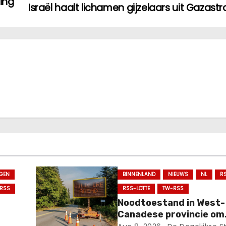
ding
Israël haalt lichamen gijzelaars uit Gazastr
GEN
BINNENLAND
NIEUWS
NL
R
RSS
RSS-LOTTE
TW-RSS
Noodtoestand in West-
Canadese provincie om