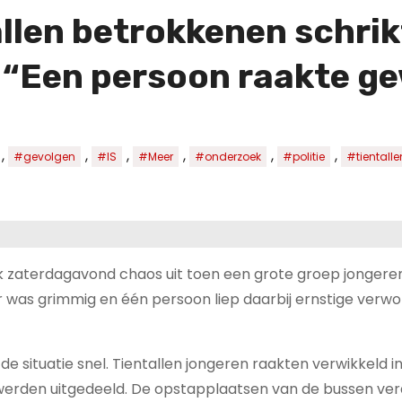
allen betrokkenen schri
 “Een persoon raakte g
,
,
,
,
,
,
#gevolgen
#IS
#Meer
#onderzoek
#politie
#tientalle
k zaterdagavond chaos uit toen een grote groep jongere
er was grimmig en één persoon liep daarbij ernstige verw
e situatie snel. Tientallen jongeren raakten verwikkeld i
 werden uitgedeeld. De opstapplaatsen van de bussen ve