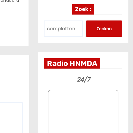
tandaard
Zoek :
Zoeken
Radio HNMDA
24/7