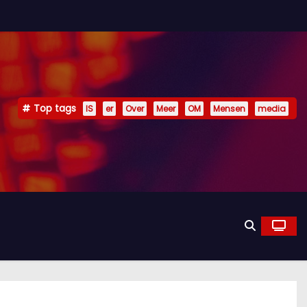
Top tags
IS
er
Over
Meer
OM
Mensen
media