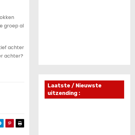
rokken
e groep al
ief achter
er achter?
Laatste / Nieuwste
uitzending :