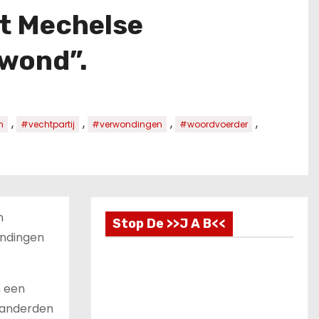
kt Mechelse
ewond”.
,
,
,
,
n
#vechtpartij
#verwondingen
#woordvoerder
n
Stop De >>J A B<<
ondingen
n een
randerden