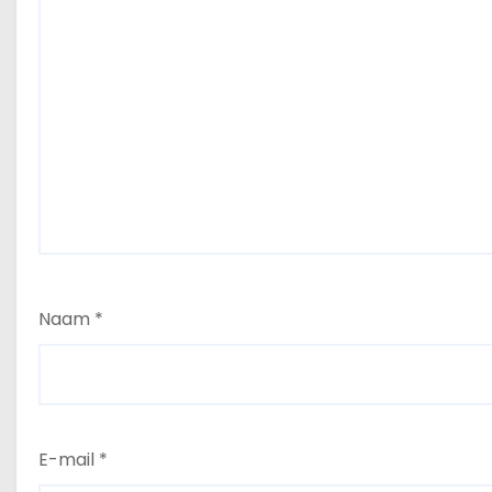
Naam
*
E-mail
*