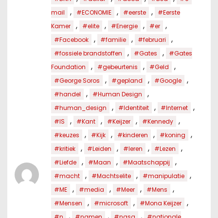
,
,
,
mail
#ECONOMIE
#eerste
#Eerste
,
,
,
,
Kamer
#elite
#Energie
#er
,
,
,
#Facebook
#familie
#februari
,
,
#fossiele brandstoffen
#Gates
#Gates
,
,
,
Foundation
#gebeurtenis
#Geld
,
,
,
#George Soros
#gepland
#Google
,
,
#handel
#Human Design
,
,
,
#human_design
#Identiteit
#Internet
,
,
,
,
#IS
#Kant
#Keijzer
#Kennedy
,
,
,
,
#keuzes
#Kijk
#kinderen
#koning
,
,
,
,
#kritiek
#Leiden
#leren
#Lezen
,
,
,
#Liefde
#Maan
#Maatschappij
,
,
,
#macht
#Machtselite
#manipulatie
,
,
,
,
#ME
#media
#Meer
#Mens
,
,
,
#Mensen
#microsoft
#Mona Keijzer
,
,
,
#n
#namen
#nasa
#nationale