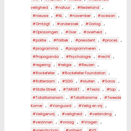
,
,
,
veiligheid
#natuur
#Nederland
,
,
,
,
#nieuwe
#NL
#november
#oceaan
,
,
,
#Omtzigt
#onderzoek
#Oorlog
,
,
,
#Oplossingen
#Over
#overheid
,
,
,
,
#politie
#Politiek
#president
#proces
,
,
#programma
#programmeren
,
,
,
#Propaganda
#Psychologie
#recht
,
,
,
#regering
#religie
#Reuzen
,
,
#Rockefeller
#Rockefeller Foundation
,
,
,
,
#Rotterdam
#SDG
#sluiten
#Soros
,
,
,
,
#State Street
#TARGET
#Tesla
#top
,
,
#Totalitarianism
#Totalitarisme
#Tweede
,
,
,
Kamer
#Vanguard
#Veilig en vrij
,
,
,
#Veiligenvrij
#veiligheid
#verbinding
,
,
,
#verzinnen
#vraag
#Vragen
,
,
,
#vriendschap
#vrijheid
#VS