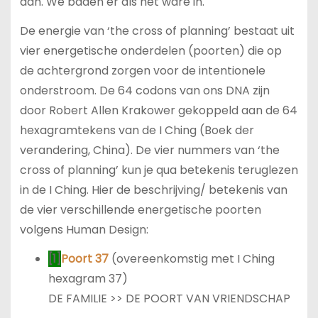
aan. We baden er als het ware in.
De energie van ‘the cross of planning’ bestaat uit
vier energetische onderdelen (poorten) die op
de achtergrond zorgen voor de intentionele
onderstroom. De 64 codons van ons DNA zijn
door Robert Allen Krakower gekoppeld aan de 64
hexagramtekens van de I Ching (Boek der
verandering, China). De vier nummers van ‘the
cross of planning’ kun je qua betekenis teruglezen
in de I Ching. Hier de beschrijving/ betekenis van
de vier verschillende energetische poorten
volgens Human Design:
[1]
Poort 37
(overeenkomstig met I Ching
hexagram 37)
DE FAMILIE >> DE POORT VAN VRIENDSCHAP