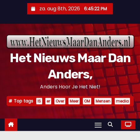
D
za. aug 8th, 2026
6:45:23 PM
o
o
r
g
a
Het Nieuws Maar Dan
a
n
Anders,
n
a
Anders Hoor Je Het Niet!
a
r
Top tags
IS
er
Over
Meer
OM
Mensen
media
i
n
h
o