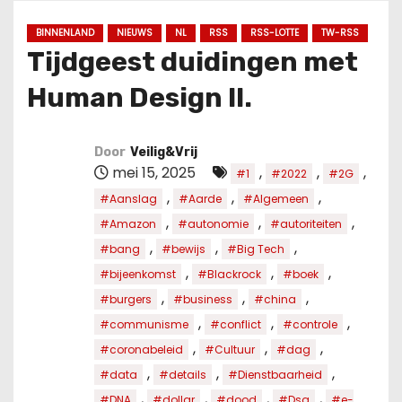
u
d
BINNENLAND
NIEUWS
NL
RSS
RSS-LOTTE
TW-RSS
Tijdgeest duidingen met
Human Design II.
Door
Veilig&Vrij
mei 15, 2025
,
,
,
#1
#2022
#2G
,
,
,
#Aanslag
#Aarde
#Algemeen
,
,
,
#Amazon
#autonomie
#autoriteiten
,
,
,
#bang
#bewijs
#Big Tech
,
,
,
#bijeenkomst
#Blackrock
#boek
,
,
,
#burgers
#business
#china
,
,
,
#communisme
#conflict
#controle
,
,
,
#coronabeleid
#Cultuur
#dag
,
,
,
#data
#details
#Dienstbaarheid
,
,
,
,
#DNA
#dollar
#dood
#Dsa
#e-