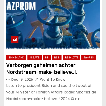
BINNENLAND
NIEUWS
NL
RSS
RSS-LOTTE
TW-RSS
Verborgen geheimen achter
Nordstream-make-believe..!.
Dec 19, 2025
Want To Know
Listen to president Biden and see the tweet of
your Minister of Foreign Affairs Radek Sikorski. de
Nordstream-make-believe..! 2024 © o.a.