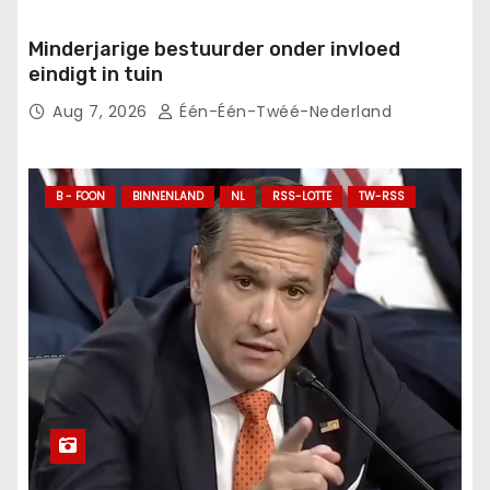
Minderjarige bestuurder onder invloed
eindigt in tuin
Aug 7, 2026
Één-Één-Twéé-Nederland
B - FOON
BINNENLAND
NL
RSS-LOTTE
TW-RSS