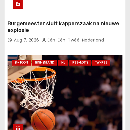
Burgemeester sluit kapperszaak na nieuwe
explosie
Aug 7, 2026
Één-Één-Twéé-Nederland
B - FOON
BINNENLAND
NL
RSS-LOTTE
TW-RSS