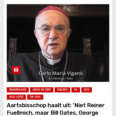
BINNENLAND
MENS EN DIER
NIEUWS
NL
RSS
RSS-LOTTE
TW-RSS
Aartsbisschop haalt uit: ‘Niet Reiner
Fuellmich, maar Bill Gates, George