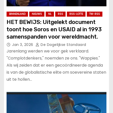
BINNENLAND
NIEUWS
NL
RSS
RSS-LOTTE
TW-RSS
HET BEWIJS: Uitgelekt document
toont hoe Soros en USAID al in 1993
samenspanden voor wereldmacht.
Jan 3, 2026
De Dagelijkse Standaard
Jarenlang werden we voor gek verklaard.
"Complotdenkers," noemden ze ons. "Wappies."
Als wij zeiden dat er een gecoördineerde agenda
is van de globalistische elite om soevereine staten
uit te hollen…