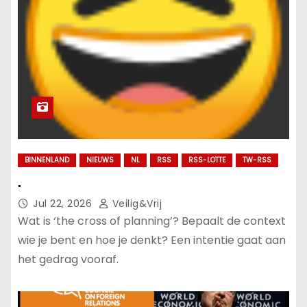
BINNENLAND
NIEUWS
NL
RSS
RSS-LOTTE
TW-RSS
.
Jul 22, 2026
Veilig&Vrij
Wat is ‘the cross of planning’? Bepaalt de context
wie je bent en hoe je denkt? Een intentie gaat aan
het gedrag vooraf.