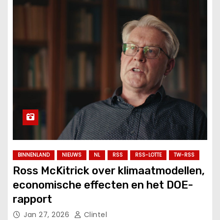
BINNENLAND
NIEUWS
NL
RSS
RSS-LOTTE
TW-RSS
Ross McKitrick over klimaatmodellen,
economische effecten en het DOE-
rapport
Jan 27, 2026
Clintel