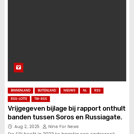
BINNENLAND
BUITENLAND
NIEUWS
NL
RSS
RSS-LOTTE
TW-RSS
Vrijgegeven bijlage bij rapport onthult
banden tussen Soros en Russiagate.
Aug 2, 2025
Nine For News