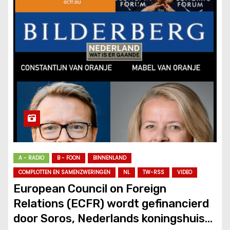
A - RADIO
B - FOON
BINNENLAND
COMPLOTTEN EN SAMENZWERINGEN
NL
TW-RSS
VIDEO
European Council on Foreign
Relations (ECFR) wordt gefinancierd
door Soros, Nederlands koningshuis