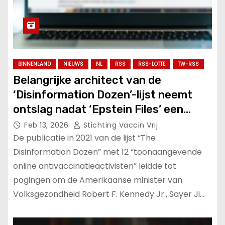
BINNENLAND
NIEUWS
NL
RSS
RSS-LOTTE
TW-RSS
Belangrijke architect van de
‘Disinformation Dozen’-lijst neemt
ontslag nadat ‘Epstein Files’ een
ingewikkeld web van censuur
Feb 13, 2026
Stichting Vaccin Vrij
onthullen.
De publicatie in 2021 van de lijst “The
Disinformation Dozen” met 12 “toonaangevende
online antivaccinatieactivisten” leidde tot
pogingen om de Amerikaanse minister van
Volksgezondheid Robert F. Kennedy Jr., Sayer Ji…