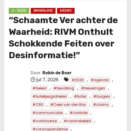
u
d
A - RADIO
BINNENLAND
NIEUWS
“Schaamte Ver achter de
Waarheid: RIVM Onthult
Schokkende Feiten over
Desinformatie!”
Door
Robin de Boer
jul 7, 2026
,
,
#2026
#agenda
,
,
,
#beleid
#bevolking
#beweringen
,
,
,
#bolletjesgrafieken
#boter
#burgers
,
,
,
#CBS
#Cees van den Bos
#claims
,
,
#communicatie
#controle
,
,
#controverse
#coronabeleid
,
#coronapandemie