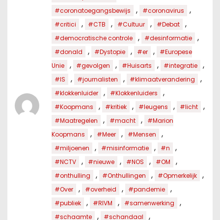
,
,
#coronatoegangsbewijs
#coronavirus
,
,
,
,
#critici
#CTB
#Cultuur
#Debat
,
,
#democratische controle
#desinformatie
,
,
,
#donald
#Dystopie
#er
#Europese
,
,
,
,
Unie
#gevolgen
#Huisarts
#integratie
,
,
,
#IS
#journalisten
#klimaatverandering
,
,
#klokkenluider
#Klokkenluiders
,
,
,
,
#Koopmans
#kritiek
#leugens
#licht
,
,
#Maatregelen
#macht
#Marion
,
,
,
Koopmans
#Meer
#Mensen
,
,
,
#miljoenen
#misinformatie
#n
,
,
,
,
#NCTV
#nieuwe
#NOS
#OM
,
,
,
#onthulling
#Onthullingen
#Opmerkelijk
,
,
,
#Over
#overheid
#pandemie
,
,
,
#publiek
#RIVM
#samenwerking
,
,
#schaamte
#schandaal