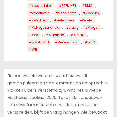
,
,
,
#soevereiniteit
#STEMMEN
#UMC
,
,
,
#vaccinatie
#Vaccineren
#Vaccins
,
,
,
#veiligheid
#vertrouwen
#Voelen
,
,
,
#Volksgezondheid
#vraag
#Vragen
,
,
,
#VWS
#Waarheid
#Wereld
,
,
,
#wereldwijd
#Wetenschap
#WHO
#WIE
“In een wereld waar de waarheid wordt
gemanipuleerd en de stemmen van de oprechte
klokkenluiders verstomd zijn, wint het RIVM de
Huichelaarsbokaal 2026. Terwijl de schaduwen
van desinformatie zich over de samenleving
verspreiden, blijft de vraag hangen: wie bewaakt