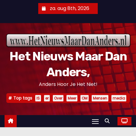
D
za. aug 8th, 2026
o
o
r
g
a
Het Nieuws Maar Dan
a
n
Anders,
n
a
Anders Hoor Je Het Niet!
a
r
Top tags
IS
er
Over
Meer
OM
Mensen
media
i
n
h
o