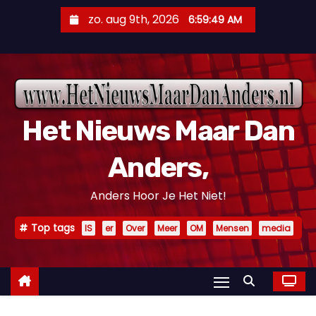
D
zo. aug 9th, 2026
6:59:51 AM
o
o
r
g
a
Het Nieuws Maar Dan
a
n
Anders,
n
a
Anders Hoor Je Het Niet!
a
r
Top tags
IS
er
Over
Meer
OM
Mensen
media
i
n
h
o