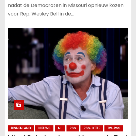
nadat de Democraten in Missouri opnieuw kozen
voor Rep. Wesley Bell in de…
BINNENLAND
NIEUWS
NL
RSS
RSS-LOTTE
TW-RSS