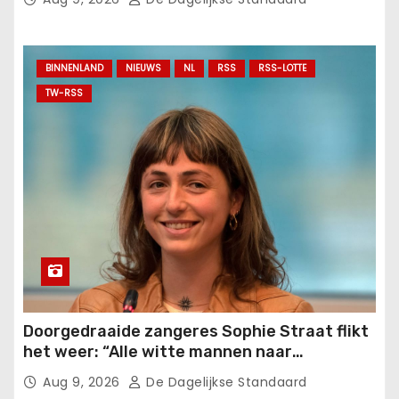
BINNENLAND
NIEUWS
NL
RSS
RSS-LOTTE
TW-RSS
Doorgedraaide zangeres Sophie Straat flikt
het weer: “Alle witte mannen naar
achteren!”.
Aug 9, 2026
De Dagelijkse Standaard