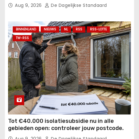
Aug 9, 2026
De Dagelijkse Standaard
BINNENLAND
NIEUWS
NL
RSS
RSS-LOTTE
TW-RSS
Tot €40.000 isolatiesubsidie nu in alle
gebieden open: controleer jouw postcode.
Aug 9, 2026
De Dagelijkse Standaard