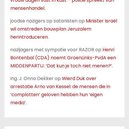
vrouw dagen vast in kast – politie spreekt van
mensenhandel.
joodse nazigers op satanisten
op
Minister Israël
wil omstreden bouwplan Jeruzalem
herintroduceren.
nazijagers met sympatie voor RAZOR
op
Henri
Bontenbal (CDA) noemt GroenLinks-PvdA een
MIDDENPARTIJ: ‘Dat kun je toch niet menen?’.
ing. J. Onno Dekker
op
Wierd Duk over
arrestatie Arno van Kessel: de mensen die in
‘complotten’ geloven hebben hun ‘eigen
media’.