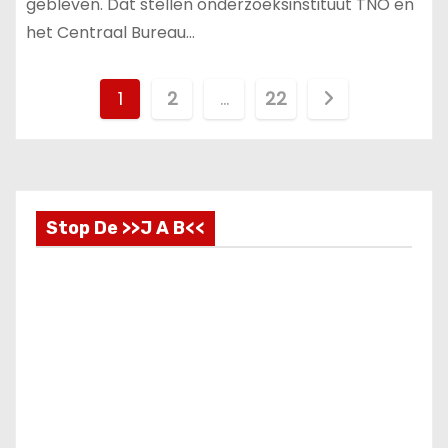
gebleven. Dat stellen onderzoeksinstituut TNO en
het Centraal Bureau…
B
1
2
…
22
e
r
i
Stop De >>J A B<<
c
h
t
e
n