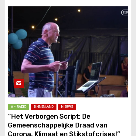
A - RADIO
BINNENLAND
NIEUWS
“Het Verborgen Script: De
Gemeenschappelijke Draad van
Corona, Klimaat en Stikstofcrises!”