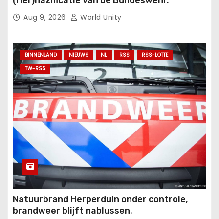
(Her)nazificatie van de Bundeswehr.
Aug 9, 2026
World Unity
BINNENLAND
NIEUWS
NL
RSS
RSS-LOTTE
TW-RSS
Natuurbrand Herperduin onder controle,
brandweer blijft nablussen.