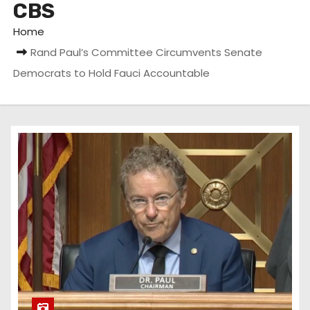
CBS
u
d
Home
Rand Paul’s Committee Circumvents Senate
Democrats to Hold Fauci Accountable