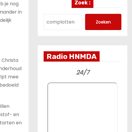
Zoek :
b je nog
amander in
elijk
Zoeken
Radio HNMDA
 Christa
 onderhoud
24/7
elpt mee
 bedoeld
llen
kstof- en
starten en