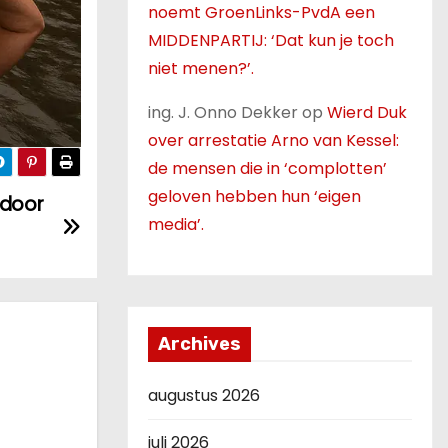
noemt GroenLinks-PvdA een
MIDDENPARTIJ: ‘Dat kun je toch
niet menen?’.
ing. J. Onno Dekker
op
Wierd Duk
over arrestatie Arno van Kessel:
de mensen die in ‘complotten’
geloven hebben hun ‘eigen
 door
media’.
Archives
augustus 2026
juli 2026