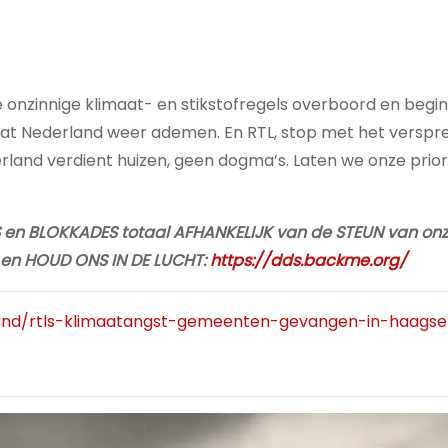
n
 onzinnige klimaat- en stikstofregels overboord en begi
aat Nederland weer ademen. En RTL, stop met het verspr
derland verdient huizen, geen dogma’s. Laten we onze prior
ANS en BLOKKADES totaal AFHANKELIJK van de STEUN van onz
en HOUD ONS IN DE LUCHT:
https://dds.backme.org/
nland/rtls-klimaatangst-gemeenten-gevangen-in-haagse