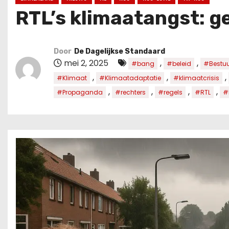
u
RTL’s klimaatangst: 
d
Door
De Dagelijkse Standaard
mei 2, 2025
,
,
#bang
#beleid
#Bestuu
,
,
,
#Klimaat
#Klimaatadaptatie
#klimaatcrisis
,
,
,
,
#Propaganda
#rechters
#regels
#RTL
#