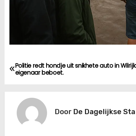
B
Politie redt hondje uit snikhete auto in Wilrijk
eigenaar beboet.
e
r
i
Door
De Dagelijkse St
c
h