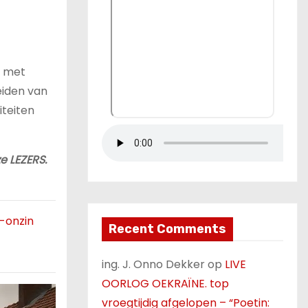
n met
eiden van
iteiten
e LEZERS.
-onzin
Recent Comments
ing. J. Onno Dekker
op
LIVE
OORLOG OEKRAÏNE. top
vroegtijdig afgelopen – “Poetin: