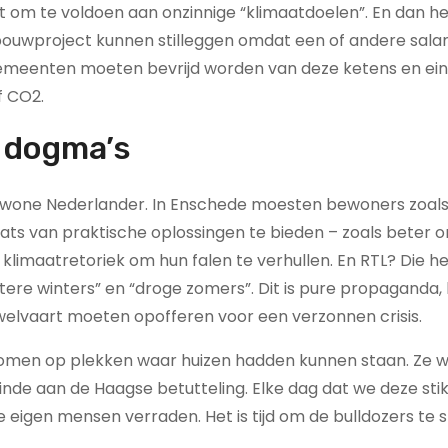
om te voldoen aan onzinnige “klimaatdoelen”. En dan he
k bouwproject kunnen stilleggen omdat een of andere sal
. Gemeenten moeten bevrijd worden van deze ketens en eind
f CO2.
n dogma’s
gewone Nederlander. In Enschede moesten bewoners zoals
aats van praktische oplossingen te bieden – zoals beter
klimaatretoriek om hun falen te verhullen. En RTL? Die h
ere winters” en “droge zomers”. Dit is pure propaganda,
welvaart moeten opofferen voor een verzonnen crisis.
omen op plekken waar huizen hadden kunnen staan. Ze wi
nde aan de Haagse betutteling. Elke dag dat we deze sti
e eigen mensen verraden. Het is tijd om de bulldozers te 