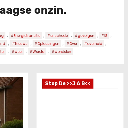
aagse onzin.
,
,
,
,
,
ag
#Energietransitie
#enschede
#gevolgen
#IS
,
,
,
,
,
and
#Nieuws
#Oplossingen
#Over
#overheid
,
,
,
ter
#weer
#Wereld
#worstelen
Stop De >>J A B<<