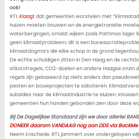
ook!
RTL
klaagt
dat gemeenten worstelen met “klimaatad
huizen moeten bouwen en de energietransitie moete
waterbergingen, omdat wijken zoals Pathmos lager ligg
geen klimaatprobleem, dit is een bureaucratieprobl
klimaatdogma’s die elke schop in de grond tegenhou
De echte schuldigen zitten in Den Haag en de rec
stikstofregels, CO2-doelen en andere Haagse onzin
regels zijn gebaseerd op niets anders dan pseudowet
pesten en bouwprojecten te saboteren. Klimaatvera
subsidies naar de klimaatindustrie te sluizen. Intusse
gemeenten hun handen gebonden zien door deze wa
Bij De Dagelijkse Standaard zijn we door allerlei B
DONEER daarom VANDAAG nog aan DDS via BackMe
Neem Enschede. RTL jammert over ondergelopen wijke