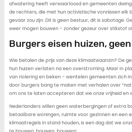
afwatering heeft verwaarloosd en gemeenten dwingt 
de rechters, die met hun activistische vonnissen el
gevaar zou zijn. Dit is geen bestuur, dit is sabotage
weer mogen bouwen – zonder gezeur over stikstof o
Burgers eisen huizen, gee
Wie betalen de prijs van deze klimaatwaanzin? De 
hun huizen verlaten na een overstroming. Maar in pl
van riolering en beken – wentelen gemeenten zich in 
door burgers bang te maken met verhalen over “natt
om ons te laten accepteren dat we onze vrijheid en 
Nederlanders willen geen waterbergingen of extra b
betaalbare woningen, ruimte voor gezinnen en een ei
klimaatregels in stand houden, is een dag dat we onz
te bouwen, bouwen, bouwen!