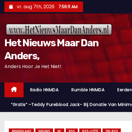
D
vr. aug 7th, 2026
7:56:13 AM
o
o
r
g
Het Nieuws Maar Dan
a
a
Anders,
n
Anders Hoor Je Het Niet!
n
a
a
Radio HNMDA
Rumble HNMDA
Eerder
r
i
“Gratis” –Teddy Pureblood Jack– Bij Donatie Van Minim
n
h
o
BINNENLAND
NIEUWS
NL
RSS
RSS-LOTTE
TW-RSS