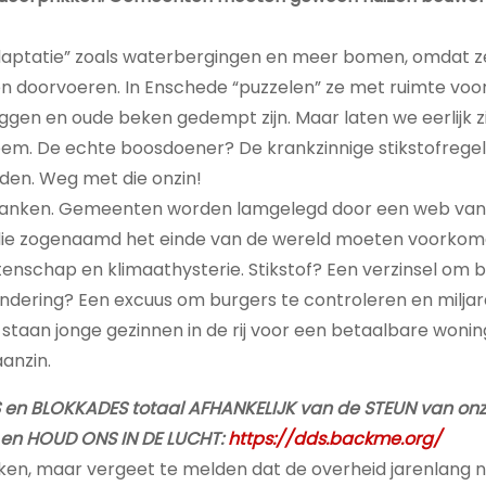
aptatie” zoals waterbergingen en meer bomen, omdat z
n doorvoeren. In Enschede “puzzelen” ze met ruimte voo
en en oude beken gedempt zijn. Maar laten we eerlijk zijn
eem. De echte boosdoener? De krankzinnige stikstofregel
den. Weg met die onzin!
htbanken. Gemeenten worden lamgelegd door een web van
 die zogenaamd het einde van de wereld moeten voorkom
enschap en klimaathysterie. Stikstof? Een verzinsel om 
ndering? Een excuus om burgers te controleren en milja
n staan jonge gezinnen in de rij voor een betaalbare woning
anzin.
ANS en BLOKKADES totaal AFHANKELIJK van de STEUN van onz
en HOUD ONS IN DE LUCHT:
https://dds.backme.org/
n, maar vergeet te melden dat de overheid jarenlang na