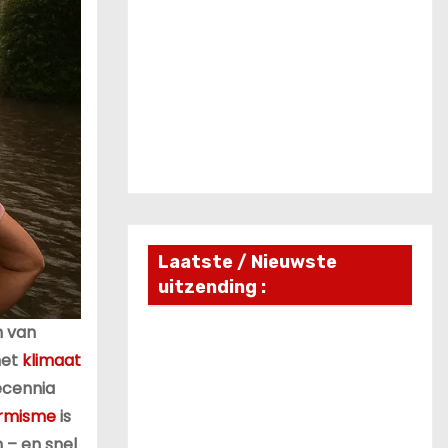
Laatste / Nieuwste
uitzending :
 van
het
klimaat
ecennia
armisme
is
 – en snel