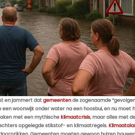
st en jammert dat
gemeenten
de zogenaamde “gevolgen
ep een woonwijk onder water na een hoosbui, en nu moet 
e maken met een mythische
klimaatcrisis
, maar alles met d
echters opgelegde stikstof- en klimaatregels.
Klimaatal
kje doorprikken. Gemeenten moeten gewoon huizen bouwen