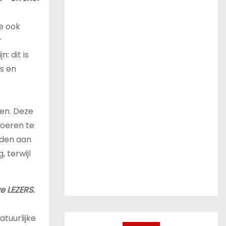
e ook
r
: dit is
s en
en. Deze
boeren te
rden aan
, terwijl
e LEZERS.
tuurlijke