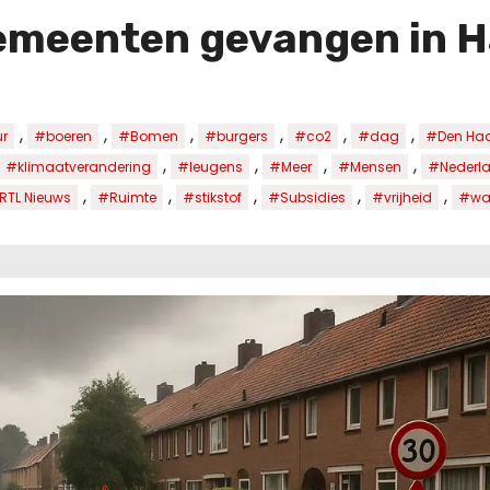
gemeenten gevangen in H
,
,
,
,
,
,
r
#boeren
#Bomen
#burgers
#co2
#dag
#Den Ha
,
,
,
,
#klimaatverandering
#leugens
#Meer
#Mensen
#Nederl
,
,
,
,
,
RTL Nieuws
#Ruimte
#stikstof
#Subsidies
#vrijheid
#wa