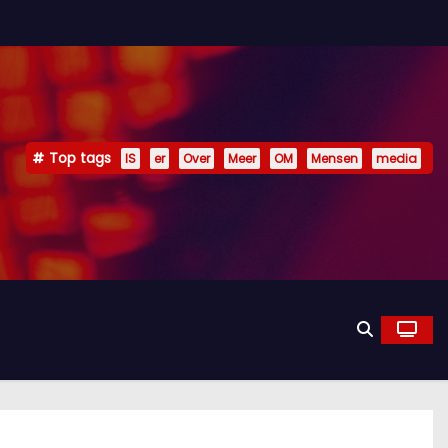
Top tags
IS
er
Over
Meer
OM
Mensen
media