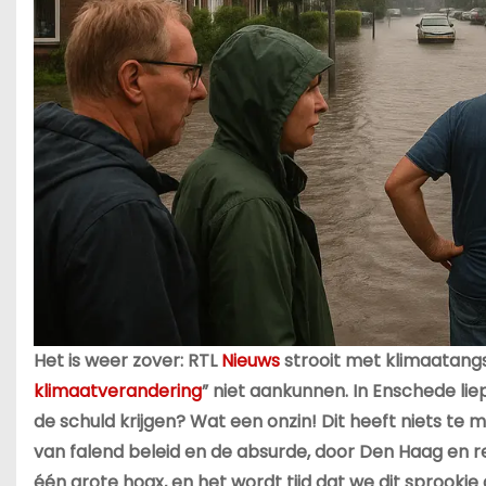
Het is weer zover: RTL
Nieuws
strooit met klimaatang
klimaatverandering
” niet aankunnen. In Enschede li
de schuld krijgen? Wat een onzin! Dit heeft niets t
van falend beleid en de absurde, door Den Haag en r
één grote hoax, en het wordt tijd dat we dit sproo