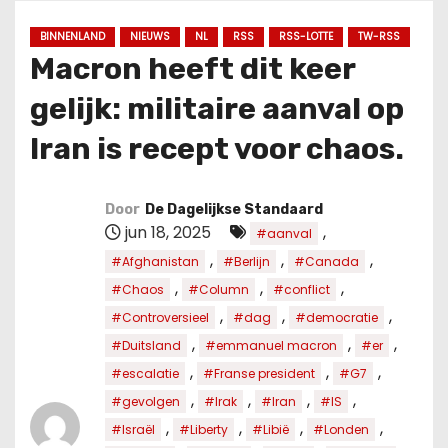
u
d
BINNENLAND
NIEUWS
NL
RSS
RSS-LOTTE
TW-RSS
Macron heeft dit keer
gelijk: militaire aanval op
Iran is recept voor chaos.
Door
De Dagelijkse Standaard
jun 18, 2025
,
#aanval
,
,
,
#Afghanistan
#Berlijn
#Canada
,
,
,
#Chaos
#Column
#conflict
,
,
,
#Controversieel
#dag
#democratie
,
,
,
#Duitsland
#emmanuel macron
#er
,
,
,
#escalatie
#Franse president
#G7
,
,
,
,
#gevolgen
#Irak
#Iran
#IS
,
,
,
,
#Israël
#Liberty
#Libië
#Londen