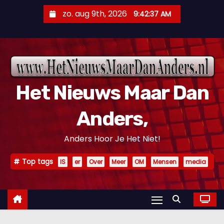
D
zo. aug 9th, 2026
9:42:38 AM
o
o
r
g
a
Het Nieuws Maar Dan
a
n
Anders,
n
a
Anders Hoor Je Het Niet!
a
r
Top tags
IS
er
Over
Meer
OM
Mensen
media
i
n
h
o