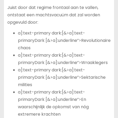
Juist door dat regime frontaal aan te vallen,
ontstaat een machtsvacuüm dat zal worden
opgevuld door:
a]:text-primary dark:[&>a]:text-
primaryDark [&>a]:underline”>Revolutionaire
chaos
a]:text-primary dark:[&>a]:text-
primaryDark [&>a]:underline”>Wraaklegers
a]:text-primary dark:[&>a]:text-
primaryDark [&>a]:underline”>Sektarische
milities
a]:text-primary dark:[&>a]:text-
primaryDark [&>a]:underline”>En
waarschijnlijk de opkomst van nóg
extremere krachten