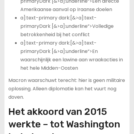
primaryDark [&>a]:underline”>Een directe
Amerikaanse aanval op Iraanse doelen
a]:text-primary dark:[&>a]:text-
primaryDark [&>a]:underline”>Volledige
betrokkenheid bij het conflict
a]:text-primary dark:[&>a]:text-
primaryDark [&>a]:underline”>En
waarschijnlijk een lawine aan wraakacties in
het hele Midden-Oosten
Macron waarschuwt terecht: hier is geen militaire
oplossing. Alleen diplomatie kan het vuurt nog
doven.
Het akkoord van 2015
werkte – tot Washington