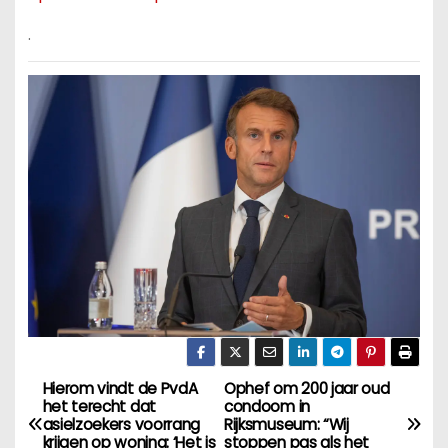
.
Hierom vindt de PvdA
Ophef om 200 jaar oud
B
het terecht dat
condoom in
asielzoekers voorrang
Rijksmuseum: “Wij
e
krijgen op woning: ‘Het is
stoppen pas als het