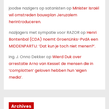
joodse nazigers op satanisten
op
Minister Israël
wil omstreden bouwplan Jeruzalem
herintroduceren.
nazijagers met sympatie voor RAZOR
op
Henri
Bontenbal (CDA) noemt GroenLinks-PvdA een
MIDDENPARTIJ: ‘Dat kun je toch niet menen?’.
ing. J. Onno Dekker
op
Wierd Duk over
arrestatie Arno van Kessel: de mensen die in
‘complotten’ geloven hebben hun ‘eigen
media’.
Archives