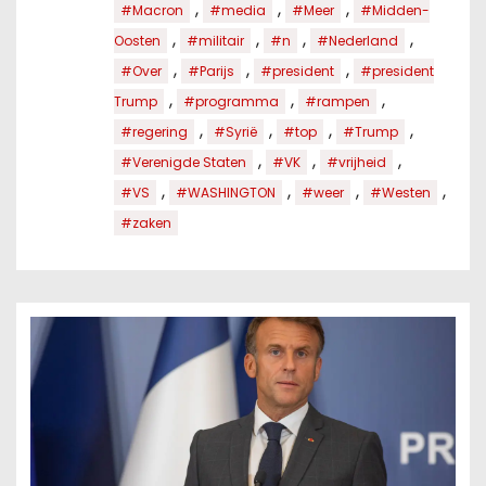
,
,
,
#Macron
#media
#Meer
#Midden-
,
,
,
,
Oosten
#militair
#n
#Nederland
,
,
,
#Over
#Parijs
#president
#president
,
,
,
Trump
#programma
#rampen
,
,
,
,
#regering
#Syrië
#top
#Trump
,
,
,
#Verenigde Staten
#VK
#vrijheid
,
,
,
,
#VS
#WASHINGTON
#weer
#Westen
#zaken