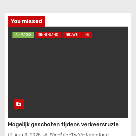
You missed
A - RADIO
BINNENLAND
NIEUWS
NL
Mogelijk geschoten tijdens verkeersruzie
Aug 9, 2026
Één-Één-Twéé-Nederland