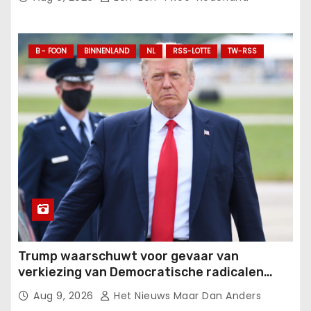
B - FOON
BINNENLAND
NL
RSS-LOTTE
TW-RSS
Trump waarschuwt voor gevaar van
verkiezing van Democratische radicalen
zoals Mohamed El-Sayed en bekritiseert
Aug 9, 2026
Het Nieuws Maar Dan Anders
RINOs.