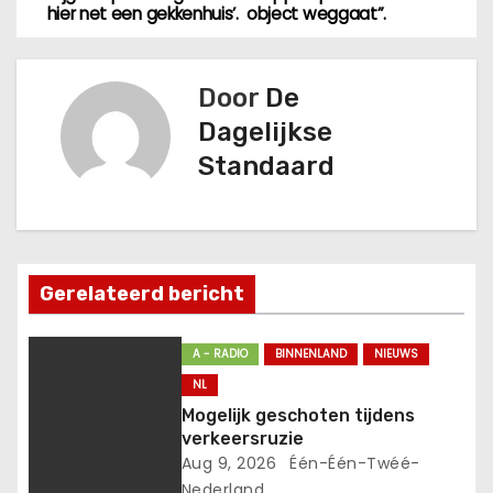
hier net een gekkenhuis’.
object weggaat”.
r
i
Door
De
c
Dagelijkse
Standaard
h
t
n
Gerelateerd bericht
a
v
A - RADIO
BINNENLAND
NIEUWS
NL
i
Mogelijk geschoten tijdens
verkeersruzie
g
Aug 9, 2026
Één-Één-Twéé-
Nederland