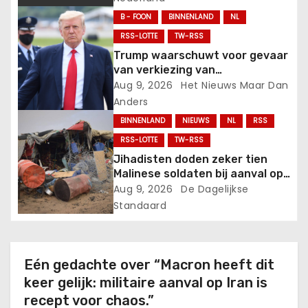
a
B - FOON
BINNENLAND
NL
t
RSS-LOTTE
TW-RSS
Trump waarschuwt voor gevaar
i
van verkiezing van
Democratische radicalen zoals
Aug 9, 2026
Het Nieuws Maar Dan
e
Mohamed El-Sayed en
Anders
bekritiseert RINOs.
BINNENLAND
NIEUWS
NL
RSS
RSS-LOTTE
TW-RSS
Jihadisten doden zeker tien
Malinese soldaten bij aanval op
basis.
Aug 9, 2026
De Dagelijkse
Standaard
Eén gedachte over “Macron heeft dit
keer gelijk: militaire aanval op Iran is
recept voor chaos.”