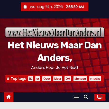
D
wo. aug 5th, 2026
2:58:31 AM
o
o
r
g
a
Het Nieuws Maar Dan
a
n
Anders,
n
a
Anders Hoor Je Het Niet!
a
r
Top tags
IS
er
Over
Meer
OM
Mensen
media
i
n
h
o