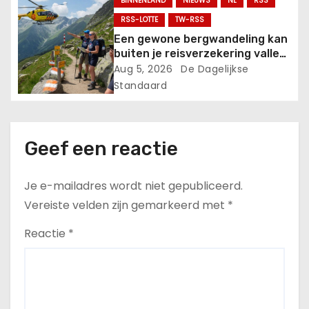
BINNENLAND
NIEUWS
NL
RSS
RSS-LOTTE
TW-RSS
Een gewone bergwandeling kan
buiten je reisverzekering vallen:
controleer dit vóór vertrek.
Aug 5, 2026
De Dagelijkse
Standaard
Geef een reactie
Je e-mailadres wordt niet gepubliceerd.
Vereiste velden zijn gemarkeerd met
*
Reactie
*