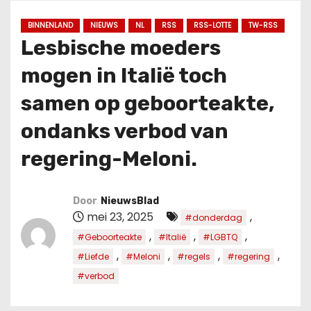
u
d
BINNENLAND
NIEUWS
NL
RSS
RSS-LOTTE
TW-RSS
Lesbische moeders
mogen in Italië toch
samen op geboorteakte,
ondanks verbod van
regering-Meloni.
Door
NieuwsBlad
mei 23, 2025
,
#donderdag
,
,
,
#Geboorteakte
#Italië
#LGBTQ
,
,
,
,
#Liefde
#Meloni
#regels
#regering
#verbod