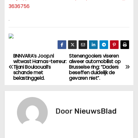
3636756
.
BNNVARA’s Joop.nl
Stenengooiers viseren
B
witwast Hamas-terreur:
alweer automobilist op
Tijani Boulaouali’s
Brusselse ring: “Daders
e
schande met
beseffen duidelijk de
belastinggeld.
gevaren niet”.
r
i
c
Door
NieuwsBlad
h
t