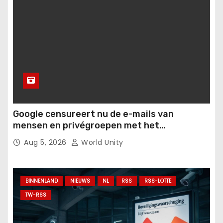
Google censureert nu de e-mails van
mensen en privégroepen met het
Orwelliaanse anti-“misinformatie”-plan.
Aug 5, 2026
World Unity
BINNENLAND
NIEUWS
NL
RSS
RSS-LOTTE
TW-RSS