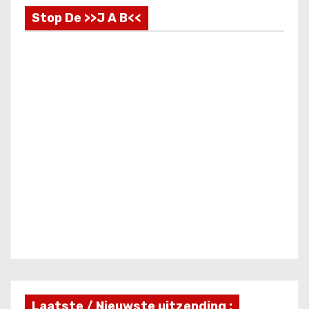
Stop De >>J A B<<
Laatste / Nieuwste uitzending :