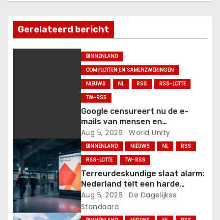
n
Gerelateerd bericht
a
v
BINNENLAND
COMPLOTTEN EN SAMENZWERINGEN
i
NIEUWS
NL
RSS
RSS-LOTTE
g
TW-RSS
Google censureert nu de e-
a
mails van mensen en
privégroepen met het
Aug 5, 2026
World Unity
t
Orwelliaanse
BINNENLAND
NIEUWS
NL
RSS
anti-“misinformatie”-plan.
i
RSS-LOTTE
TW-RSS
Terreurdeskundige slaat alarm:
e
Nederland telt een harde
jihadistische kern van 500 man.
Aug 5, 2026
De Dagelijkse
Standaard