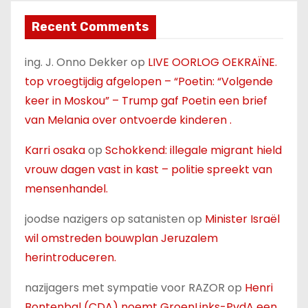
Recent Comments
ing. J. Onno Dekker
op
LIVE OORLOG OEKRAÏNE.
top vroegtijdig afgelopen – “Poetin: “Volgende
keer in Moskou” – Trump gaf Poetin een brief
van Melania over ontvoerde kinderen .
Karri osaka
op
Schokkend: illegale migrant hield
vrouw dagen vast in kast – politie spreekt van
mensenhandel.
joodse nazigers op satanisten
op
Minister Israël
wil omstreden bouwplan Jeruzalem
herintroduceren.
nazijagers met sympatie voor RAZOR
op
Henri
Bontenbal (CDA) noemt GroenLinks-PvdA een