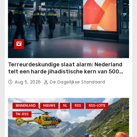
Terreurdeskundige slaat alarm: Nederland
telt een harde jihadistische kern van 500
man.
Aug 5, 2026
De Dagelijkse Standaard
BINNENLAND
NIEUWS
NL
RSS
RSS-LOTTE
TW-RSS