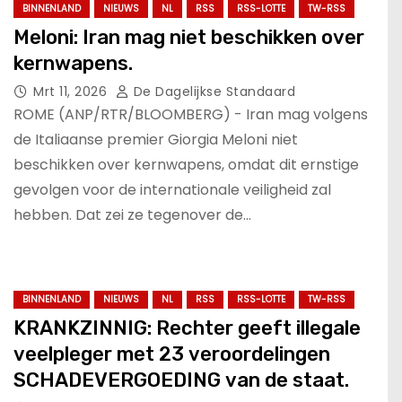
BINNENLAND
NIEUWS
NL
RSS
RSS-LOTTE
TW-RSS
Meloni: Iran mag niet beschikken over
kernwapens.
Mrt 11, 2026
De Dagelijkse Standaard
ROME (ANP/RTR/BLOOMBERG) - Iran mag volgens
de Italiaanse premier Giorgia Meloni niet
beschikken over kernwapens, omdat dit ernstige
gevolgen voor de internationale veiligheid zal
hebben. Dat zei ze tegenover de…
BINNENLAND
NIEUWS
NL
RSS
RSS-LOTTE
TW-RSS
KRANKZINNIG: Rechter geeft illegale
veelpleger met 23 veroordelingen
SCHADEVERGOEDING van de staat.