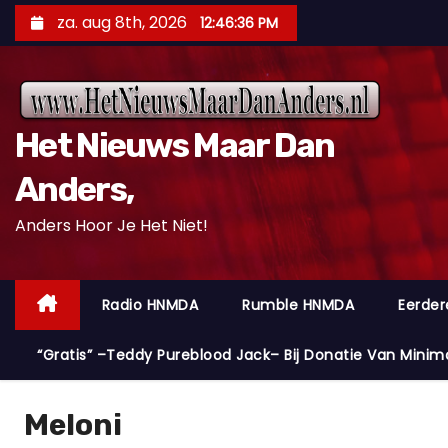
D
za. aug 8th, 2026
12:46:38 PM
o
o
r
g
Het Nieuws Maar Dan
a
a
Anders,
n
Anders Hoor Je Het Niet!
n
a
a
Radio HNMDA
Rumble HNMDA
Eerder
r
i
“Gratis” –Teddy Pureblood Jack– Bij Donatie Van Minim
n
h
Meloni
o