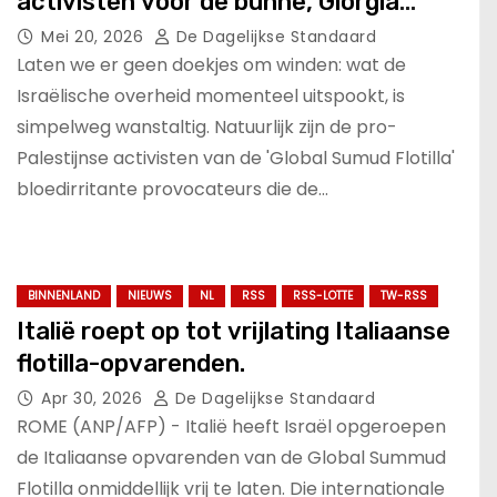
activisten voor de bühne, Giorgia
Meloni ontploft!.
Mei 20, 2026
De Dagelijkse Standaard
Laten we er geen doekjes om winden: wat de
Israëlische overheid momenteel uitspookt, is
simpelweg wanstaltig. Natuurlijk zijn de pro-
Palestijnse activisten van de 'Global Sumud Flotilla'
bloedirritante provocateurs die de…
BINNENLAND
NIEUWS
NL
RSS
RSS-LOTTE
TW-RSS
Italië roept op tot vrijlating Italiaanse
flotilla-opvarenden.
Apr 30, 2026
De Dagelijkse Standaard
ROME (ANP/AFP) - Italië heeft Israël opgeroepen
de Italiaanse opvarenden van de Global Summud
Flotilla onmiddellijk vrij te laten. Die internationale