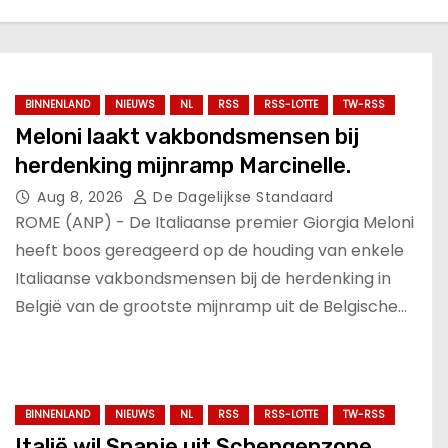
BINNENLAND
NIEUWS
NL
RSS
RSS-LOTTE
TW-RSS
Meloni laakt vakbondsmensen bij
herdenking mijnramp Marcinelle.
Aug 8, 2026
De Dagelijkse Standaard
ROME (ANP) - De Italiaanse premier Giorgia Meloni
heeft boos gereageerd op de houding van enkele
Italiaanse vakbondsmensen bij de herdenking in
België van de grootste mijnramp uit de Belgische…
BINNENLAND
NIEUWS
NL
RSS
RSS-LOTTE
TW-RSS
Italië wil Spanje uit Schengenzone