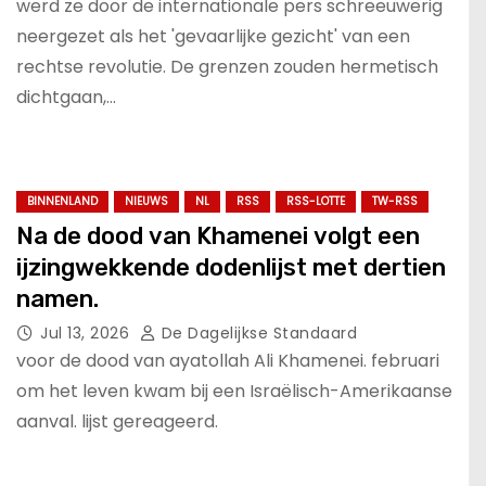
werd ze door de internationale pers schreeuwerig
neergezet als het 'gevaarlijke gezicht' van een
rechtse revolutie. De grenzen zouden hermetisch
dichtgaan,…
BINNENLAND
NIEUWS
NL
RSS
RSS-LOTTE
TW-RSS
Na de dood van Khamenei volgt een
ijzingwekkende dodenlijst met dertien
namen.
Jul 13, 2026
De Dagelijkse Standaard
voor de dood van ayatollah Ali Khamenei. februari
om het leven kwam bij een Israëlisch-Amerikaanse
aanval. lijst gereageerd.