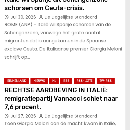
schorsen om Ceuta-crisis.
Jul 30, 2026
De Dagelijkse Standaard
ROME (ANP) - Italië wil Spanje schorsen van de
Schengenzone, vanwege het grote aantal
migranten dat is aangekomen in de Spaanse
exclave Ceuta. De Italiaanse premier Giorgia Meloni
schrijft op…
BINNENLAND
NIEUWS
NL
RSS
RSS-LOTTE
TW-RSS
RECHTSE AARDBEVING IN ITALIË:
remigratiepartij Vannacci schiet naar
7,6 procent.
Jul 27, 2026
De Dagelijkse Standaard
Toen Giorgia Meloni aan de macht kwam in Italië,