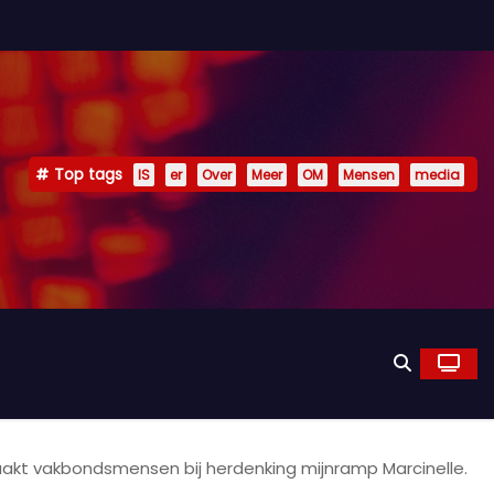
Top tags
IS
er
Over
Meer
OM
Mensen
media
aakt vakbondsmensen bij herdenking mijnramp Marcinelle.