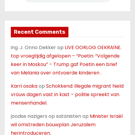
Recent Comments
ing. J. Onno Dekker
op
LIVE OORLOG OEKRAÏNE.
top vroegtijdig afgelopen – “Poetin: “Volgende
keer in Moskou” – Trump gaf Poetin een brief
van Melania over ontvoerde kinderen .
Karri osaka
op
Schokkend: illegale migrant hield
vrouw dagen vast in kast – politie spreekt van
mensenhandel.
joodse nazigers op satanisten
op
Minister Israël
wil omstreden bouwplan Jeruzalem
herintroduceren.