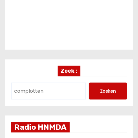
Zoek :
Zoeken
Radio HNMDA