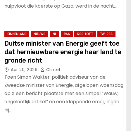
hulpvloot die koerste op Gaza, werd in de nacht…
BINNENLAND
NIEUWS
NL
RSS
RSS-LOTTE
TW-RSS
Duitse minister van Energie geeft toe
dat hernieuwbare energie haar land te
gronde richt
Apr 20, 2026
Clintel
Toen Simon Wakter, politiek adviseur van de
Zweedse minister van Energie, afgelopen woensdag
op X een bericht plaatste met een simpel “Wauw,
ongelooflijk artikel” en een klappende emoji, legde
hij…