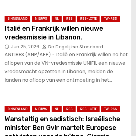
BINNENLAND
NIEUWS
NL
RSS
RSS-LOTTE
TW-RSS
Italië en Frankrijk willen nieuwe
vredesmissie in Libanon.
Jun 25, 2026
De Dagelijkse Standaard
ANTIBES (ANP/AFP) - Italië en Frankrijk willen na het
aflopen van de VN-vredesmissie UNIFIL een nieuwe
vredesmacht opzetten in Libanon, melden de
landen na afloop van een ontmoeting in het…
BINNENLAND
NIEUWS
NL
RSS
RSS-LOTTE
TW-RSS
Wanstaltig en sadistisch: Israëlische
minister Ben Gvir martelt Europese