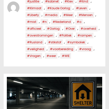
,
,
,
,
#justitie
#kabinet
#Kiev
#Kind
,
,
,
#Klimaat
#Koude Oorlog
#Leven
,
,
,
,
#Liberty
#media
#Meer
#Mensen
,
,
,
,
#mist
#n
#Nederland
#o
,
,
,
,
#officieel
#Oorlog
#Over
#overheid
,
,
,
#overstromingen
#Politiek
#rampen
,
,
,
#Rusland
#stikstof
#symboliek
,
,
,
#veiligheid
#voorbereiding
#vraag
,
,
#Vragen
#weer
#WIE