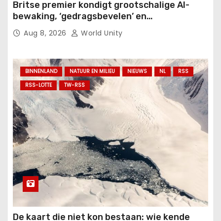
Britse premier kondigt grootschalige AI-
bewaking, ‘gedragsbevelen’ en
politietaakgroep aan na golf van protesten,
Aug 8, 2026
World Unity
onrust en rellen.
BINNENLAND
NATUUR EN MILIEU
NIEUWS
NL
RSS
RSS-LOTTE
TW-RSS
De kaart die niet kon bestaan: wie kende