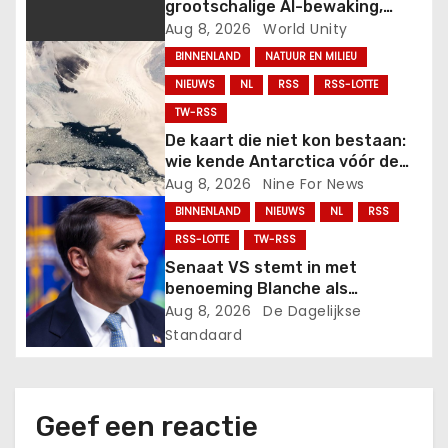
grootschalige AI-bewaking,
a
‘gedragsbevelen’ en
Aug 8, 2026
World Unity
politietaakgroep aan na golf
BINNENLAND
NATUUR EN MILIEU
t
van protesten, onrust en rellen.
NIEUWS
NL
RSS
RSS-LOTTE
i
TW-RSS
De kaart die niet kon bestaan:
e
wie kende Antarctica vóór de
officiële ontdekking?.
Aug 8, 2026
Nine For News
BINNENLAND
NIEUWS
NL
RSS
RSS-LOTTE
TW-RSS
Senaat VS stemt in met
benoeming Blanche als
justitieminister.
Aug 8, 2026
De Dagelijkse
Standaard
Geef een reactie