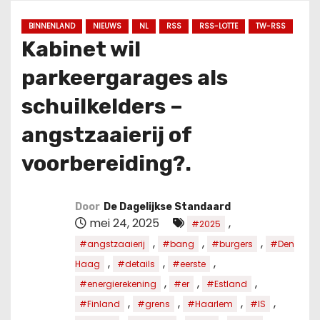
u
d
BINNENLAND
NIEUWS
NL
RSS
RSS-LOTTE
TW-RSS
Kabinet wil
parkeergarages als
schuilkelders –
angstzaaierij of
voorbereiding?.
Door
De Dagelijkse Standaard
mei 24, 2025
,
#2025
,
,
,
#angstzaaierij
#bang
#burgers
#Den
,
,
,
Haag
#details
#eerste
,
,
,
#energierekening
#er
#Estland
,
,
,
,
#Finland
#grens
#Haarlem
#IS