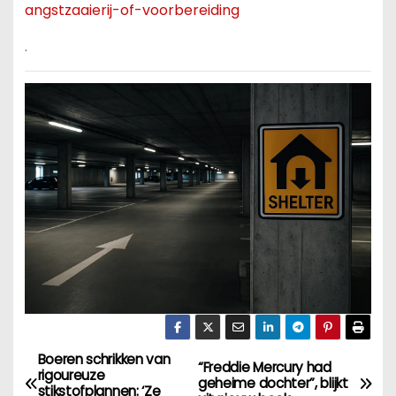
angstzaaierij-of-voorbereiding
.
Boeren schrikken van
B
“Freddie Mercury had
rigoureuze
geheime dochter”, blijkt
stikstofplannen: ‘Ze