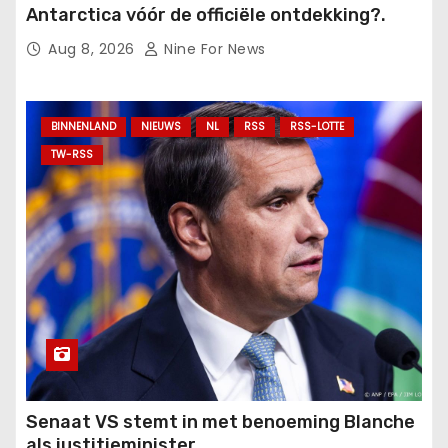
Antarctica vóór de officiële ontdekking?.
Aug 8, 2026
Nine For News
BINNENLAND
NIEUWS
NL
RSS
RSS-LOTTE
TW-RSS
Senaat VS stemt in met benoeming Blanche
als justitieminister.