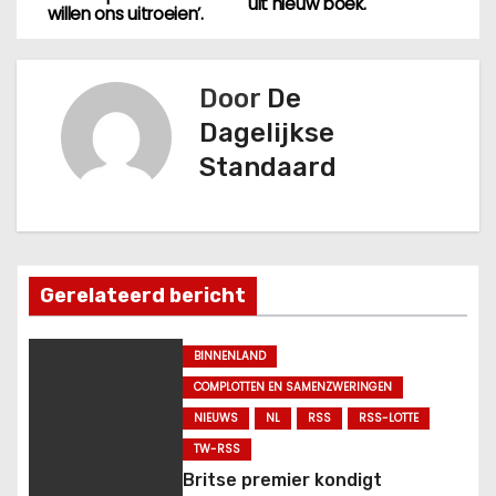
e
uit nieuw boek.
willen ons uitroeien’.
r
Door
De
i
Dagelijkse
c
Standaard
h
t
n
Gerelateerd bericht
a
BINNENLAND
v
COMPLOTTEN EN SAMENZWERINGEN
NIEUWS
NL
RSS
RSS-LOTTE
i
TW-RSS
g
Britse premier kondigt