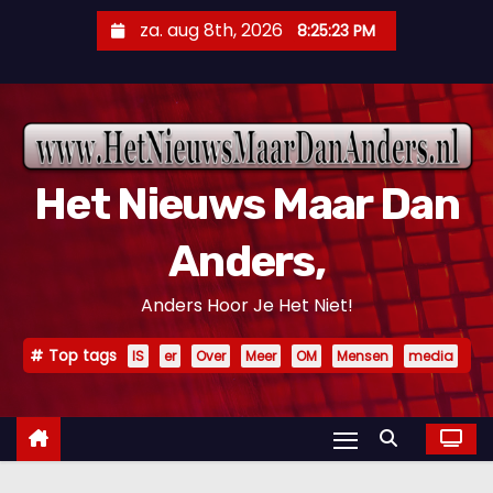
D
za. aug 8th, 2026
8:25:24 PM
o
o
r
g
a
Het Nieuws Maar Dan
a
n
Anders,
n
a
Anders Hoor Je Het Niet!
a
r
Top tags
IS
er
Over
Meer
OM
Mensen
media
i
n
h
o