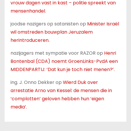
vrouw dagen vast in kast – politie spreekt van
mensenhandel.
joodse nazigers op satanisten
op
Minister Israël
wil omstreden bouwplan Jeruzalem
herintroduceren.
nazijagers met sympatie voor RAZOR
op
Henri
Bontenbal (CDA) noemt GroenLinks-PvdA een
MIDDENPARTIJ: ‘Dat kun je toch niet menen?’.
ing. J. Onno Dekker
op
Wierd Duk over
arrestatie Arno van Kessel: de mensen die in
‘complotten’ geloven hebben hun ‘eigen
media’.