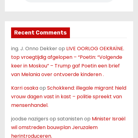
Recent Comments
ing. J. Onno Dekker
op
LIVE OORLOG OEKRAÏNE.
top vroegtijdig afgelopen – “Poetin: “Volgende
keer in Moskou” – Trump gaf Poetin een brief
van Melania over ontvoerde kinderen .
Karri osaka
op
Schokkend: illegale migrant hield
vrouw dagen vast in kast – politie spreekt van
mensenhandel.
joodse nazigers op satanisten
op
Minister Israël
wil omstreden bouwplan Jeruzalem
herintroduceren.