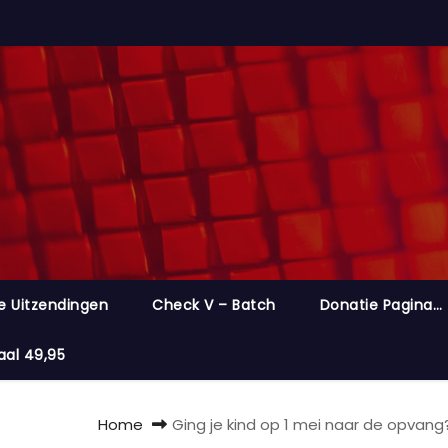
e Uitzendingen
Check V – Batch
Donatie Pagina…
aal 49,95
Home
Ging je kind op 1 mei naar de opvan