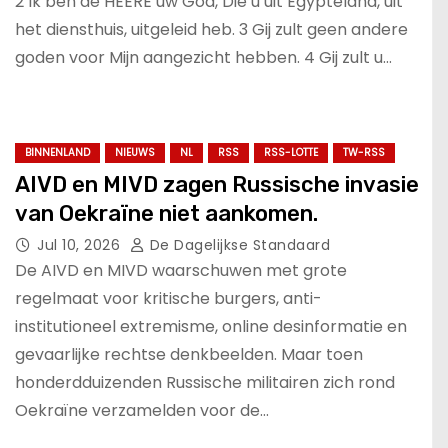
2 Ik ben de HEERE uw God, Die u uit Egypteland, uit
het diensthuis, uitgeleid heb. 3 Gij zult geen andere
goden voor Mijn aangezicht hebben. 4 Gij zult u…
BINNENLAND
NIEUWS
NL
RSS
RSS-LOTTE
TW-RSS
AIVD en MIVD zagen Russische invasie
van Oekraïne niet aankomen.
Jul 10, 2026
De Dagelijkse Standaard
De AIVD en MIVD waarschuwen met grote
regelmaat voor kritische burgers, anti-
institutioneel extremisme, online desinformatie en
gevaarlijke rechtse denkbeelden. Maar toen
honderdduizenden Russische militairen zich rond
Oekraïne verzamelden voor de…