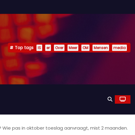
Top tags
IS
er
Over
Meer
OM
Mensen
media
g? Wie pas in oktober toeslag aanvraagt, mist 2 maanden.