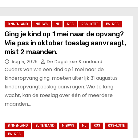
BINNENLAND
NIEUWS
NL
RSS
RSS-LOTTE
TW-RSS
Ging je kind op 1 mei naar de opvang?
Wie pas in oktober toeslag aanvraagt,
mist 2 maanden.
Aug 5, 2026
De Dagelijkse Standaard
Ouders van wie een kind op 1 mei naar de
kinderopvang ging, moeten uiterlijk 31 augustus
kinderopvangtoeslag aanvragen. Wie te lang
wacht, kan de toeslag over één of meerdere
maanden…
BINNENLAND
BUITENLAND
NIEUWS
NL
RSS
RSS-LOTTE
TW-RSS