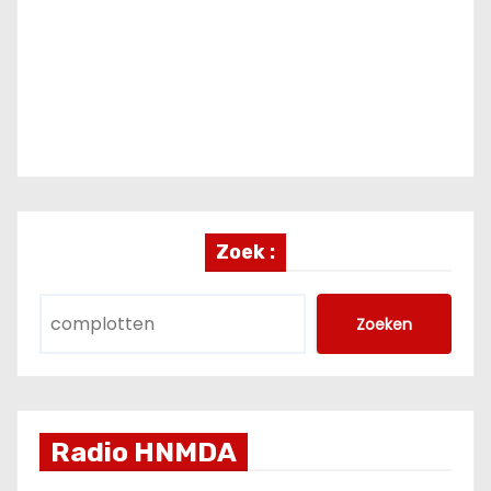
Zoek :
Zoeken
Radio HNMDA