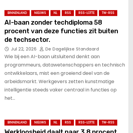
BINNENLAND
NIEUWS
NL
RSS
RSS-LOTTE
TW-RSS
AI-baan zonder techdiploma 58
procent van deze functies zit buiten
de techsector.
Jul 22, 2026
De Dagelijkse Standaard
Wie bij een AI-baan uitsluitend denkt aan
programmeurs, datawetenschappers en technisch
ontwikkelaars, mist een groeiend deel van de
arbeidsmarkt. Werkgevers zetten kunstmatige
intelligentie steeds vaker centraal in functies op
het…
BINNENLAND
NIEUWS
NL
RSS
RSS-LOTTE
TW-RSS
Werkloosheid daalt naar 3,8 procent,