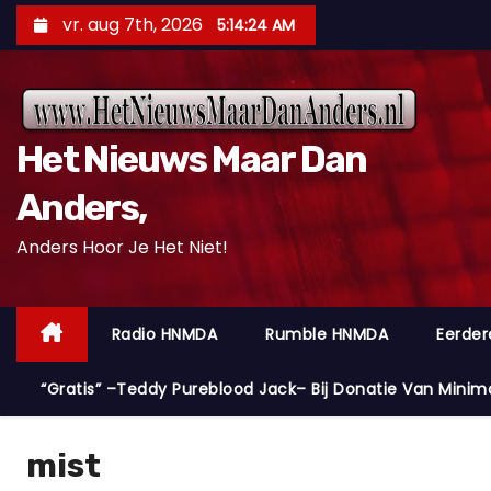
D
vr. aug 7th, 2026
5:14:25 AM
o
o
r
g
Het Nieuws Maar Dan
a
a
Anders,
n
Anders Hoor Je Het Niet!
n
a
a
Radio HNMDA
Rumble HNMDA
Eerder
r
i
“Gratis” –Teddy Pureblood Jack– Bij Donatie Van Minim
n
h
mist
o