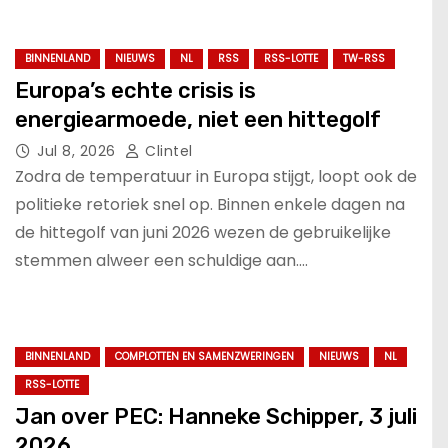
BINNENLAND
NIEUWS
NL
RSS
RSS-LOTTE
TW-RSS
Europa’s echte crisis is
energiearmoede, niet een hittegolf
Jul 8, 2026
Clintel
Zodra de temperatuur in Europa stijgt, loopt ook de
politieke retoriek snel op. Binnen enkele dagen na
de hittegolf van juni 2026 wezen de gebruikelijke
stemmen alweer een schuldige aan.…
BINNENLAND
COMPLOTTEN EN SAMENZWERINGEN
NIEUWS
NL
RSS-LOTTE
Jan over PEC: Hanneke Schipper, 3 juli
2026