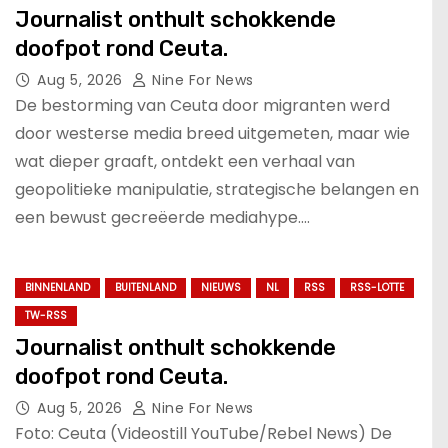
Journalist onthult schokkende
doofpot rond Ceuta.
Aug 5, 2026
Nine For News
De bestorming van Ceuta door migranten werd
door westerse media breed uitgemeten, maar wie
wat dieper graaft, ontdekt een verhaal van
geopolitieke manipulatie, strategische belangen en
een bewust gecreëerde mediahype.…
BINNENLAND
BUITENLAND
NIEUWS
NL
RSS
RSS-LOTTE
TW-RSS
Journalist onthult schokkende
doofpot rond Ceuta.
Aug 5, 2026
Nine For News
Foto: Ceuta (Videostill YouTube/Rebel News) De