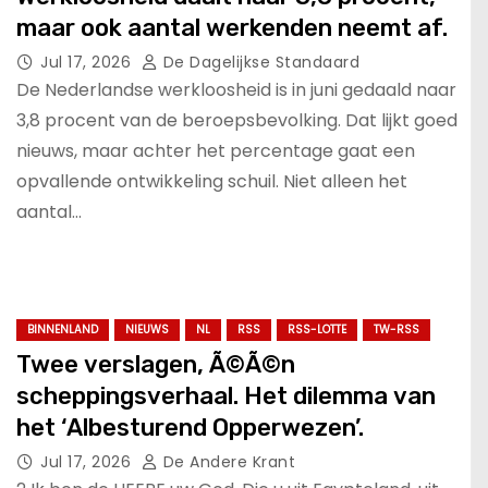
maar ook aantal werkenden neemt af.
Jul 17, 2026
De Dagelijkse Standaard
De Nederlandse werkloosheid is in juni gedaald naar
3,8 procent van de beroepsbevolking. Dat lijkt goed
nieuws, maar achter het percentage gaat een
opvallende ontwikkeling schuil. Niet alleen het
aantal…
BINNENLAND
NIEUWS
NL
RSS
RSS-LOTTE
TW-RSS
Twee verslagen, Ã©Ã©n
scheppingsverhaal. Het dilemma van
het ‘Albesturend Opperwezen’.
Jul 17, 2026
De Andere Krant