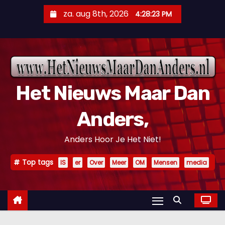
D
za. aug 8th, 2026
4:28:24 PM
o
o
r
g
a
Het Nieuws Maar Dan
a
n
Anders,
n
a
Anders Hoor Je Het Niet!
a
r
Top tags
IS
er
Over
Meer
OM
Mensen
media
i
n
h
o