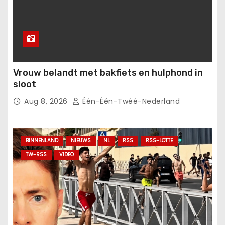
Vrouw belandt met bakfiets en hulphond in
sloot
Aug 8, 2026
Één-Één-Twéé-Nederland
BINNENLAND
NIEUWS
NL
RSS
RSS-LOTTE
TW-RSS
VIDEO