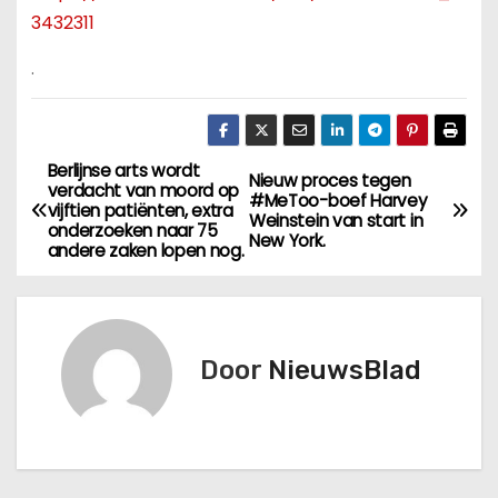
3432311
.
Berlijnse arts wordt
B
Nieuw proces tegen
verdacht van moord op
#MeToo-boef Harvey
vijftien patiënten, extra
e
Weinstein van start in
onderzoeken naar 75
New York.
andere zaken lopen nog.
r
i
c
Door
NieuwsBlad
h
t