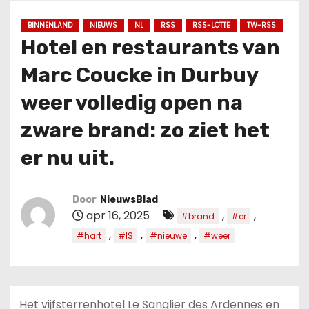
u
d
BINNENLAND
NIEUWS
NL
RSS
RSS-LOTTE
TW-RSS
Hotel en restaurants van
Marc Coucke in Durbuy
weer volledig open na
zware brand: zo ziet het
er nu uit.
Door
NieuwsBlad
apr 16, 2025
,
,
#brand
#er
,
,
,
#hart
#IS
#nieuwe
#weer
Het vijfsterrenhotel Le Sanglier des Ardennes en