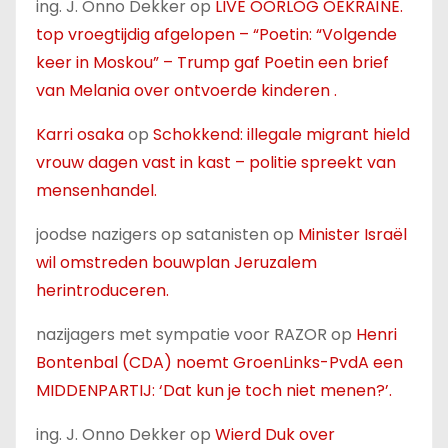
ing. J. Onno Dekker
op
LIVE OORLOG OEKRAÏNE.
top vroegtijdig afgelopen – “Poetin: “Volgende
keer in Moskou” – Trump gaf Poetin een brief
van Melania over ontvoerde kinderen .
Karri osaka
op
Schokkend: illegale migrant hield
vrouw dagen vast in kast – politie spreekt van
mensenhandel.
joodse nazigers op satanisten
op
Minister Israël
wil omstreden bouwplan Jeruzalem
herintroduceren.
nazijagers met sympatie voor RAZOR
op
Henri
Bontenbal (CDA) noemt GroenLinks-PvdA een
MIDDENPARTIJ: ‘Dat kun je toch niet menen?’.
ing. J. Onno Dekker
op
Wierd Duk over