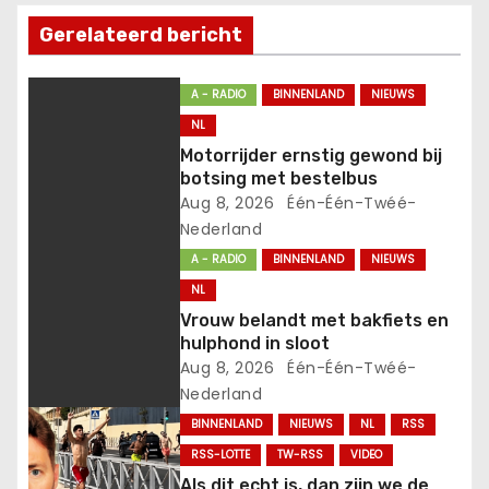
n
Gerelateerd bericht
a
v
A - RADIO
BINNENLAND
NIEUWS
NL
i
Motorrijder ernstig gewond bij
botsing met bestelbus
g
Aug 8, 2026
Één-Één-Twéé-
Nederland
a
A - RADIO
BINNENLAND
NIEUWS
t
NL
Vrouw belandt met bakfiets en
i
hulphond in sloot
Aug 8, 2026
Één-Één-Twéé-
e
Nederland
BINNENLAND
NIEUWS
NL
RSS
RSS-LOTTE
TW-RSS
VIDEO
Als dit echt is, dan zijn we de