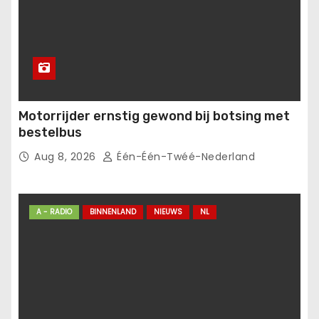
Motorrijder ernstig gewond bij botsing met
bestelbus
Aug 8, 2026
Één-Één-Twéé-Nederland
A - RADIO
BINNENLAND
NIEUWS
NL