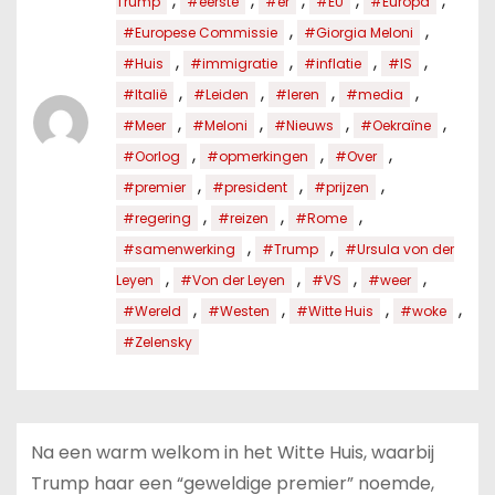
,
,
,
,
,
Trump
#eerste
#er
#EU
#Europa
,
,
#Europese Commissie
#Giorgia Meloni
,
,
,
,
#Huis
#immigratie
#inflatie
#IS
,
,
,
,
#Italië
#Leiden
#leren
#media
,
,
,
,
#Meer
#Meloni
#Nieuws
#Oekraïne
,
,
,
#Oorlog
#opmerkingen
#Over
,
,
,
#premier
#president
#prijzen
,
,
,
#regering
#reizen
#Rome
,
,
#samenwerking
#Trump
#Ursula von der
,
,
,
,
Leyen
#Von der Leyen
#VS
#weer
,
,
,
,
#Wereld
#Westen
#Witte Huis
#woke
#Zelensky
Na een warm welkom in het Witte Huis, waarbij
Trump haar een “geweldige premier” noemde,