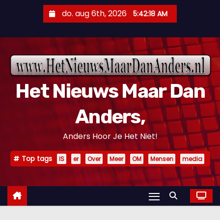
D
do. aug 6th, 2026
5:42:19 AM
o
o
r
g
a
Het Nieuws Maar Dan
a
n
Anders,
n
a
Anders Hoor Je Het Niet!
a
r
Top tags
IS
er
Over
Meer
OM
Mensen
media
i
n
h
o