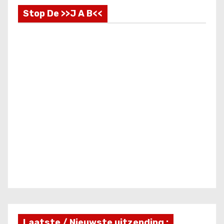
Stop De >>J A B<<
Laatste / Nieuwste uitzending :