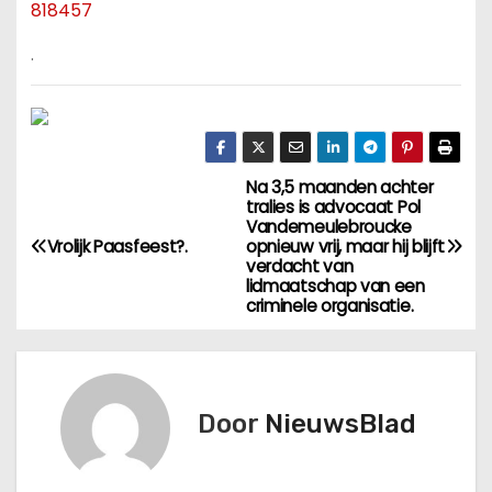
818457
.
Na 3,5 maanden achter
B
tralies is advocaat Pol
Vandemeulebroucke
e
Vrolijk Paasfeest?.
opnieuw vrij, maar hij blijft
verdacht van
r
lidmaatschap van een
criminele organisatie.
i
c
Door
NieuwsBlad
h
t