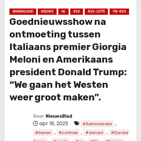
u
d
BINNENLAND
NIEUWS
NL
RSS
RSS-LOTTE
TW-RSS
Goednieuwsshow na
ontmoeting tussen
Italiaans premier Giorgia
Meloni en Amerikaans
president Donald Trump:
“We gaan het Westen
weer groot maken”.
Door
NieuwsBlad
apr 18, 2025
,
#Administratie
,
,
,
#banen
#controle
#donald
#Donald