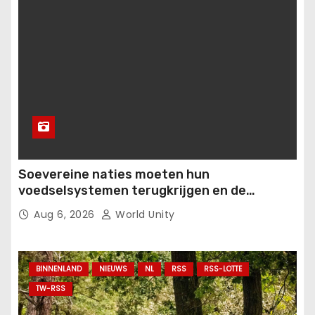
Soevereine naties moeten hun
voedselsystemen terugkrijgen en de
productie van voedzaam voedsel
Aug 6, 2026
World Unity
decentraliseren voordat de bevolking wordt
uitgebuit en verhongerd..
BINNENLAND
NIEUWS
NL
RSS
RSS-LOTTE
TW-RSS