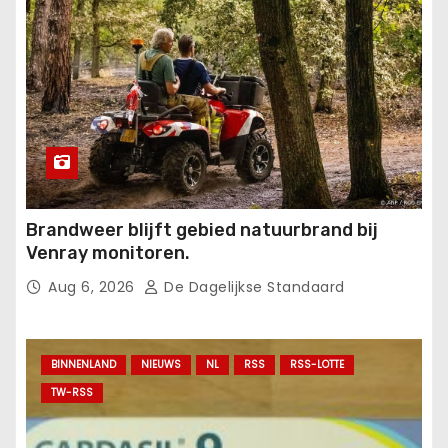
Brandweer blijft gebied natuurbrand bij
Venray monitoren.
Aug 6, 2026
De Dagelijkse Standaard
BINNENLAND
NIEUWS
NL
RSS
RSS-LOTTE
TW-RSS