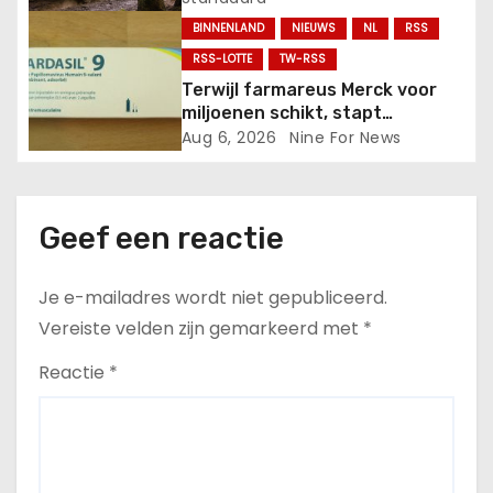
BINNENLAND
NIEUWS
NL
RSS
RSS-LOTTE
TW-RSS
Terwijl farmareus Merck voor
miljoenen schikt, stapt
Nederland juist over op
Aug 6, 2026
Nine For News
Gardasil.
Geef een reactie
Je e-mailadres wordt niet gepubliceerd.
Vereiste velden zijn gemarkeerd met
*
Reactie
*