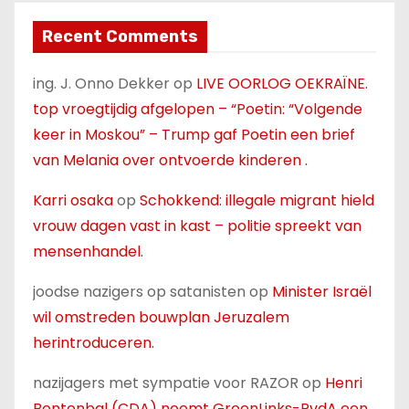
Recent Comments
ing. J. Onno Dekker
op
LIVE OORLOG OEKRAÏNE.
top vroegtijdig afgelopen – “Poetin: “Volgende
keer in Moskou” – Trump gaf Poetin een brief
van Melania over ontvoerde kinderen .
Karri osaka
op
Schokkend: illegale migrant hield
vrouw dagen vast in kast – politie spreekt van
mensenhandel.
joodse nazigers op satanisten
op
Minister Israël
wil omstreden bouwplan Jeruzalem
herintroduceren.
nazijagers met sympatie voor RAZOR
op
Henri
Bontenbal (CDA) noemt GroenLinks-PvdA een