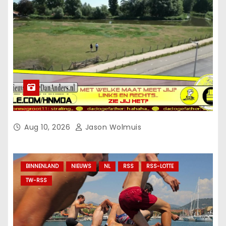
Aug 10, 2026
Jason Wolmuis
BINNENLAND
NIEUWS
NL
RSS
RSS-LOTTE
TW-RSS