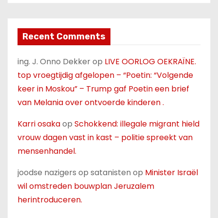
Recent Comments
ing. J. Onno Dekker
op
LIVE OORLOG OEKRAÏNE.
top vroegtijdig afgelopen – “Poetin: “Volgende
keer in Moskou” – Trump gaf Poetin een brief
van Melania over ontvoerde kinderen .
Karri osaka
op
Schokkend: illegale migrant hield
vrouw dagen vast in kast – politie spreekt van
mensenhandel.
joodse nazigers op satanisten
op
Minister Israël
wil omstreden bouwplan Jeruzalem
herintroduceren.