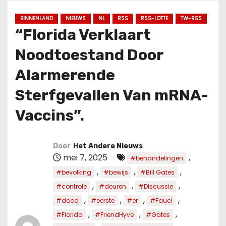
u
d
BINNENLAND
NIEUWS
NL
RSS
RSS-LOTTE
TW-RSS
“Florida Verklaart
Noodtoestand Door
Alarmerende
Sterfgevallen Van mRNA-
Vaccins”.
Door
Het Andere Nieuws
mei 7, 2025
,
#behandelingen
,
,
,
#bevolking
#bewijs
#Bill Gates
,
,
,
#controle
#deuren
#Discussie
,
,
,
,
#dood
#eerste
#er
#Fauci
,
,
,
#Florida
#FriendHyve
#Gates