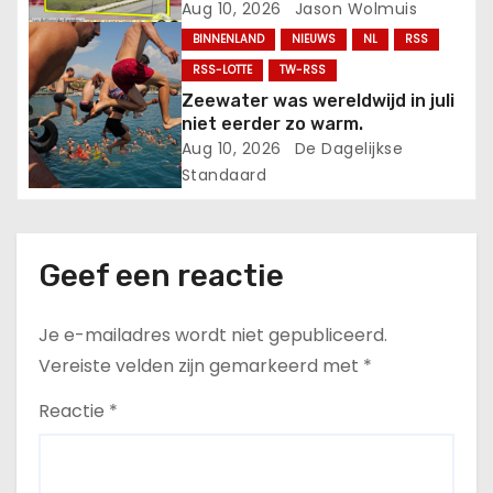
i
Aug 10, 2026
Jason Wolmuis
BINNENLAND
NIEUWS
NL
RSS
e
RSS-LOTTE
TW-RSS
Zeewater was wereldwijd in juli
niet eerder zo warm.
Aug 10, 2026
De Dagelijkse
Standaard
Geef een reactie
Je e-mailadres wordt niet gepubliceerd.
Vereiste velden zijn gemarkeerd met
*
Reactie
*