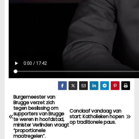
Burgemeester van
B
Brugge verzet zich
tegen beslissing om
e
Conclaaf vandaag van
supporters van Brugge
start: Katholieken hopen
te weren in hoofdstad,
op traditionele paus.
r
minister Verlinden vraagt
“proportionele
maatregelen”.