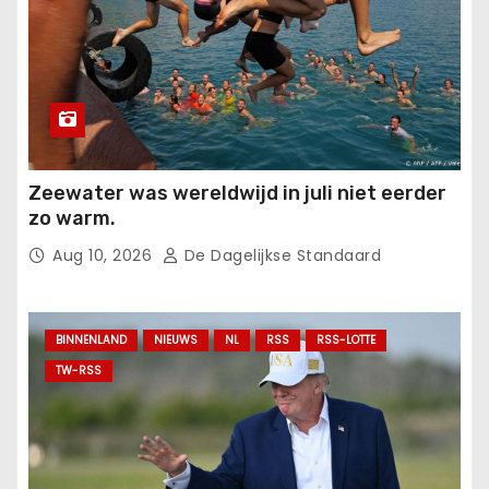
Zeewater was wereldwijd in juli niet eerder
zo warm.
Aug 10, 2026
De Dagelijkse Standaard
BINNENLAND
NIEUWS
NL
RSS
RSS-LOTTE
TW-RSS