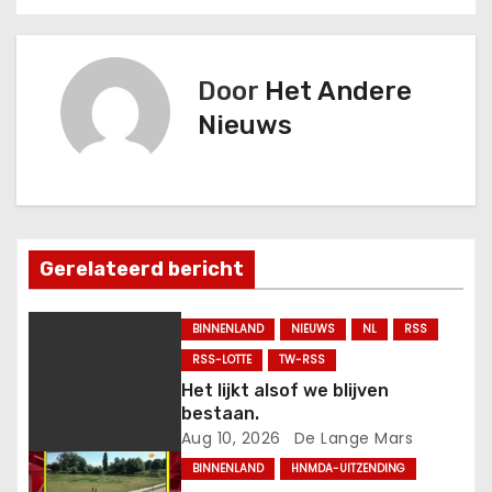
i
c
h
Door
Het Andere
Nieuws
t
n
a
Gerelateerd bericht
v
i
BINNENLAND
NIEUWS
NL
RSS
g
RSS-LOTTE
TW-RSS
Het lijkt alsof we blijven
a
bestaan.
Aug 10, 2026
De Lange Mars
t
BINNENLAND
HNMDA-UITZENDING