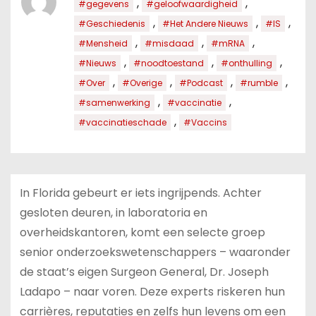
,
,
#gegevens
#geloofwaardigheid
,
,
,
#Geschiedenis
#Het Andere Nieuws
#IS
,
,
,
#Mensheid
#misdaad
#mRNA
,
,
,
#Nieuws
#noodtoestand
#onthulling
,
,
,
,
#Over
#Overige
#Podcast
#rumble
,
,
#samenwerking
#vaccinatie
,
#vaccinatieschade
#Vaccins
In Florida gebeurt er iets ingrijpends. Achter
gesloten deuren, in laboratoria en
overheidskantoren, komt een selecte groep
senior onderzoekswetenschappers – waaronder
de staat’s eigen Surgeon General, Dr. Joseph
Ladapo – naar voren. Deze experts riskeren hun
carrières, reputaties en zelfs hun levens om een