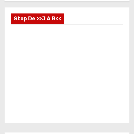
Stop De >>J A B<<