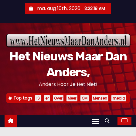
D
ma. aug 10th, 2026
3:23:19 AM
o
o
r
g
a
Het Nieuws Maar Dan
a
n
Anders,
n
a
Anders Hoor Je Het Niet!
a
r
Top tags
IS
er
Over
Meer
OM
Mensen
media
i
n
h
o