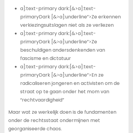
a]:text-primary dark:[&>a]:text-
primaryDark [&>a]:underline”>Ze erkennen
verkiezingsuitslagen niet als ze verliezen
a]:text-primary dark:[&>a]:text-
primaryDark [&>a]:underline”>Ze
beschuldigen andersdenkenden van
fascisme en dictatuur
a]:text-primary dark:[&>a]:text-
primaryDark [&>a]:underline”>En ze
radicaliseren jongeren en activisten om de
straat op te gaan onder het mom van
“rechtvaardigheid”
Maar wat ze werkelijk doen is de fundamenten
onder de rechtsstaat ondermijnen met
georganiseerde chaos.