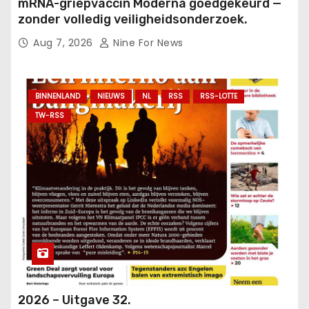
mRNA-griepvaccin Moderna goedgekeurd —
zonder volledig veiligheidsonderzoek.
Aug 7, 2026
Nine For News
BINNENLAND
NIEUWS
NL
RSS
RSS-LOTTE
TW-RSS
2026 – Uitgave 32.