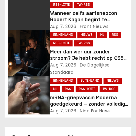
RSS-LOTTE
TW-RSS
i
Wanneer zelfs aartsneocon
Robert Kagan begint te
g
twijfelen….
Aug 7, 2026
Front Nieuws
a
BINNENLAND
NIEUWS
NL
RSS
RSS-LOTTE
TW-RSS
t
Meer dan vier uur zonder
stroom? Je hebt recht op €35
i
en daarna loopt het bedrag
Aug 7, 2026
De Dagelijkse
verder op.
Standaard
e
BINNENLAND
BUITENLAND
NIEUWS
NL
RSS
RSS-LOTTE
TW-RSS
mRNA-griepvaccin Moderna
goedgekeurd — zonder volledig
veiligheidsonderzoek.
Aug 7, 2026
Nine For News