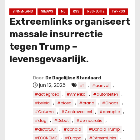
u
d
BINNENLAND
NIEUWS
NL
RSS
RSS-LOTTE
TW-RSS
Extreemlinks organiseert
massale insurrectie
tegen Trump –
levensgevaarlijk.
Door
De Dagelijkse Standaard
jun 12, 2025
,
,
#1
#aanval
,
,
,
#actiegroep
#Amerika
#autoriteiten
,
,
,
,
#beleid
#bloed
#brand
#Chaos
,
,
,
#Column
#Controversieel
#corruptie
,
,
,
#dag
#Debat
#democratie
,
,
,
#dictatuur
#donald
#Donald Trump
,
,
,
#ECONOMIE
#Europa
#ExtreemLinks