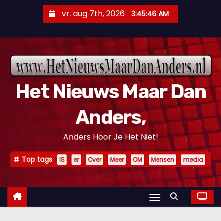
D
vr. aug 7th, 2026
3:45:47 AM
o
o
r
g
a
Het Nieuws Maar Dan
a
n
Anders,
n
a
Anders Hoor Je Het Niet!
a
r
Top tags
IS
er
Over
Meer
OM
Mensen
media
i
n
h
o