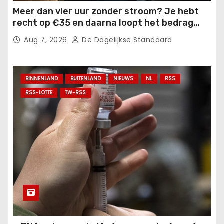
Meer dan vier uur zonder stroom? Je hebt
recht op €35 en daarna loopt het bedrag
verder op.
Aug 7, 2026
De Dagelijkse Standaard
BINNENLAND
BUITENLAND
NIEUWS
NL
RSS
RSS-LOTTE
TW-RSS