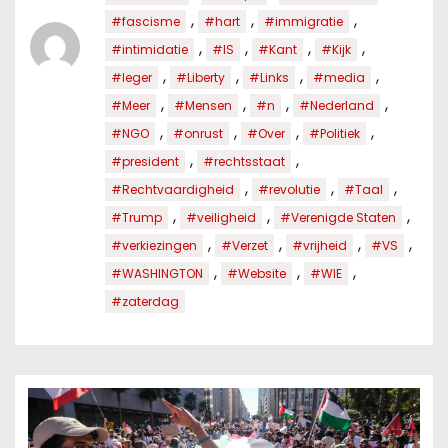
,
,
,
#fascisme
#hart
#immigratie
,
,
,
,
#intimidatie
#IS
#Kant
#Kijk
,
,
,
,
#leger
#Liberty
#Links
#media
,
,
,
,
#Meer
#Mensen
#n
#Nederland
,
,
,
,
#NGO
#onrust
#Over
#Politiek
,
,
#president
#rechtsstaat
,
,
,
#Rechtvaardigheid
#revolutie
#Taal
,
,
,
#Trump
#veiligheid
#Verenigde Staten
,
,
,
,
#verkiezingen
#Verzet
#vrijheid
#VS
,
,
,
#WASHINGTON
#Website
#WIE
#zaterdag