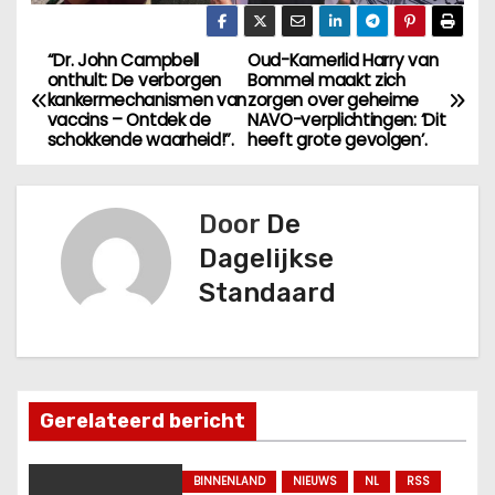
“Dr. John Campbell
Oud-Kamerlid Harry van
B
onthult: De verborgen
Bommel maakt zich
kankermechanismen van
zorgen over geheime
e
vaccins – Ontdek de
NAVO-verplichtingen: ‘Dit
schokkende waarheid!”.
heeft grote gevolgen’.
r
i
Door
De
c
Dagelijkse
Standaard
h
t
n
Gerelateerd bericht
a
v
BINNENLAND
NIEUWS
NL
RSS