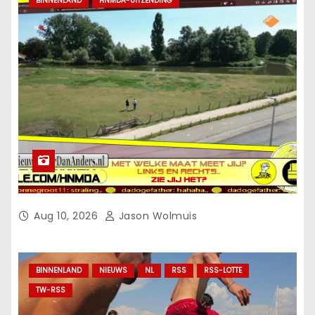
BINNENLAND
HNMDA-UITZENDING
Aug 10, 2026
Jason Wolmuis
BINNENLAND
NIEUWS
NL
RSS
RSS-LOTTE
TW-RSS