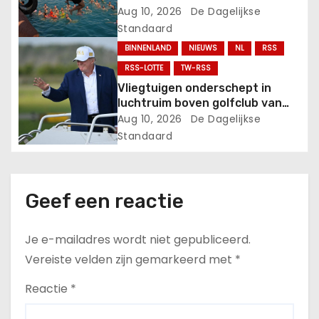
Aug 10, 2026
De Dagelijkse
i
Standaard
e
BINNENLAND
NIEUWS
NL
RSS
RSS-LOTTE
TW-RSS
Vliegtuigen onderschept in
luchtruim boven golfclub van
Trump.
Aug 10, 2026
De Dagelijkse
Standaard
Geef een reactie
Je e-mailadres wordt niet gepubliceerd.
Vereiste velden zijn gemarkeerd met
*
Reactie
*