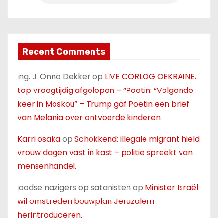
Recent Comments
ing. J. Onno Dekker
op
LIVE OORLOG OEKRAÏNE.
top vroegtijdig afgelopen – “Poetin: “Volgende
keer in Moskou” – Trump gaf Poetin een brief
van Melania over ontvoerde kinderen .
Karri osaka
op
Schokkend: illegale migrant hield
vrouw dagen vast in kast – politie spreekt van
mensenhandel.
joodse nazigers op satanisten
op
Minister Israël
wil omstreden bouwplan Jeruzalem
herintroduceren.