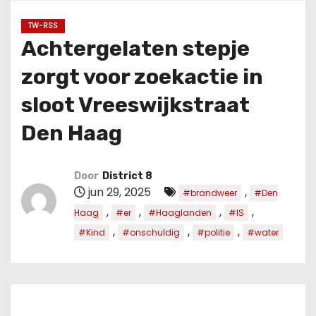
u
d
TW-RSS
Achtergelaten stepje
zorgt voor zoekactie in
sloot Vreeswijkstraat
Den Haag
Door
District 8
jun 29, 2025
,
#brandweer
#Den
,
,
,
,
Haag
#er
#Haaglanden
#IS
,
,
,
#Kind
#onschuldig
#politie
#water