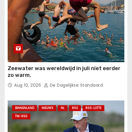
Zeewater was wereldwijd in juli niet eerder
zo warm.
Aug 10, 2026
De Dagelijkse Standaard
BINNENLAND
NIEUWS
NL
RSS
RSS-LOTTE
TW-RSS