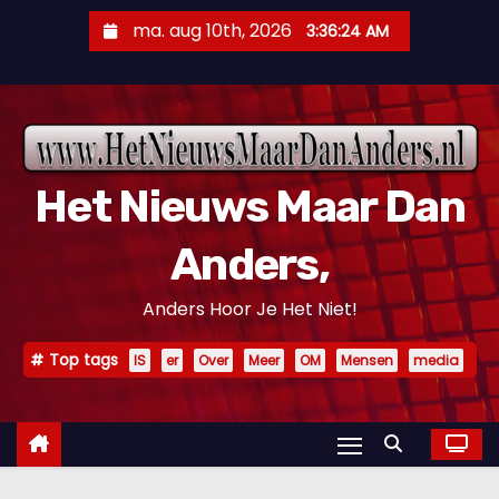
D
ma. aug 10th, 2026
3:36:26 AM
o
o
r
g
a
Het Nieuws Maar Dan
a
n
Anders,
n
a
Anders Hoor Je Het Niet!
a
r
Top tags
IS
er
Over
Meer
OM
Mensen
media
i
n
h
o