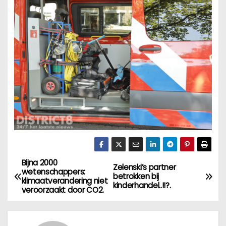
Bijna 2000
B
Zelenski’s partner
wetenschappers:
betrokken bij
klimaatverandering niet
e
kinderhandel..!!?.
veroorzaakt door CO2.
r