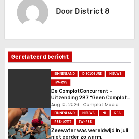
i
Door
District 8
c
h
t
n
Gerelateerd bericht
a
BINNENLAND
DISCLOSURE
NIEUWS
v
TW-RSS
De ComplotConcurrent –
i
Uitzending 287 “Geen Complot
Meer” (15-6-2026)
Aug 10, 2026
Complot Media
g
BINNENLAND
NIEUWS
NL
RSS
a
RSS-LOTTE
TW-RSS
Zeewater was wereldwijd in juli
t
niet eerder zo warm.