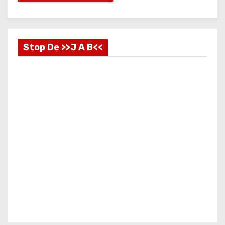
Stop De >>J A B<<