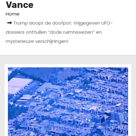
Vance
u
d
Home
Trump sloopt de doofpot: Vrijgegeven UFO-
dossiers onthullen “dode ruimtewezen” en
mysterieuze verschijningen!.