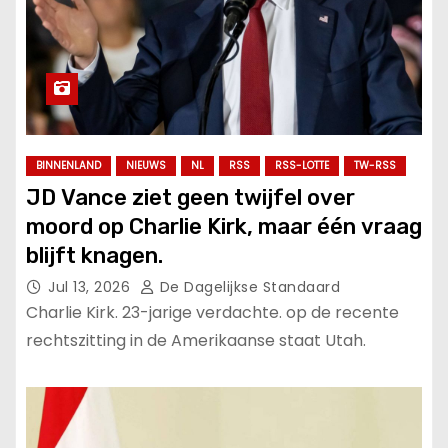
BINNENLAND
NIEUWS
NL
RSS
RSS-LOTTE
TW-RSS
JD Vance ziet geen twijfel over
moord op Charlie Kirk, maar één vraag
blijft knagen.
Jul 13, 2026
De Dagelijkse Standaard
Charlie Kirk. 23-jarige verdachte. op de recente
rechtszitting in de Amerikaanse staat Utah.