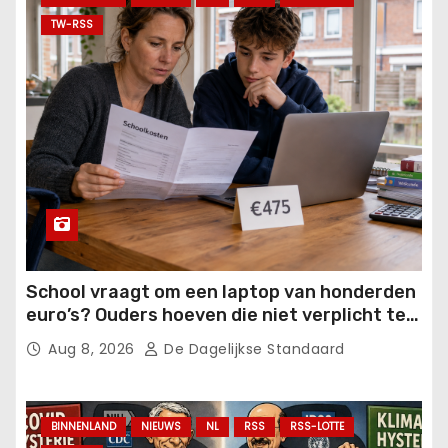
TW-RSS
School vraagt om een laptop van honderden
euro’s? Ouders hoeven die niet verplicht te
betalen.
Aug 8, 2026
De Dagelijkse Standaard
BINNENLAND
NIEUWS
NL
RSS
RSS-LOTTE