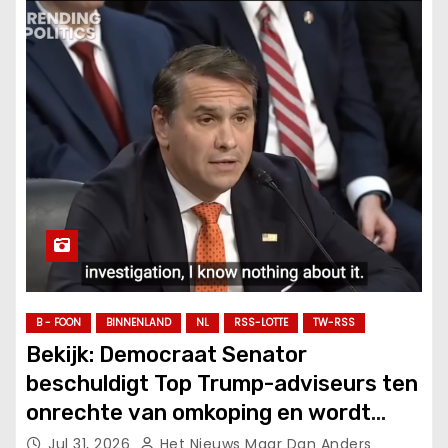
B - FOON
BINNENLAND
NL
RSS-LOTTE
TW-RSS
Bekijk: Democraat Senator
beschuldigt Top Trump-adviseurs ten
onrechte van omkoping en wordt
betrapt op zijn leugens, vernietigd.
Jul 31, 2026
Het Nieuws Maar Dan Anders