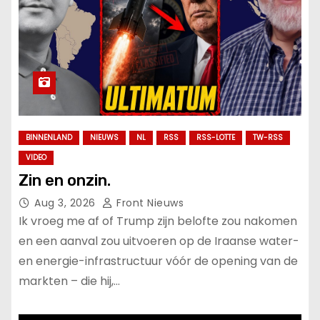
BINNENLAND
NIEUWS
NL
RSS
RSS-LOTTE
TW-RSS
VIDEO
Zin en onzin.
Aug 3, 2026
Front Nieuws
Ik vroeg me af of Trump zijn belofte zou nakomen
en een aanval zou uitvoeren op de Iraanse water-
en energie-infrastructuur vóór de opening van de
markten – die hij,…