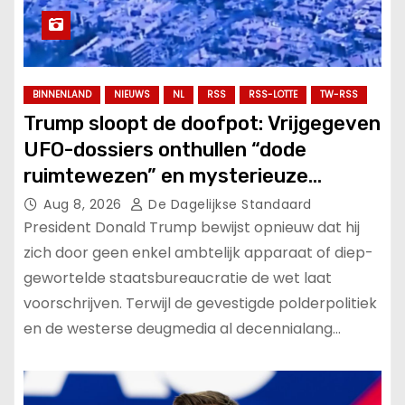
BINNENLAND
NIEUWS
NL
RSS
RSS-LOTTE
TW-RSS
Trump sloopt de doofpot: Vrijgegeven
UFO-dossiers onthullen “dode
ruimtewezen” en mysterieuze
verschijningen!.
Aug 8, 2026
De Dagelijkse Standaard
President Donald Trump bewijst opnieuw dat hij
zich door geen enkel ambtelijk apparaat of diep-
gewortelde staatsbureaucratie de wet laat
voorschrijven. Terwijl de gevestigde polderpolitiek
en de westerse deugmedia al decennialang…