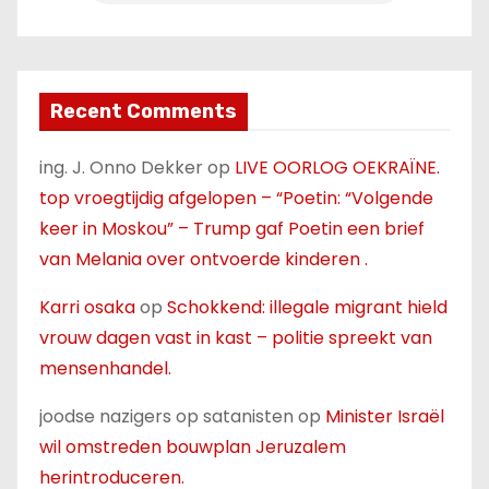
Recent Comments
ing. J. Onno Dekker
op
LIVE OORLOG OEKRAÏNE.
top vroegtijdig afgelopen – “Poetin: “Volgende
keer in Moskou” – Trump gaf Poetin een brief
van Melania over ontvoerde kinderen .
Karri osaka
op
Schokkend: illegale migrant hield
vrouw dagen vast in kast – politie spreekt van
mensenhandel.
joodse nazigers op satanisten
op
Minister Israël
wil omstreden bouwplan Jeruzalem
herintroduceren.