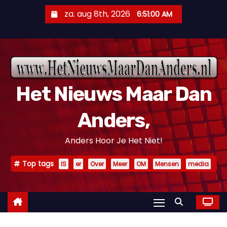
D
za. aug 8th, 2026
6:51:02 AM
o
o
r
g
a
Het Nieuws Maar Dan
a
n
Anders,
n
a
Anders Hoor Je Het Niet!
a
r
Top tags
IS
er
Over
Meer
OM
Mensen
media
i
n
h
o