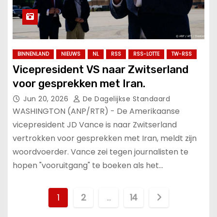
BINNENLAND
NIEUWS
NL
RSS
RSS-LOTTE
TW-RSS
Vicepresident VS naar Zwitserland
voor gesprekken met Iran.
Jun 20, 2026
De Dagelijkse Standaard
WASHINGTON (ANP/RTR) - De Amerikaanse
vicepresident JD Vance is naar Zwitserland
vertrokken voor gesprekken met Iran, meldt zijn
woordvoerder. Vance zei tegen journalisten te
hopen "vooruitgang" te boeken als het…
B
1
2
…
14