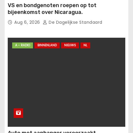
VS en bondgenoten roepen op tot
bijeenkomst over Nicaragua.
Aug 6, 2026
De Dagelijkse Standaard
A - RADIO
BINNENLAND
NIEUWS
NL
Auto met aanhanger veroorzaakt