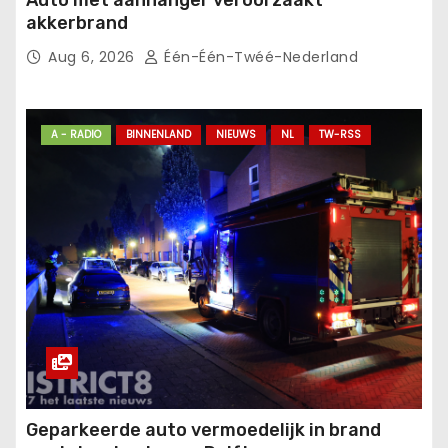
akkerbrand
Aug 6, 2026
Één-Één-Twéé-Nederland
A - RADIO
BINNENLAND
NIEUWS
NL
TW-RSS
Geparkeerde auto vermoedelijk in brand