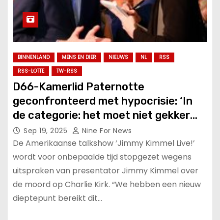
BINNENLAND
MENS EN DIER
NIEUWS
NL
RSS
RSS-LOTTE
TW-RSS
D66-Kamerlid Paternotte
geconfronteerd met hypocrisie: ‘In
de categorie: het moet niet gekker
worden’.
Sep 19, 2025
Nine For News
De Amerikaanse talkshow ‘Jimmy Kimmel Live!’
wordt voor onbepaalde tijd stopgezet wegens
uitspraken van presentator Jimmy Kimmel over
de moord op Charlie Kirk. “We hebben een nieuw
dieptepunt bereikt dit…