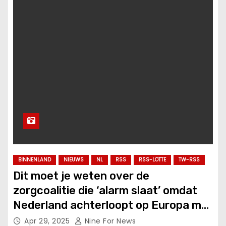
BINNENLAND
NIEUWS
NL
RSS
RSS-LOTTE
TW-RSS
Dit moet je weten over de
zorgcoalitie die ‘alarm slaat’ omdat
Nederland achterloopt op Europa met
vaccinaties.
Apr 29, 2025
Nine For News