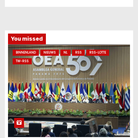
You missed
BINNENLAND
NIEUWS
NL
RSS
RSS-LOTTE
TW-RSS