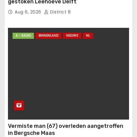
gestoken Leehoeve Delft
Aug 6, 2026
District 8
A - RADIO
BINNENLAND
NIEUWS
NL
Vermiste man (67) overleden aangetroffen
in Bergsche Maas