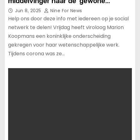
middelvinger naar de ‘gewone
mensen’ is er niet’.
Jun 8, 2025
Nine For News
Help ons door deze info met iedereen op je social
netwerk te delen! Vrijdag heeft viroloog Marion
Koopmans een koninklijke onderscheiding
gekregen voor haar wetenschappelijke werk.
Tijdens corona was ze…