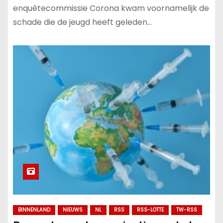
enquêtecommissie Corona kwam voornamelijk de
schade die de jeugd heeft geleden…
BINNENLAND
NIEUWS
NL
RSS
RSS-LOTTE
TW-RSS