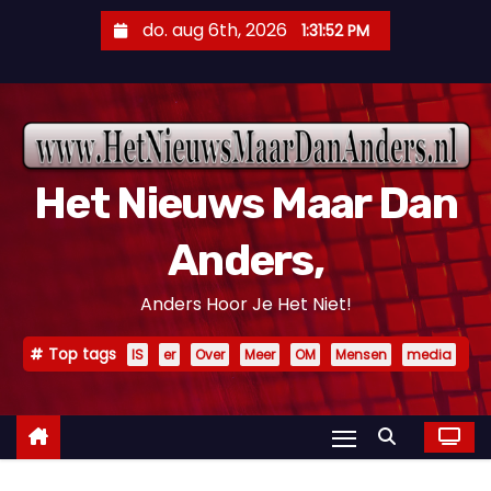
D
do. aug 6th, 2026
1:31:53 PM
o
o
r
g
a
Het Nieuws Maar Dan
a
n
Anders,
n
a
Anders Hoor Je Het Niet!
a
r
Top tags
IS
er
Over
Meer
OM
Mensen
media
i
n
h
o