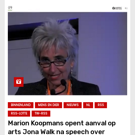
BINNENLAND
MENS EN DIER
NIEUWS
NL
RSS
RSS-LOTTE
TW-RSS
Marion Koopmans opent aanval op
arts Jona Walk na speech over