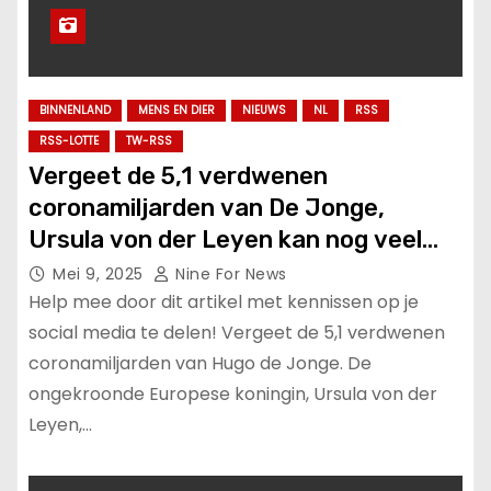
BINNENLAND
MENS EN DIER
NIEUWS
NL
RSS
RSS-LOTTE
TW-RSS
Vergeet de 5,1 verdwenen
coronamiljarden van De Jonge,
Ursula von der Leyen kan nog veel
beter belastinggeld verkwanselen.
Mei 9, 2025
Nine For News
Help mee door dit artikel met kennissen op je
social media te delen! Vergeet de 5,1 verdwenen
coronamiljarden van Hugo de Jonge. De
ongekroonde Europese koningin, Ursula von der
Leyen,…