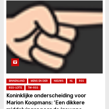
BINNENLAND
MENS EN DIER
NIEUWS
NL
RSS
RSS-LOTTE
TW-RSS
Koninklijke onderscheiding voor
Marion Koopmans: ‘Een dikkere