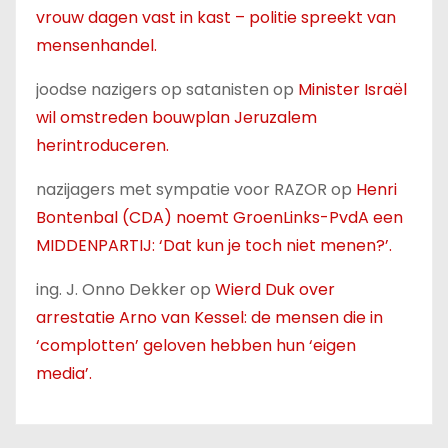
vrouw dagen vast in kast – politie spreekt van
mensenhandel.
joodse nazigers op satanisten
op
Minister Israël
wil omstreden bouwplan Jeruzalem
herintroduceren.
nazijagers met sympatie voor RAZOR
op
Henri
Bontenbal (CDA) noemt GroenLinks-PvdA een
MIDDENPARTIJ: ‘Dat kun je toch niet menen?’.
ing. J. Onno Dekker
op
Wierd Duk over
arrestatie Arno van Kessel: de mensen die in
‘complotten’ geloven hebben hun ‘eigen
media’.