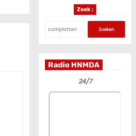
Zoek :
Zoeken
Radio HNMDA
24/7