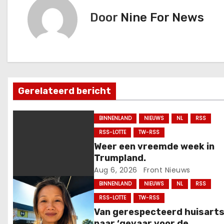
i
Door
Nine For News
c
h
t
n
Gerelateerd bericht
a
BINNENLAND
NIEUWS
NL
RSS
v
RSS-LOTTE
TW-RSS
i
Weer een vreemde week in
Trumpland.
g
Aug 6, 2026
Front Nieuws
BINNENLAND
NIEUWS
NL
RSS
a
RSS-LOTTE
TW-RSS
t
Van gerespecteerd huisart
naar ‘gevaar voor de