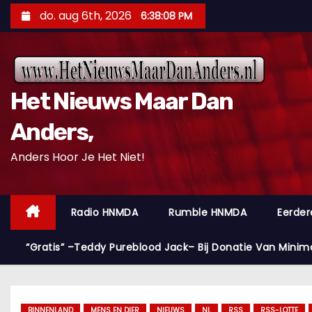
D
do. aug 6th, 2026
6:38:09 PM
o
o
r
g
Het Nieuws Maar Dan
a
a
Anders,
n
Anders Hoor Je Het Niet!
n
a
a
Radio HNMDA
Rumble HNMDA
Eerder
r
i
“Gratis” –Teddy Pureblood Jack– Bij Donatie Van Minim
n
h
o
BINNENLAND
MENS EN DIER
NIEUWS
NL
RSS
RSS-LOTTE