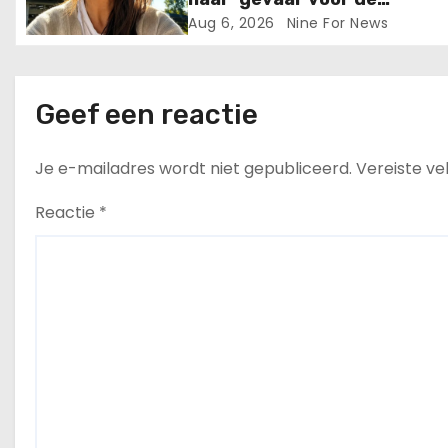
i
volksgezondheid’ in 24 uur.
Aug 6, 2026
Nine For News
e
Geef een reactie
Je e-mailadres wordt niet gepubliceerd.
Vereiste v
Reactie
*