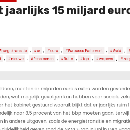
 jaarlijks 15 miljard eu
,
,
,
,
,
Energietransitie
#er
#euro
#Europees Parlement
#Geld
,
,
,
,
,
,
d
#nieuwe
#Pensioenen
#Rutte
#top
#wapens
#zor
doen, moeten er miljarden euro’s extra worden gevonden
rden, wat mogelijk gevolgen kan hebben voor sociale zek
het kabinet gestuurd waaruit blijkt dat er jaarlijks ruim 1
indelijk naar 3,5 procent van het bbp moeten gaan, terwijl
in andere uitgaven, zoals de energietransitie en migratie,
n duidelijkheid geven rond de NAVO-top in juni in Den Haa