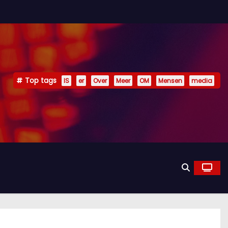
Top tags
IS
er
Over
Meer
OM
Mensen
media