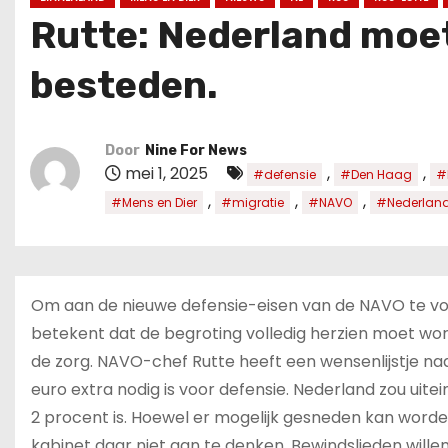
u
Rutte: Nederland moet
d
besteden.
Door
Nine For News
mei 1, 2025
,
,
#defensie
#Den Haag
#
,
,
,
#Mens en Dier
#migratie
#NAVO
#Nederlan
Om aan de nieuwe defensie-eisen van de NAVO te vol
betekent dat de begroting volledig herzien moet wo
de zorg. NAVO-chef Rutte heeft een wensenlijstje naar 
euro extra nodig is voor defensie. Nederland zou uite
2 procent is. Hoewel er mogelijk gesneden kan worden 
kabinet daar niet aan te denken. Bewindslieden wille