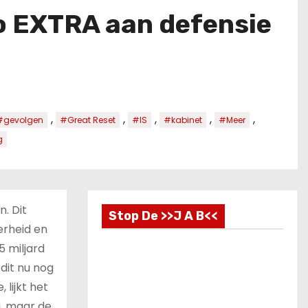
ro EXTRA aan defensie
,
,
,
,
,
#gevolgen
#Great Reset
#IS
#kabinet
#Meer
g
. Dit
Stop De >>J A B<<
erheid en
5 miljard
 dit nu nog
 lijkt het
g, maar de