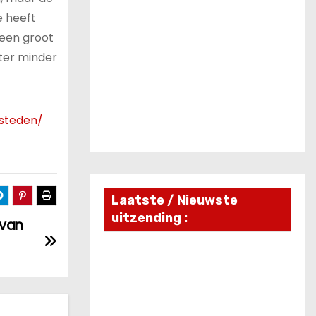
e heeft
 een groot
ter minder
esteden/
Laatste / Nieuwste
uitzending :
 van