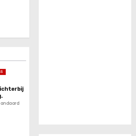
SS
ichterbij
.
tandaard