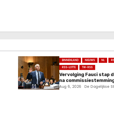
BINNENLAND
NIEUWS
NL
R
RSS-LOTTE
TW-RSS
Vervolging Fauci stap d
na commissiestemming
Aug 6, 2026
De Dagelijkse S
s