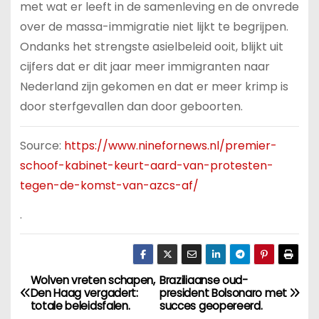
met wat er leeft in de samenleving en de onvrede
over de massa-immigratie niet lijkt te begrijpen.
Ondanks het strengste asielbeleid ooit, blijkt uit
cijfers dat er dit jaar meer immigranten naar
Nederland zijn gekomen en dat er meer krimp is
door sterfgevallen dan door geboorten.
Source:
https://www.ninefornews.nl/premier-
schoof-kabinet-keurt-aard-van-protesten-
tegen-de-komst-van-azcs-af/
.
Wolven vreten schapen,
Braziliaanse oud-
B
Den Haag vergadert:
president Bolsonaro met
totale beleidsfalen.
succes geopereerd.
e