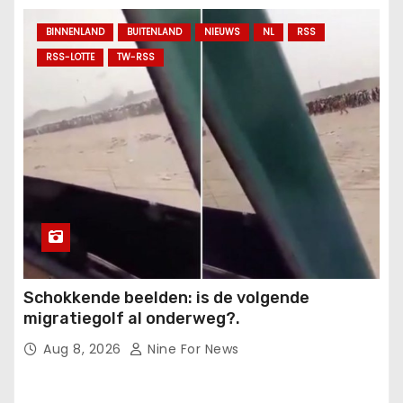
BINNENLAND
BUITENLAND
NIEUWS
NL
RSS
RSS-LOTTE
TW-RSS
Schokkende beelden: is de volgende
migratiegolf al onderweg?.
Aug 8, 2026
Nine For News