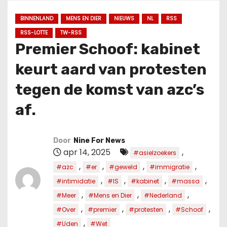
u
d
BINNENLAND
MENS EN DIER
NIEUWS
NL
RSS
RSS-LOTTE
TW-RSS
Premier Schoof: kabinet
keurt aard van protesten
tegen de komst van azc’s
af.
Door
Nine For News
apr 14, 2025
,
#asielzoekers
,
,
,
,
#azc
#er
#geweld
#immigratie
,
,
,
,
#intimidatie
#IS
#kabinet
#massa
,
,
,
#Meer
#Mens en Dier
#Nederland
,
,
,
,
#Over
#premier
#protesten
#Schoof
,
#Uden
#Wet