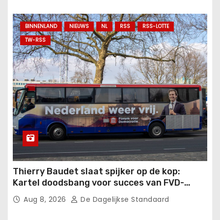
BINNENLAND
NIEUWS
NL
RSS
RSS-LOTTE
TW-RSS
Thierry Baudet slaat spijker op de kop:
Kartel doodsbang voor succes van FVD-
school.
Aug 8, 2026
De Dagelijkse Standaard