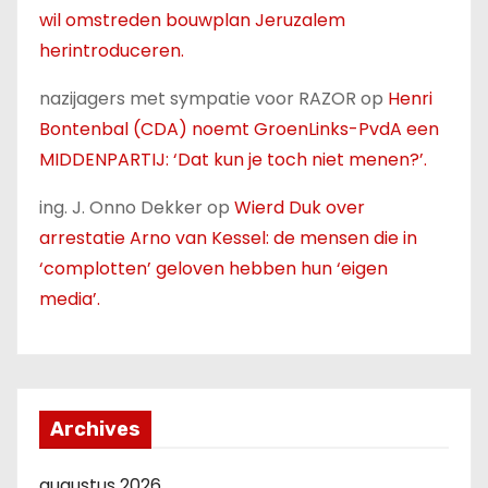
wil omstreden bouwplan Jeruzalem
herintroduceren.
nazijagers met sympatie voor RAZOR
op
Henri
Bontenbal (CDA) noemt GroenLinks-PvdA een
MIDDENPARTIJ: ‘Dat kun je toch niet menen?’.
ing. J. Onno Dekker
op
Wierd Duk over
arrestatie Arno van Kessel: de mensen die in
‘complotten’ geloven hebben hun ‘eigen
media’.
Archives
augustus 2026