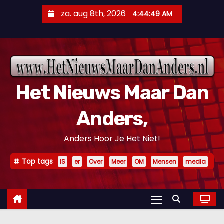
D
za. aug 8th, 2026
4:44:50 AM
o
o
r
g
a
Het Nieuws Maar Dan
a
n
Anders,
n
a
Anders Hoor Je Het Niet!
a
r
Top tags
IS
er
Over
Meer
OM
Mensen
media
i
n
h
o