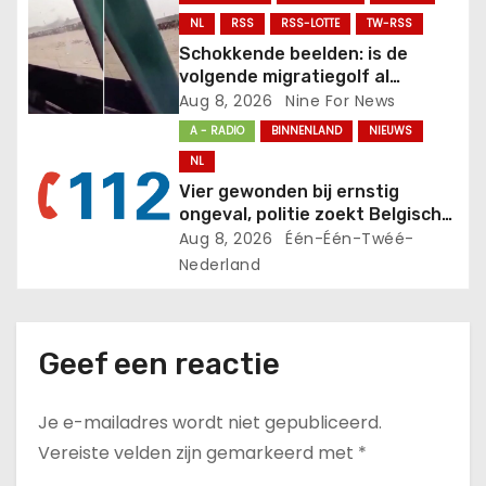
a
NL
RSS
RSS-LOTTE
TW-RSS
t
Schokkende beelden: is de
volgende migratiegolf al
i
onderweg?.
Aug 8, 2026
Nine For News
A - RADIO
BINNENLAND
NIEUWS
e
NL
Vier gewonden bij ernstig
ongeval, politie zoekt Belgische
brandweerman
Aug 8, 2026
Één-Één-Twéé-
Nederland
Geef een reactie
Je e-mailadres wordt niet gepubliceerd.
Vereiste velden zijn gemarkeerd met
*