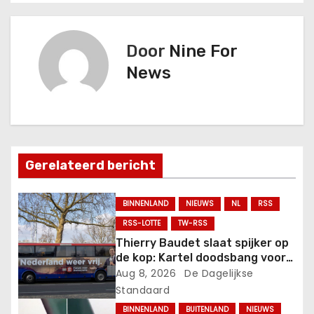
r
Door
Nine For
i
News
c
h
t
Gerelateerd bericht
n
a
BINNENLAND
NIEUWS
NL
RSS
RSS-LOTTE
TW-RSS
v
Thierry Baudet slaat spijker op
de kop: Kartel doodsbang voor
i
succes van FVD-school.
Aug 8, 2026
De Dagelijkse
g
Standaard
BINNENLAND
BUITENLAND
NIEUWS