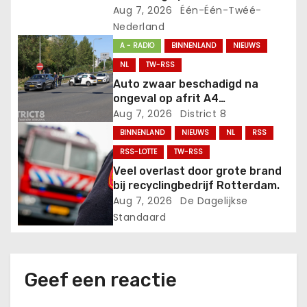
a
Aug 7, 2026
Één-Één-Twéé-
Nederland
t
A - RADIO
BINNENLAND
NIEUWS
i
NL
TW-RSS
Auto zwaar beschadigd na
e
ongeval op afrit A4
Plaspoelpolder Rijswijk
Aug 7, 2026
District 8
BINNENLAND
NIEUWS
NL
RSS
RSS-LOTTE
TW-RSS
Veel overlast door grote brand
bij recyclingbedrijf Rotterdam.
Aug 7, 2026
De Dagelijkse
Standaard
Geef een reactie