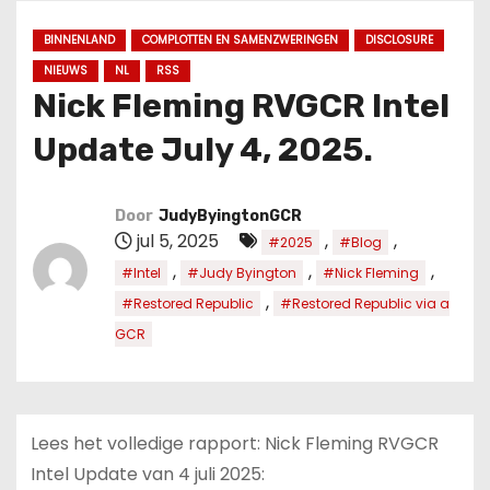
u
d
BINNENLAND
COMPLOTTEN EN SAMENZWERINGEN
DISCLOSURE
NIEUWS
NL
RSS
Nick Fleming RVGCR Intel
Update July 4, 2025.
Door
JudyByingtonGCR
jul 5, 2025
,
,
#2025
#Blog
,
,
,
#Intel
#Judy Byington
#Nick Fleming
,
#Restored Republic
#Restored Republic via a
GCR
Lees het volledige rapport: Nick Fleming RVGCR
Intel Update van 4 juli 2025: