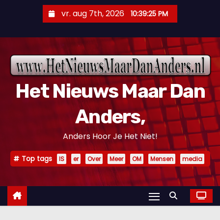
D
vr. aug 7th, 2026
10:39:26 PM
o
o
r
g
a
Het Nieuws Maar Dan
a
n
Anders,
n
a
Anders Hoor Je Het Niet!
a
r
Top tags
IS
er
Over
Meer
OM
Mensen
media
i
n
h
o