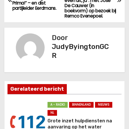
e
even uit, ja”: met José
Prima!” – en dist
De Cauwer (in
partijleider Eerdmans.
r
boekvorm) op bezoek bij
Remco Evenepoel.
i
c
Door
JudyByingtonGC
h
R
t
n
a
Gerelateerd bericht
v
A - RADIO
BINNENLAND
NIEUWS
i
NL
g
Grote inzet hulpdiensten na
aanvaring op het water