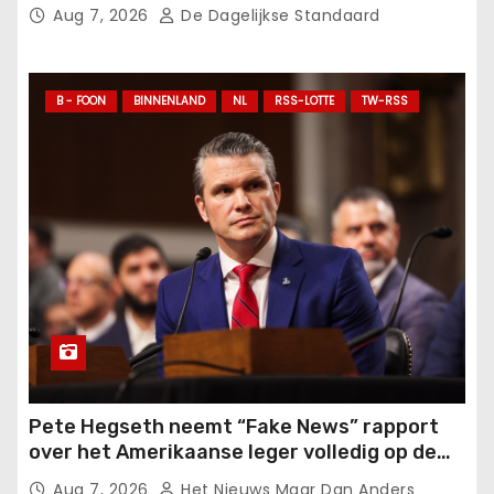
Aug 7, 2026
De Dagelijkse Standaard
B - FOON
BINNENLAND
NL
RSS-LOTTE
TW-RSS
Pete Hegseth neemt “Fake News” rapport
over het Amerikaanse leger volledig op de
korrel: “Schaam je!”
Aug 7, 2026
Het Nieuws Maar Dan Anders