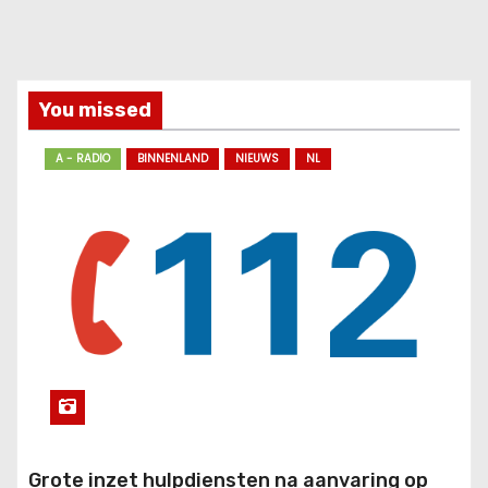
You missed
A - RADIO
BINNENLAND
NIEUWS
NL
Grote inzet hulpdiensten na aanvaring op