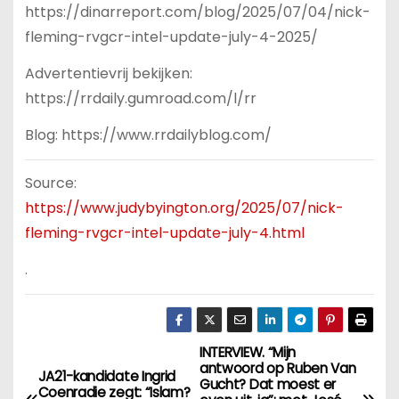
https://dinarreport.com/blog/2025/07/04/nick-
fleming-rvgcr-intel-update-july-4-2025/
Advertentievrij bekijken:
https://rrdaily.gumroad.com/l/rr
Blog: https://www.rrdailyblog.com/
Source:
https://www.judybyington.org/2025/07/nick-
fleming-rvgcr-intel-update-july-4.html
.
INTERVIEW. “Mijn
B
antwoord op Ruben Van
JA21-kandidate Ingrid
Gucht? Dat moest er
Coenradie zegt: “Islam?