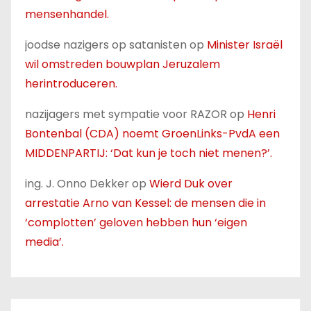
mensenhandel.
joodse nazigers op satanisten
op
Minister Israël
wil omstreden bouwplan Jeruzalem
herintroduceren.
nazijagers met sympatie voor RAZOR
op
Henri
Bontenbal (CDA) noemt GroenLinks-PvdA een
MIDDENPARTIJ: ‘Dat kun je toch niet menen?’.
ing. J. Onno Dekker
op
Wierd Duk over
arrestatie Arno van Kessel: de mensen die in
‘complotten’ geloven hebben hun ‘eigen
media’.