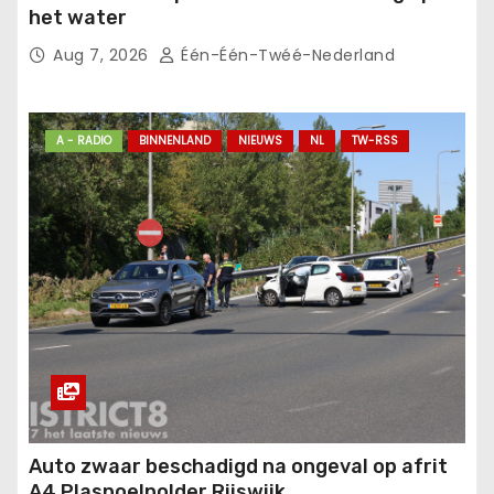
het water
Aug 7, 2026
Één-Één-Twéé-Nederland
A - RADIO
BINNENLAND
NIEUWS
NL
TW-RSS
Auto zwaar beschadigd na ongeval op afrit
A4 Plaspoelpolder Rijswijk