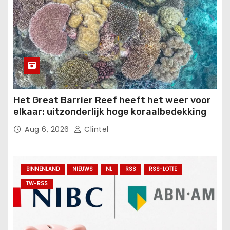
Het Great Barrier Reef heeft het weer voor
elkaar: uitzonderlijk hoge koraalbedekking
Aug 6, 2026
Clintel
BINNENLAND
NIEUWS
NL
RSS
RSS-LOTTE
TW-RSS