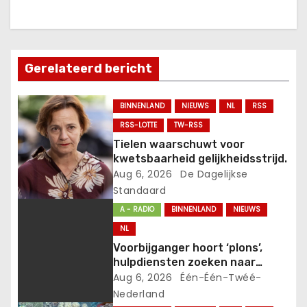
h
t
Gerelateerd bericht
n
a
BINNENLAND
NIEUWS
NL
RSS
RSS-LOTTE
TW-RSS
v
Tielen waarschuwt voor
kwetsbaarheid gelijkheidsstrijd.
i
Aug 6, 2026
De Dagelijkse
g
Standaard
A - RADIO
BINNENLAND
NIEUWS
a
NL
t
Voorbijganger hoort ‘plons’,
hulpdiensten zoeken naar
i
persoon
Aug 6, 2026
Één-Één-Twéé-
Nederland