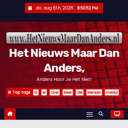
D
do. aug 6th, 2026
8:50:53 PM
o
o
r
g
a
Het Nieuws Maar Dan
a
n
Anders,
n
a
Anders Hoor Je Het Niet!
a
r
Top tags
IS
er
Over
Meer
OM
Mensen
media
i
n
h
o