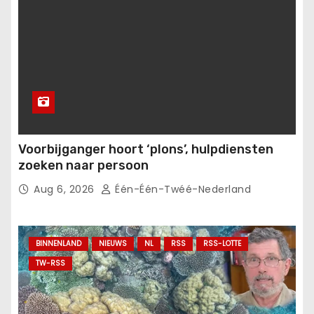
Voorbijganger hoort ‘plons’, hulpdiensten
zoeken naar persoon
Aug 6, 2026
Één-Één-Twéé-Nederland
BINNENLAND
NIEUWS
NL
RSS
RSS-LOTTE
TW-RSS