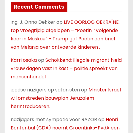
Recent Comments
ing. J. Onno Dekker
op
LIVE OORLOG OEKRAÏNE.
top vroegtijdig afgelopen – “Poetin: “Volgende
keer in Moskou” – Trump gaf Poetin een brief
van Melania over ontvoerde kinderen .
Karri osaka
op
Schokkend: illegale migrant hield
vrouw dagen vast in kast – politie spreekt van
mensenhandel.
joodse nazigers op satanisten
op
Minister Israël
wil omstreden bouwplan Jeruzalem
herintroduceren.
nazijagers met sympatie voor RAZOR
op
Henri
Bontenbal (CDA) noemt GroenLinks-PvdA een