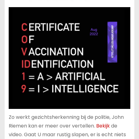
Zo werkt gezichtsherkenning bij de politie,
John
Riemen kan er meer over vertellen.
Bekijk
de
video.
Gaat U maar rustig slapen, er is echt niets