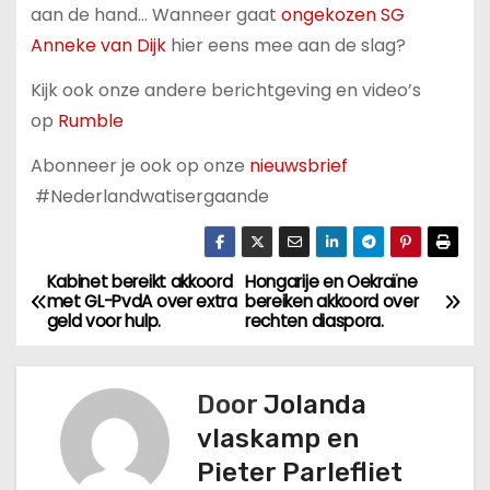
aan de hand… Wanneer gaat
ongekozen SG
Anneke van Dijk
hier eens mee aan de slag?
Kijk ook onze andere berichtgeving en video’s
op
Rumble
Abonneer je ook op onze
nieuwsbrief
#Nederlandwatisergaande
Kabinet bereikt akkoord
Hongarije en Oekraïne
B
met GL-PvdA over extra
bereiken akkoord over
geld voor hulp.
rechten diaspora.
e
r
Door
Jolanda
i
vlaskamp en
Pieter Parlefliet
c