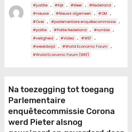
,
,
,
,
#justitie
#Kijk
#Meer
#Nederland
,
,
,
#nieuwe
#Nieuws algemeen
#OM
,
,
#Over
#parlementaire enquêtecommissie
,
,
,
#politie
#Politie Nederland
#rumble
,
,
,
#veiligheid
#Video
#WEF
,
,
#wereldwijd
#World Economic Forum
#World Economic Forum (WEF)
Na toezegging tot toegang
Parlementaire
enquêtecommissie Corona
werd Pieter alsnog