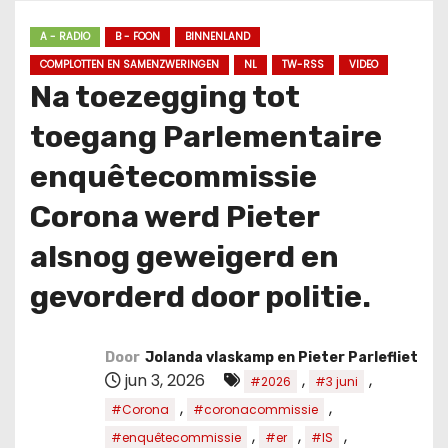
u
d
A - RADIO
B - FOON
BINNENLAND
COMPLOTTEN EN SAMENZWERINGEN
NL
TW-RSS
VIDEO
Na toezegging tot
toegang Parlementaire
enquêtecommissie
Corona werd Pieter
alsnog geweigerd en
gevorderd door politie.
Door
Jolanda vlaskamp en Pieter Parlefliet
jun 3, 2026
,
,
#2026
#3 juni
,
,
#Corona
#coronacommissie
,
,
,
#enquêtecommissie
#er
#IS