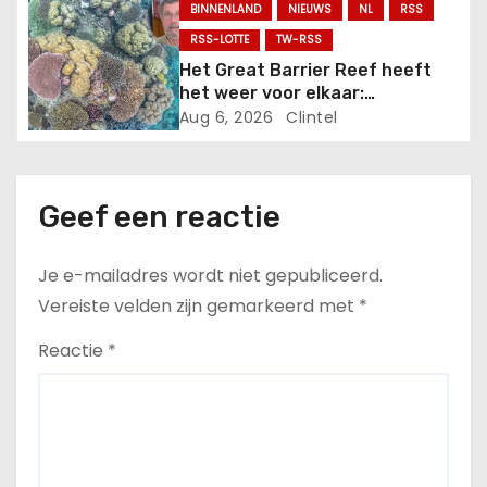
e
BINNENLAND
NIEUWS
NL
RSS
RSS-LOTTE
TW-RSS
Het Great Barrier Reef heeft
het weer voor elkaar:
uitzonderlijk hoge
Aug 6, 2026
Clintel
koraalbedekking
Geef een reactie
Je e-mailadres wordt niet gepubliceerd.
Vereiste velden zijn gemarkeerd met
*
Reactie
*