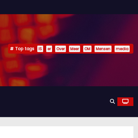
Top tags
IS
er
Over
Meer
OM
Mensen
media