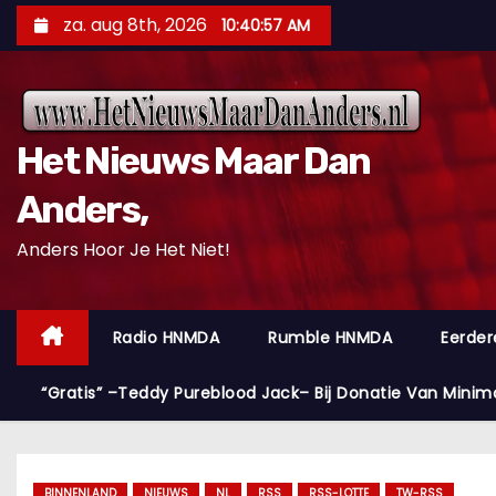
D
za. aug 8th, 2026
10:40:59 AM
o
o
r
g
Het Nieuws Maar Dan
a
a
Anders,
n
Anders Hoor Je Het Niet!
n
a
a
Radio HNMDA
Rumble HNMDA
Eerder
r
i
“Gratis” –Teddy Pureblood Jack– Bij Donatie Van Minim
n
h
o
BINNENLAND
NIEUWS
NL
RSS
RSS-LOTTE
TW-RSS