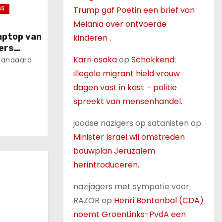
Trump gaf Poetin een brief van
SS
Melania over ontvoerde
aptop van
kinderen .
ers
Karri osaka
op
Schokkend:
ht te
tandaard
illegale migrant hield vrouw
dagen vast in kast – politie
spreekt van mensenhandel.
joodse nazigers op satanisten
op
Minister Israël wil omstreden
bouwplan Jeruzalem
herintroduceren.
nazijagers met sympatie voor
RAZOR
op
Henri Bontenbal (CDA)
noemt GroenLinks-PvdA een