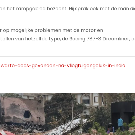
en het rampgebied bezocht. Hij sprak ook met de man die
er op mogelijke problemen met de motor en
ellen van hetzelfde type, de Boeing 787-8 Dreamliner, 
/zwarte-doos-gevonden-na-vliegtuigongeluk-in-india