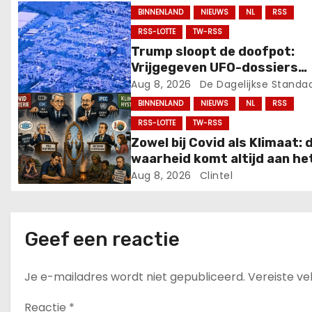
BINNENLAND
NIEUWS
NL
RSS
v
RSS-LOTTE
TW-RSS
i
Trump sloopt de doofpot:
Vrijgegeven UFO-dossiers
g
onthullen “dode ruimtewez
Aug 8, 2026
De Dagelijkse Standa
en mysterieuze verschijning
BINNENLAND
NIEUWS
NL
RSS
a
RSS-LOTTE
TW-RSS
t
Zowel bij Covid als Klimaat: 
waarheid komt altijd aan he
i
licht
Aug 8, 2026
Clintel
e
Geef een reactie
Je e-mailadres wordt niet gepubliceerd.
Vereiste v
Reactie
*