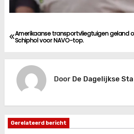
B
Amerikaanse transportvliegtuigen geland 
Schiphol voor NAVO-top.
e
r
i
Door
De Dagelijkse St
c
h
t
n
Gerelateerd bericht
a