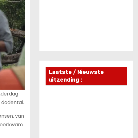
Laatste / Nieuwste
uitzending :
nderdag
 dodental.
ensen, van
 neerkwam