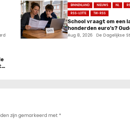
BINNENLAND
NIEUWS
NL
R
RSS-LOTTE
TW-RSS
School vraagt om een l
honderden euro’s? Oud
en”
hoeven die niet verplic
ard
Aug 8, 2026
De Dagelijkse S
en!.
betalen.
de
t
elden zijn gemarkeerd met
*