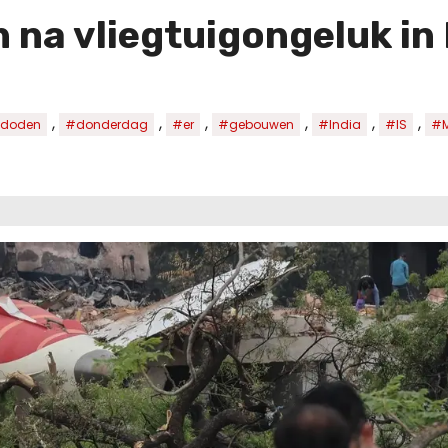
na vliegtuigongeluk in 
,
,
,
,
,
,
doden
#donderdag
#er
#gebouwen
#India
#IS
#M