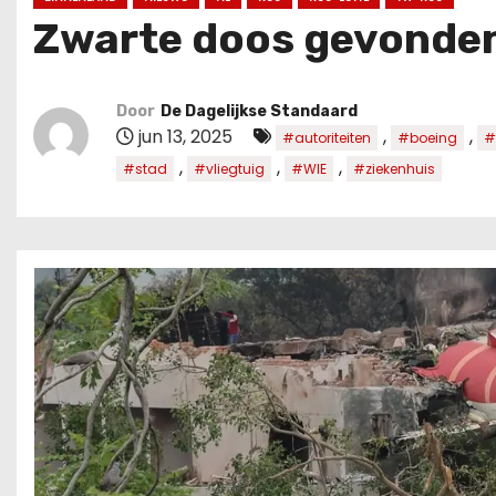
u
Zwarte doos gevonden 
d
Door
De Dagelijkse Standaard
jun 13, 2025
,
,
#autoriteiten
#boeing
#
,
,
,
#stad
#vliegtuig
#WIE
#ziekenhuis