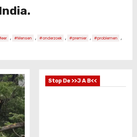
India.
,
,
,
,
,
eer
#Mensen
#onderzoek
#premier
#problemen
Stop De >>J A B<<