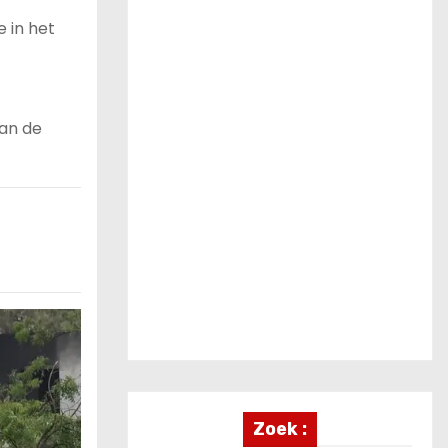
 in het
aan de
Zoek :