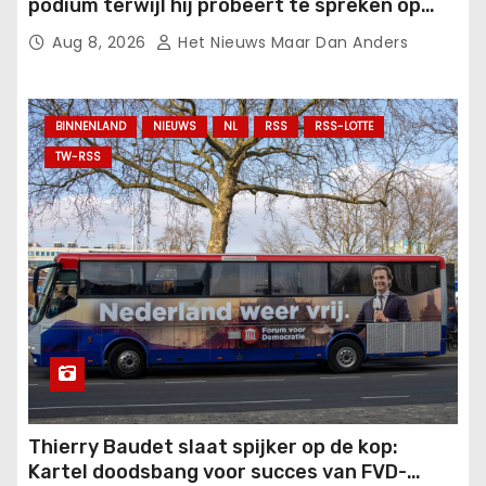
podium terwijl hij probeert te spreken op
een evenement van het New York Police
Aug 8, 2026
Het Nieuws Maar Dan Anders
Department.
BINNENLAND
NIEUWS
NL
RSS
RSS-LOTTE
TW-RSS
Thierry Baudet slaat spijker op de kop:
Kartel doodsbang voor succes van FVD-