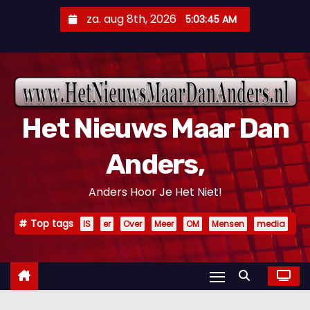
D
za. aug 8th, 2026
5:03:46 AM
o
o
r
g
a
Het Nieuws Maar Dan
a
n
Anders,
n
a
Anders Hoor Je Het Niet!
a
r
Top tags
IS
er
Over
Meer
OM
Mensen
media
i
n
h
o