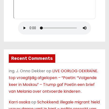
Recent Comments
ing. J. Onno Dekker
op
LIVE OORLOG OEKRAÏNE.
top vroegtijdig afgelopen – “Poetin: “Volgende
keer in Moskou” – Trump gaf Poetin een brief
van Melania over ontvoerde kinderen .
Karri osaka
op
Schokkend: illegale migrant hield
vrouw dagen vast in kast – politie spreekt van