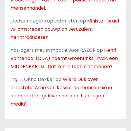
mensenhandel.
joodse nazigers op satanisten
op
Minister Israël
wil omstreden bouwplan Jeruzalem
herintroduceren.
nazijagers met sympatie voor RAZOR
op
Henri
Bontenbal (CDA) noemt GroenLinks-PvdA een
MIDDENPARTIJ: ‘Dat kun je toch niet menen?’.
ing. J. Onno Dekker
op
Wierd Duk over
arrestatie Arno van Kessel: de mensen die in
‘complotten’ geloven hebben hun ‘eigen
media’.