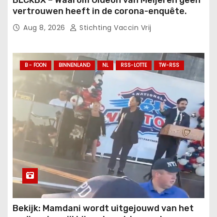
BLCKBX – Waarom Gideon van Meijeren geen
vertrouwen heeft in de corona-enquête.
Aug 8, 2026
Stichting Vaccin Vrij
B - FOON
BINNENLAND
NL
RSS-LOTTE
TW-RSS
Bekijk: Mamdani wordt uitgejouwd van het