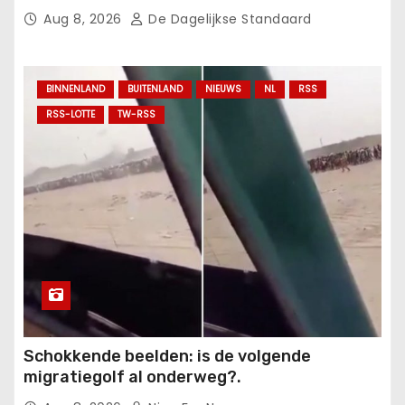
school.
Aug 8, 2026
De Dagelijkse Standaard
BINNENLAND
BUITENLAND
NIEUWS
NL
RSS
RSS-LOTTE
TW-RSS
Schokkende beelden: is de volgende
migratiegolf al onderweg?.