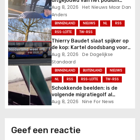
uitgejouwd van het podium
terwijl hij probeert te spreken
Aug 8, 2026
Het Nieuws Maar Dan
g
op een evenement van het New
Anders
York Police Department.
a
BINNENLAND
NIEUWS
NL
RSS
RSS-LOTTE
TW-RSS
t
Thierry Baudet slaat spijker op
i
de kop: Kartel doodsbang voor
succes van FVD-school.
Aug 8, 2026
De Dagelijkse
e
Standaard
BINNENLAND
BUITENLAND
NIEUWS
NL
RSS
RSS-LOTTE
TW-RSS
Schokkende beelden: is de
volgende migratiegolf al
onderweg?.
Aug 8, 2026
Nine For News
Geef een reactie