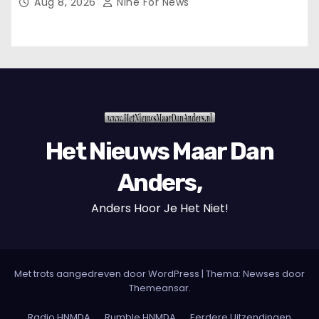
Aug 8, 2026
Nine For News
Het Nieuws Maar Dan
Anders,
Anders Hoor Je Het Niet!
Met trots aangedreven door WordPress
|
Thema: Newses door
Themeansar
.
Radio HNMDA
Rumble HNMDA
Eerdere Uitzendingen