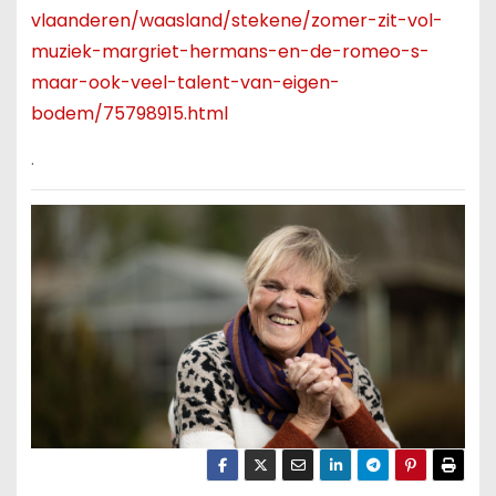
vlaanderen/waasland/stekene/zomer-zit-vol-
muziek-margriet-hermans-en-de-romeo-s-
maar-ook-veel-talent-van-eigen-
bodem/75798915.html
.