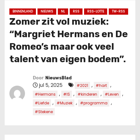
u
d
BINNENLAND
NIEUWS
NL
RSS
RSS-LOTTE
TW-RSS
Zomer zit vol muziek:
“Margriet Hermans en De
Romeo’s maar ook veel
talent van eigen bodem”.
Door
NieuwsBlad
jul 5, 2025
,
,
#2021
#hart
,
,
,
,
#Hermans
#IS
#kinderen
#Leven
,
,
,
#Liefde
#Muziek
#programma
#Stekene