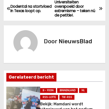
Universiteiten
B
Dodental na stortvloed
overspoeld door
in Texas loopt op.
extremisme – teken nú
e
de petitie!.
r
i
Door
NieuwsBlad
c
h
t
n
Gerelateerd bericht
a
B - FOON
BINNENLAND
NL
v
RSS-LOTTE
TW-RSS
Bekijk: Mamdani wordt
i