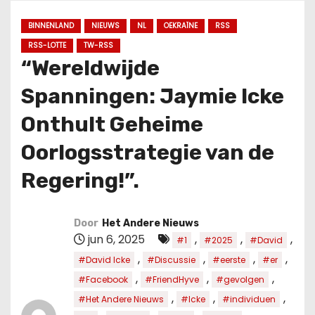
u
d
BINNENLAND
NIEUWS
NL
OEKRAÏNE
RSS
RSS-LOTTE
TW-RSS
“Wereldwijde
Spanningen: Jaymie Icke
Onthult Geheime
Oorlogsstrategie van de
Regering!”.
Door
Het Andere Nieuws
jun 6, 2025
,
,
,
#1
#2025
#David
,
,
,
,
#David Icke
#Discussie
#eerste
#er
,
,
,
#Facebook
#FriendHyve
#gevolgen
,
,
,
#Het Andere Nieuws
#Icke
#individuen