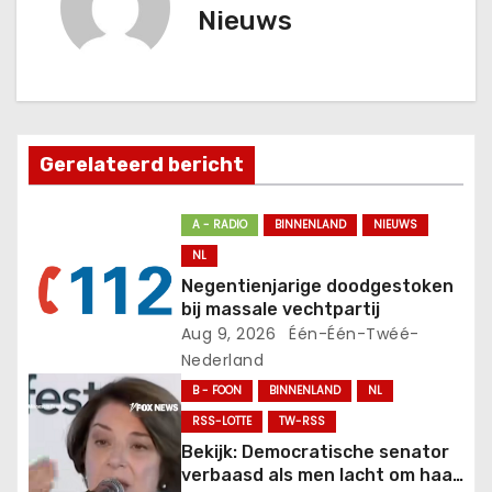
c
Nieuws
h
t
n
Gerelateerd bericht
a
v
A - RADIO
BINNENLAND
NIEUWS
NL
i
Negentienjarige doodgestoken
bij massale vechtpartij
g
Aug 9, 2026
Één-Één-Twéé-
Nederland
a
B - FOON
BINNENLAND
NL
t
RSS-LOTTE
TW-RSS
Bekijk: Democratische senator
i
verbaasd als men lacht om haar