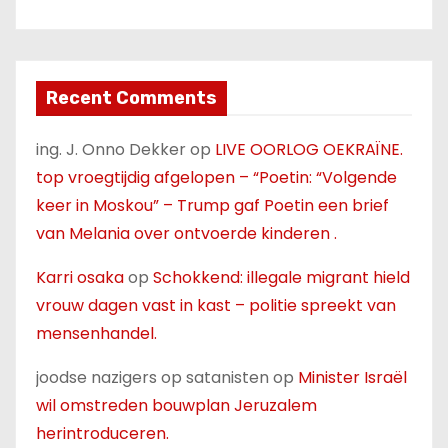
Recent Comments
ing. J. Onno Dekker
op
LIVE OORLOG OEKRAÏNE.
top vroegtijdig afgelopen – “Poetin: “Volgende
keer in Moskou” – Trump gaf Poetin een brief
van Melania over ontvoerde kinderen .
Karri osaka
op
Schokkend: illegale migrant hield
vrouw dagen vast in kast – politie spreekt van
mensenhandel.
joodse nazigers op satanisten
op
Minister Israël
wil omstreden bouwplan Jeruzalem
herintroduceren.