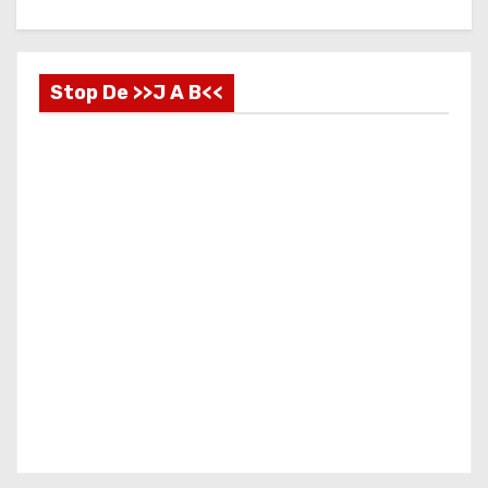
Stop De >>J A B<<