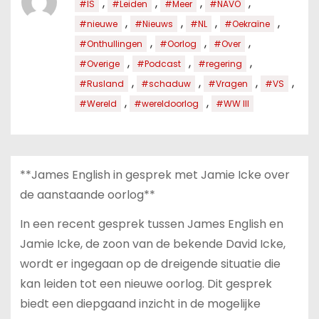
,
,
,
,
#IS
#Leiden
#Meer
#NAVO
,
,
,
,
#nieuwe
#Nieuws
#NL
#Oekraïne
,
,
,
#Onthullingen
#Oorlog
#Over
,
,
,
#Overige
#Podcast
#regering
,
,
,
,
#Rusland
#schaduw
#Vragen
#VS
,
,
#Wereld
#wereldoorlog
#WW III
**James English in gesprek met Jamie Icke over
de aanstaande oorlog**
In een recent gesprek tussen James English en
Jamie Icke, de zoon van de bekende David Icke,
wordt er ingegaan op de dreigende situatie die
kan leiden tot een nieuwe oorlog. Dit gesprek
biedt een diepgaand inzicht in de mogelijke