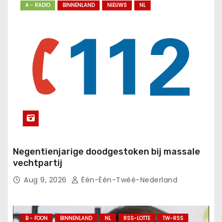
A - RADIO
BINNENLAND
NIEUWS
NL
Negentienjarige doodgestoken bij massale
vechtpartij
Aug 9, 2026
Één-Één-Twéé-Nederland
B - FOON
BINNENLAND
NL
RSS-LOTTE
TW-RSS