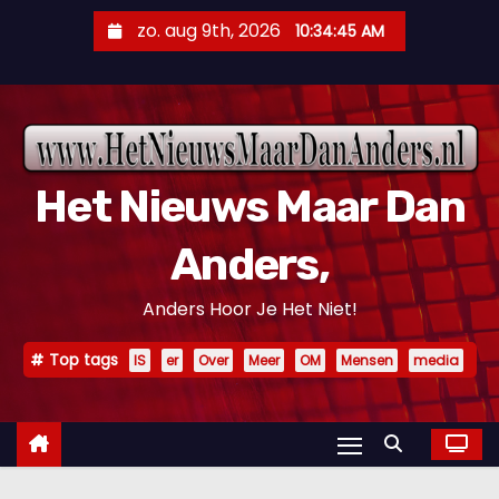
D
zo. aug 9th, 2026
10:34:46 AM
o
o
r
g
a
Het Nieuws Maar Dan
a
n
Anders,
n
a
Anders Hoor Je Het Niet!
a
r
Top tags
IS
er
Over
Meer
OM
Mensen
media
i
n
h
o