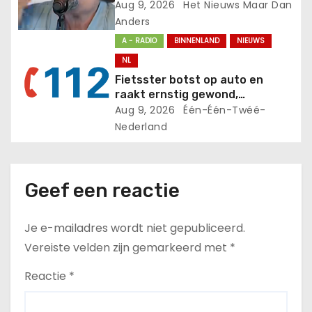
beweringen over pro-
Aug 9, 2026
Het Nieuws Maar Dan
e
grensbeveiliging
Anders
A - RADIO
BINNENLAND
NIEUWS
NL
Fietsster botst op auto en
raakt ernstig gewond,
traumahelikopter landt
Aug 9, 2026
Één-Één-Twéé-
Nederland
Geef een reactie
Je e-mailadres wordt niet gepubliceerd.
Vereiste velden zijn gemarkeerd met
*
Reactie
*