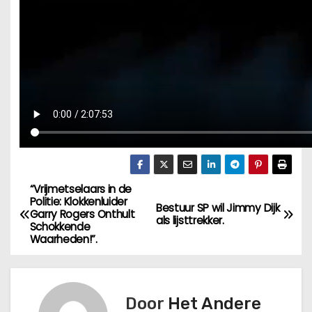
“Vrijmetselaars in de
B
Politie: Klokkenluider
Bestuur SP wil Jimmy Dijk
Garry Rogers Onthult
e
als lijsttrekker.
Schokkende
Waarheden!”.
r
i
Door
Het Andere