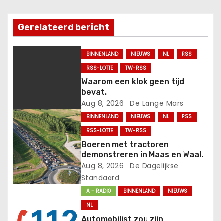
a
Gerelateerd bericht
v
BINNENLAND
NIEUWS
NL
RSS
i
RSS-LOTTE
TW-RSS
g
Waarom een klok geen tijd
bevat.
a
Aug 8, 2026
De Lange Mars
BINNENLAND
NIEUWS
NL
RSS
t
RSS-LOTTE
TW-RSS
i
Boeren met tractoren
demonstreren in Maas en Waal.
e
Aug 8, 2026
De Dagelijkse
Standaard
A - RADIO
BINNENLAND
NIEUWS
NL
Automobilist zou zijn