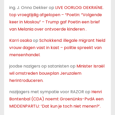
ing. J. Onno Dekker
op
LIVE OORLOG OEKRAÏNE.
top vroegtijdig afgelopen – “Poetin: “Volgende
keer in Moskou” – Trump gaf Poetin een brief
van Melania over ontvoerde kinderen .
Karri osaka
op
Schokkend: illegale migrant hield
vrouw dagen vast in kast – politie spreekt van
mensenhandel.
joodse nazigers op satanisten
op
Minister Israël
wil omstreden bouwplan Jeruzalem
herintroduceren.
nazijagers met sympatie voor RAZOR
op
Henri
Bontenbal (CDA) noemt GroenLinks-PvdA een
MIDDENPARTIJ: ‘Dat kun je toch niet menen?’.