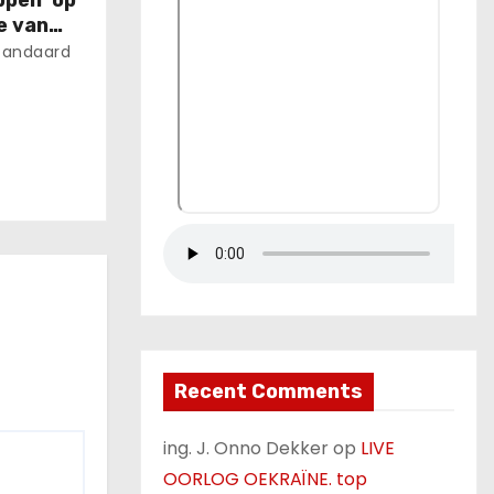
ppen’ op
e van
tandaard
Recent Comments
ing. J. Onno Dekker
op
LIVE
OORLOG OEKRAÏNE. top