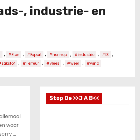
ads-, industrie- en
,
,
,
,
,
,
r
#Eten
#Export
#hennep
#industrie
#IS
,
,
,
,
stikstof
#Terreur
#vlees
#weer
#wind
Stop De >>J A B<<
 allemaal
len waar
 sorry …