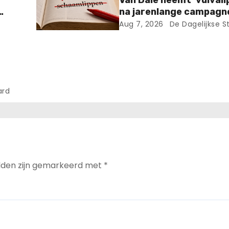
Van Dale neemt ‘vulvali
na jarenlange campagn
Dolle Mina.
Aug 7, 2026
De Dagelijkse S
 van
ard
elden zijn gemarkeerd met
*