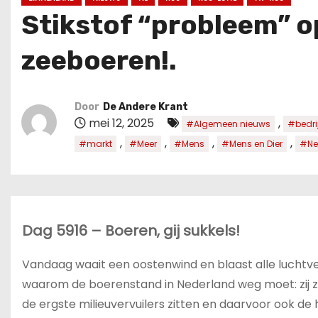
u
Stikstof “probleem” op
d
zeeboeren!.
Door
De Andere Krant
mei 12, 2025
,
#Algemeen nieuws
#bedrij
,
,
,
,
#markt
#Meer
#Mens
#Mens en Dier
#Ne
Dag 5916 – Boeren, gij sukkels!
Vandaag waait een oostenwind en blaast alle luchtve
waarom de boerenstand in Nederland weg moet: zij z
de ergste milieuvervuilers zitten en daarvoor ook d