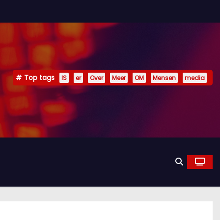
Top tags
IS
er
Over
Meer
OM
Mensen
media