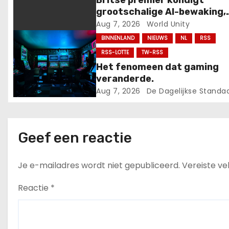
i
Britse premier kondigt
grootschalige AI-bewaking,
g
‘gedragsbevelen’ en
Aug 7, 2026
World Unity
politietaakgroep aan na golf
BINNENLAND
NIEUWS
NL
RSS
a
protesten, onrust en rellen.
RSS-LOTTE
TW-RSS
t
Het fenomeen dat gaming
veranderde.
i
Aug 7, 2026
De Dagelijkse Standa
e
Geef een reactie
Je e-mailadres wordt niet gepubliceerd.
Vereiste v
Reactie
*