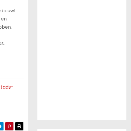
erbouwt
e en
bben.
s.
stads-