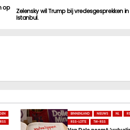
n op
Zelensky wil Trump bij vredesgesprekken in
Istanbul.
GEN
BINNENLAND
NIEUWS
NL
R
RSS
RSS-LOTTE
TW-RSS