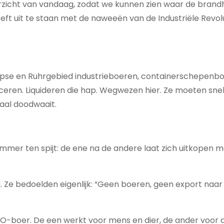
verzicht van vandaag, zodat we kunnen zien waar de bran
eeft uit te staan met de naweeën van de Industriële Revolu
se en Ruhrgebied industrieboeren, containerschepenb
aceren. Liquideren die hap. Wegwezen hier. Ze moeten sne
maal doodwaait.
mmer ten spijt: de ene na de andere laat zich uitkopen m
. Ze bedoelden eigenlijk: “Geen boeren, geen export naar
BO-boer. De een werkt voor mens en dier, de ander voor 