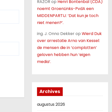
RAZOR
op
Henri Bontenbal (CDA)
noemt GroenLinks-PvdA een
MIDDENPARTIJ: ‘Dat kun je toch
niet menen?’.
ing. J. Onno Dekker
op
Wierd Duk
over arrestatie Arno van Kessel:
de mensen die in ‘complotten’
geloven hebben hun ‘eigen
media’.
Archives
augustus 2026