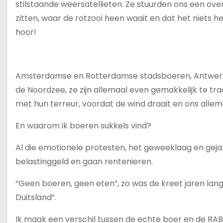
stilstaande weersatellieten. Ze stuurden ons een o
zitten, waar de rotzooi heen waait en dat het niets h
hoor!
Amsterdamse en Rotterdamse stadsboeren, Antwerp
de Noordzee, ze zijn allemaal even gemakkelijk te tr
met hun terreur, voordat de wind draait en ons alle
En waarom ik boeren sukkels vind?
Al die emotionele protesten, het geweeklaag en geja
belastinggeld en gaan rentenieren.
“Geen boeren, geen eten”, zo was de kreet jaren lang
Duitsland”.
Ik maak een verschil tussen de echte boer en de RA