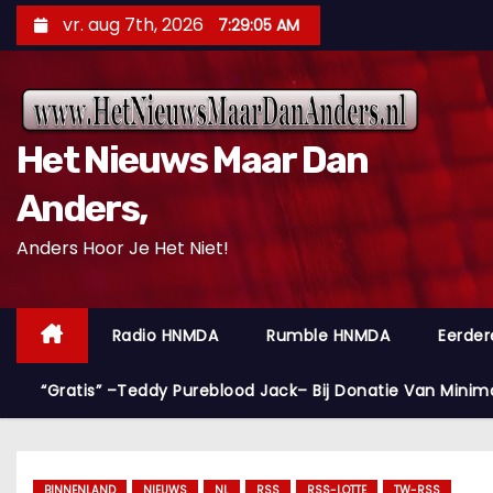
D
vr. aug 7th, 2026
7:29:06 AM
o
o
r
g
Het Nieuws Maar Dan
a
a
Anders,
n
Anders Hoor Je Het Niet!
n
a
a
Radio HNMDA
Rumble HNMDA
Eerder
r
i
“Gratis” –Teddy Pureblood Jack– Bij Donatie Van Minim
n
h
o
BINNENLAND
NIEUWS
NL
RSS
RSS-LOTTE
TW-RSS