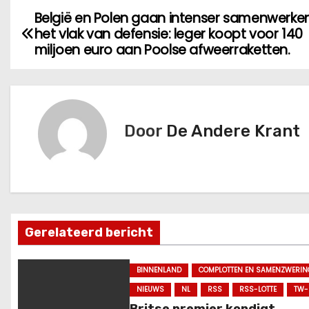
België en Polen gaan intenser samenwerke
B
het vlak van defensie: leger koopt voor 140
e
miljoen euro aan Poolse afweerraketten.
r
i
Door
De Andere Krant
c
h
t
n
Gerelateerd bericht
a
BINNENLAND
COMPLOTTEN EN SAMENZWERIN
v
NIEUWS
NL
RSS
RSS-LOTTE
TW-