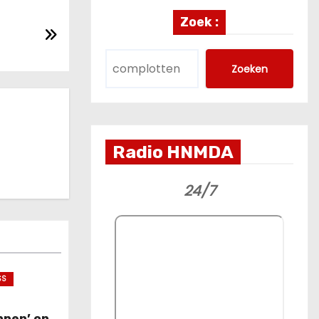
Zoek :
Zoeken
Radio HNMDA
24/7
SS