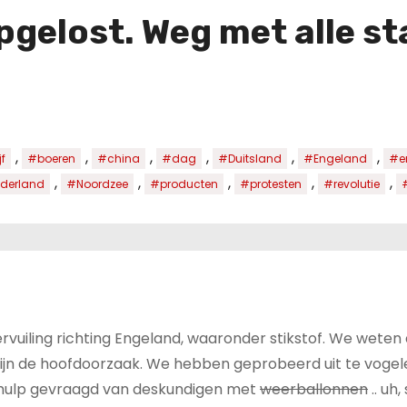
gelost. Weg met alle st
,
,
,
,
,
,
f
#boeren
#china
#dag
#Duitsland
#Engeland
#e
,
,
,
,
,
derland
#Noordzee
#producten
#protesten
#revolutie
#
rvuiling richting Engeland, waaronder stikstof. We weten
ijn de hoofdoorzaak. We hebben geprobeerd uit te voge
e hulp gevraagd van deskundigen met
weerballonnen
.. uh,