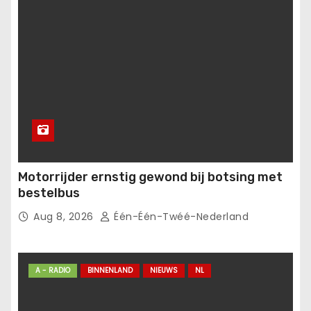
Motorrijder ernstig gewond bij botsing met
bestelbus
Aug 8, 2026
Één-Één-Twéé-Nederland
A - RADIO
BINNENLAND
NIEUWS
NL