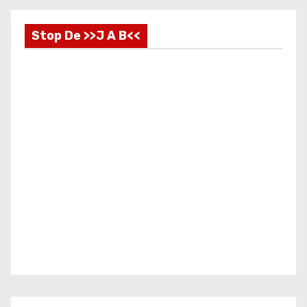
Stop De >>J A B<<