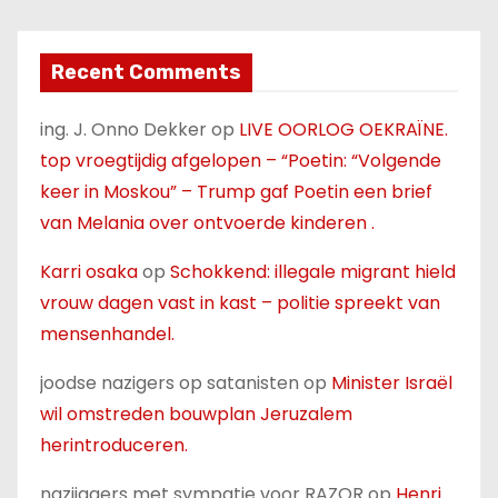
Recent Comments
ing. J. Onno Dekker
op
LIVE OORLOG OEKRAÏNE.
top vroegtijdig afgelopen – “Poetin: “Volgende
keer in Moskou” – Trump gaf Poetin een brief
van Melania over ontvoerde kinderen .
Karri osaka
op
Schokkend: illegale migrant hield
vrouw dagen vast in kast – politie spreekt van
mensenhandel.
joodse nazigers op satanisten
op
Minister Israël
wil omstreden bouwplan Jeruzalem
herintroduceren.
nazijagers met sympatie voor RAZOR
op
Henri