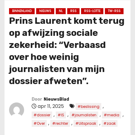
u
d
BINNENLAND
NIEUWS
NL
RSS
RSS-LOTTE
TW-RSS
Prins Laurent komt terug
op afwijzing sociale
zekerheid: “Verbaasd
over hoe weinig
journalisten van mijn
dossier afweten”.
Door
NieuwsBlad
apr 11, 2025
,
#beslissing
,
,
,
,
#dossier
#IS
#journalisten
#media
,
,
,
#Over
#rechter
#Uitspraak
#zaak