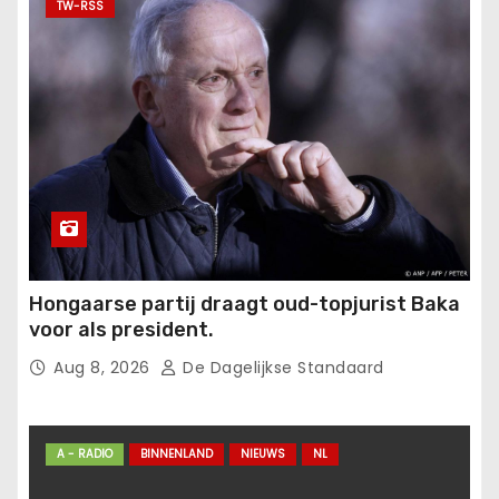
TW-RSS
Hongaarse partij draagt oud-topjurist Baka
voor als president.
Aug 8, 2026
De Dagelijkse Standaard
A - RADIO
BINNENLAND
NIEUWS
NL