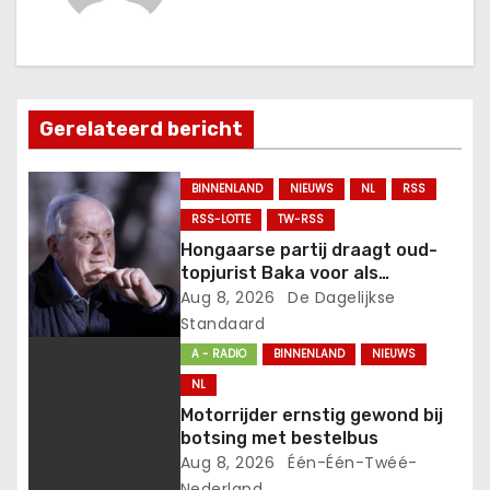
t
n
a
Gerelateerd bericht
v
BINNENLAND
NIEUWS
NL
RSS
i
RSS-LOTTE
TW-RSS
Hongaarse partij draagt oud-
g
topjurist Baka voor als
president.
Aug 8, 2026
De Dagelijkse
a
Standaard
t
A - RADIO
BINNENLAND
NIEUWS
NL
i
Motorrijder ernstig gewond bij
botsing met bestelbus
e
Aug 8, 2026
Één-Één-Twéé-
Nederland