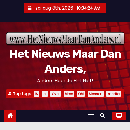
D
za. aug 8th, 2026
10:34:25 AM
o
o
r
g
a
Het Nieuws Maar Dan
a
n
Anders,
n
a
Anders Hoor Je Het Niet!
a
r
Top tags
IS
er
Over
Meer
OM
Mensen
media
i
n
h
o