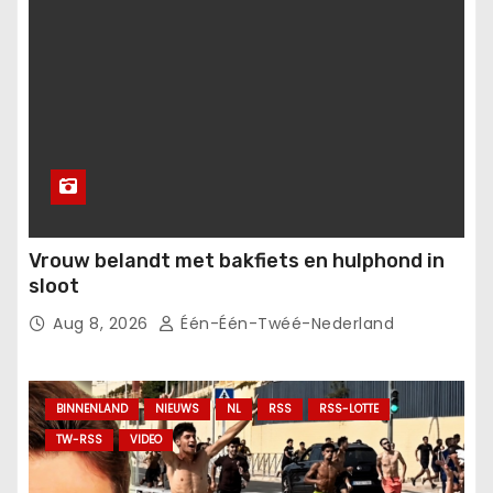
Vrouw belandt met bakfiets en hulphond in
sloot
Aug 8, 2026
Één-Één-Twéé-Nederland
BINNENLAND
NIEUWS
NL
RSS
RSS-LOTTE
TW-RSS
VIDEO