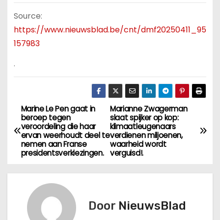
Source:
https://www.nieuwsblad.be/cnt/dmf20250411_95
157983
.
Marine Le Pen gaat in
Marianne Zwagerman
B
beroep tegen
slaat spijker op kop:
veroordeling die haar
klimaatleugenaars
e
ervan weerhoudt deel te
verdienen miljoenen,
nemen aan Franse
waarheid wordt
r
presidentsverkiezingen.
verguisd!.
i
c
Door
NieuwsBlad
h