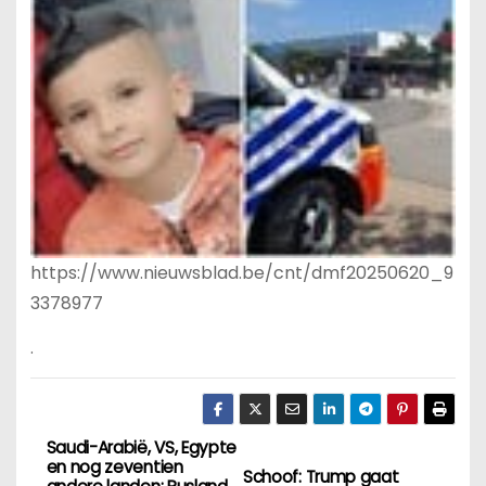
https://www.nieuwsblad.be/cnt/dmf20250620_9
3378977
.
Saudi-Arabië, VS, Egypte
B
en nog zeventien
Schoof: Trump gaat