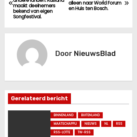
andere landen: Rusland
e
alleen naar World Forum
maakt deelnemers
en Huis ten Bosch.
bekend van eigen
r
Songfestival.
i
c
Door
NieuwsBlad
h
t
n
a
Gerelateerd bericht
v
BINNENLAND
BUITENLAND
i
MAATSCHAPPIJ
NIEUWS
NL
RSS
g
RSS-LOTTE
TW-RSS