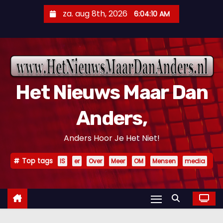
D
za. aug 8th, 2026
6:04:11 AM
o
o
r
g
a
Het Nieuws Maar Dan
a
n
Anders,
n
a
Anders Hoor Je Het Niet!
a
r
Top tags
IS
er
Over
Meer
OM
Mensen
media
i
n
h
o