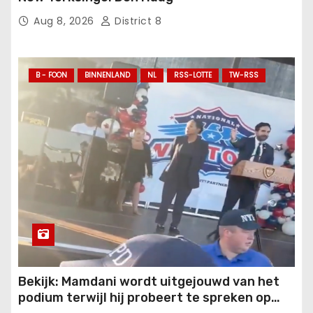
Aug 8, 2026
District 8
B - FOON
BINNENLAND
NL
RSS-LOTTE
TW-RSS
Bekijk: Mamdani wordt uitgejouwd van het
podium terwijl hij probeert te spreken op