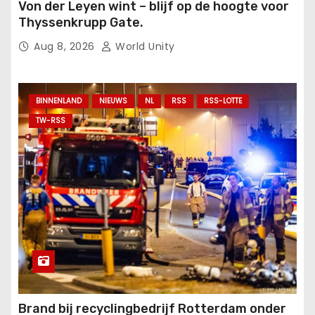
Von der Leyen wint – blijf op de hoogte voor
Thyssenkrupp Gate.
Aug 8, 2026
World Unity
BINNENLAND
NIEUWS
NL
RSS
RSS-LOTTE
TW-RSS
Brand bij recyclingbedrijf Rotterdam onder