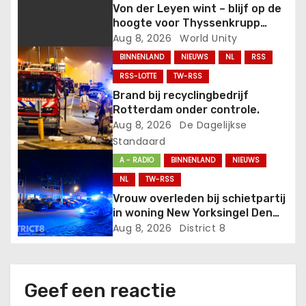
Von der Leyen wint – blijf op de
a
hoogte voor Thyssenkrupp
Gate.
Aug 8, 2026
World Unity
t
BINNENLAND
NIEUWS
NL
RSS
i
RSS-LOTTE
TW-RSS
Brand bij recyclingbedrijf
e
Rotterdam onder controle.
Aug 8, 2026
De Dagelijkse
Standaard
A - RADIO
BINNENLAND
NIEUWS
NL
TW-RSS
Vrouw overleden bij schietpartij
in woning New Yorksingel Den
Haag
Aug 8, 2026
District 8
Geef een reactie