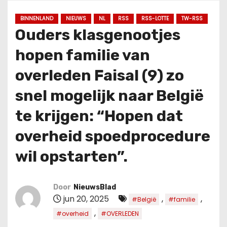
u
d
BINNENLAND
NIEUWS
NL
RSS
RSS-LOTTE
TW-RSS
Ouders klasgenootjes
hopen familie van
overleden Faisal (9) zo
snel mogelijk naar België
te krijgen: “Hopen dat
overheid spoedprocedure
wil opstarten”.
Door
NieuwsBlad
jun 20, 2025
,
,
#België
#familie
,
#overheid
#OVERLEDEN