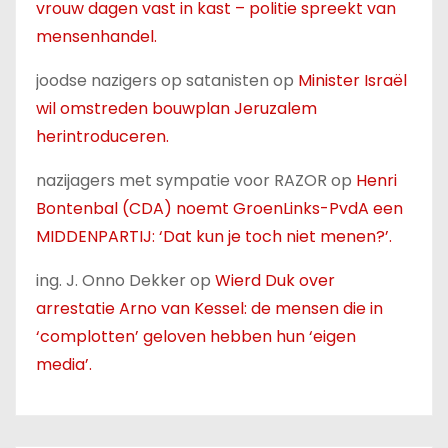
vrouw dagen vast in kast – politie spreekt van
mensenhandel.
joodse nazigers op satanisten
op
Minister Israël
wil omstreden bouwplan Jeruzalem
herintroduceren.
nazijagers met sympatie voor RAZOR
op
Henri
Bontenbal (CDA) noemt GroenLinks-PvdA een
MIDDENPARTIJ: ‘Dat kun je toch niet menen?’.
ing. J. Onno Dekker
op
Wierd Duk over
arrestatie Arno van Kessel: de mensen die in
‘complotten’ geloven hebben hun ‘eigen
media’.