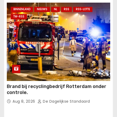
BINNENLAND
NIEUWS
NL
RSS
RSS-LOTTE
TW-RSS
Brand bij recyclingbedrijf Rotterdam onder
controle.
Aug 8, 2026
De Dagelijkse Standaard