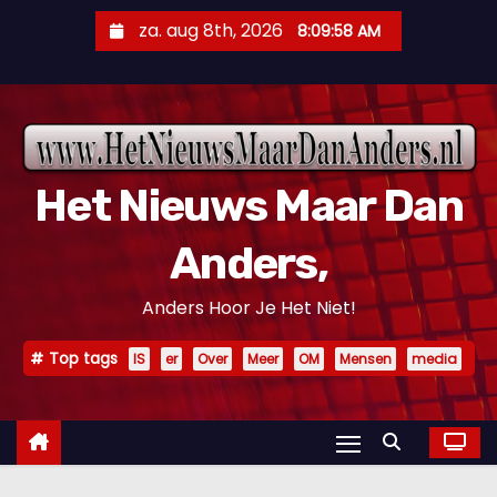
D
za. aug 8th, 2026
8:09:59 AM
o
o
r
g
a
Het Nieuws Maar Dan
a
n
Anders,
n
a
Anders Hoor Je Het Niet!
a
r
Top tags
IS
er
Over
Meer
OM
Mensen
media
i
n
h
o