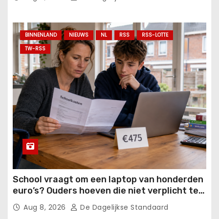
BINNENLAND
NIEUWS
NL
RSS
RSS-LOTTE
TW-RSS
School vraagt om een laptop van honderden
euro’s? Ouders hoeven die niet verplicht te
betalen.
Aug 8, 2026
De Dagelijkse Standaard