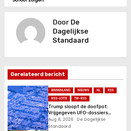
e
r
Door
De
i
Dagelijkse
Standaard
c
h
t
Gerelateerd bericht
n
a
BINNENLAND
NIEUWS
NL
RSS
RSS-LOTTE
TW-RSS
v
Trump sloopt de doofpot:
Vrijgegeven UFO-dossiers
i
onthullen “dode ruimtewezen”
Aug 8, 2026
De Dagelijkse
en mysterieuze verschijningen!.
g
Standaard