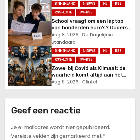
BINNENLAND
NIEUWS
NL
RSS
a
RSS-LOTTE
TW-RSS
t
School vraagt om een laptop
van honderden euro’s? Ouders
i
hoeven die niet verplicht te
Aug 8, 2026
De Dagelijkse
betalen.
Standaard
e
BINNENLAND
NIEUWS
NL
RSS
RSS-LOTTE
TW-RSS
Zowel bij Covid als Klimaat: de
waarheid komt altijd aan het
licht
Aug 8, 2026
Clintel
Geef een reactie
Je e-mailadres wordt niet gepubliceerd.
Vereiste velden zijn gemarkeerd met
*