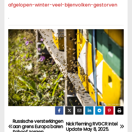
afgelopen-winter-veel-bijenvolken-gestorven
.
Russische versterkingen
B
Nick Fleming RVGCR Intel
aan grens Europa baren
Update May 8, 2025.
Schoof zorgen.