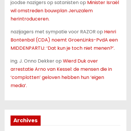
joodse nazigers op satanisten
op
Minister Israël
wil omstreden bouwplan Jeruzalem
herintroduceren.
nazijagers met sympatie voor RAZOR
op
Henri
Bontenbal (CDA) noemt GroenLinks-PvdA een
MIDDENPARTIJ: ‘Dat kun je toch niet menen?’.
ing. J. Onno Dekker
op
Wierd Duk over
arrestatie Arno van Kessel: de mensen die in
‘complotten’ geloven hebben hun ‘eigen
media’.
Archives