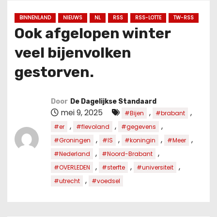
u
d
BINNENLAND
NIEUWS
NL
RSS
RSS-LOTTE
TW-RSS
Ook afgelopen winter
veel bijenvolken
gestorven.
Door
De Dagelijkse Standaard
mei 9, 2025
,
,
#Bijen
#brabant
,
,
,
#er
#flevoland
#gegevens
,
,
,
,
#Groningen
#IS
#koningin
#Meer
,
,
#Nederland
#Noord-Brabant
,
,
,
#OVERLEDEN
#sterfte
#universiteit
,
#utrecht
#voedsel