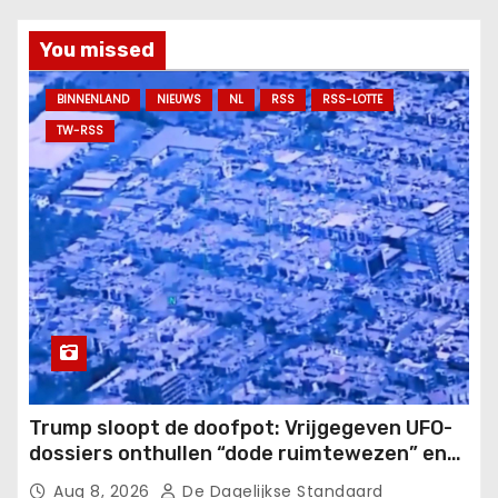
You missed
BINNENLAND
NIEUWS
NL
RSS
RSS-LOTTE
TW-RSS
Trump sloopt de doofpot: Vrijgegeven UFO-
dossiers onthullen “dode ruimtewezen” en
mysterieuze verschijningen!.
Aug 8, 2026
De Dagelijkse Standaard