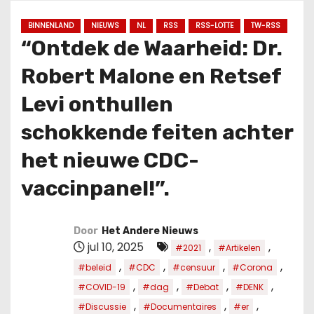
u
d
BINNENLAND
NIEUWS
NL
RSS
RSS-LOTTE
TW-RSS
“Ontdek de Waarheid: Dr.
Robert Malone en Retsef
Levi onthullen
schokkende feiten achter
het nieuwe CDC-
vaccinpanel!”.
Door
Het Andere Nieuws
jul 10, 2025
,
,
#2021
#Artikelen
,
,
,
,
#beleid
#CDC
#censuur
#Corona
,
,
,
,
#COVID-19
#dag
#Debat
#DENK
,
,
,
#Discussie
#Documentaires
#er