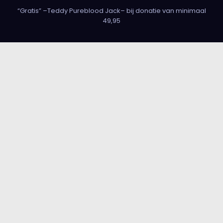
“Gratis” –Teddy Pureblood Jack– bij donatie van minimaal
49,95