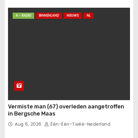
A - RADIO
BINNENLAND
NIEUWS
NL
Vermiste man (67) overleden aangetroffen
in Bergsche Maas
Aug 6, 2026
Één-Één-Twéé-Nederland