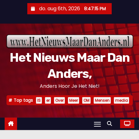
D
do. aug 6th, 2026
8:47:16 PM
o
o
r
g
a
Het Nieuws Maar Dan
a
n
Anders,
n
a
Anders Hoor Je Het Niet!
a
r
Top tags
IS
er
Over
Meer
OM
Mensen
media
i
n
h
o