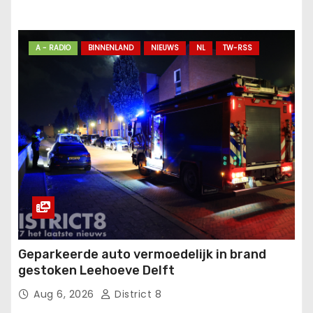
A - RADIO
BINNENLAND
NIEUWS
NL
TW-RSS
Geparkeerde auto vermoedelijk in brand
gestoken Leehoeve Delft
Aug 6, 2026
District 8