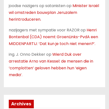
joodse nazigers op satanisten
op
Minister Israël
wil omstreden bouwplan Jeruzalem
herintroduceren.
nazijagers met sympatie voor RAZOR
op
Henri
Bontenbal (CDA) noemt GroenLinks-PvdA een
MIDDENPARTIJ: ‘Dat kun je toch niet menen?’.
ing. J. Onno Dekker
op
Wierd Duk over
arrestatie Arno van Kessel: de mensen die in
‘complotten’ geloven hebben hun ‘eigen
media’.
Archives