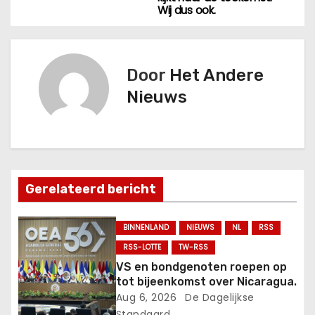
r
Wij dus ook.
i
c
Door
Het Andere
Nieuws
h
t
n
a
Gerelateerd bericht
v
BINNENLAND
NIEUWS
NL
RSS
i
RSS-LOTTE
TW-RSS
VS en bondgenoten roepen op
g
tot bijeenkomst over Nicaragua.
Aug 6, 2026
De Dagelijkse
a
Standaard