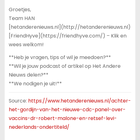
Groetjes,
Team HAN
[hetanderenieuws.nl](http://hetanderenieuws.nl)
[FriendHyve](https://friendhyve.com/) – Klik en
wees welkom!
**Heb je vragen, tips of wil je meedoen?**
**Wil je jouw podcast of artikel op Het Andere
Nieuws delen?**
**We nodigen je uit!**
Source:
https://www.hetanderenieuws.nl/achter-
het-gordijn-van-het-nieuwe-cdc-panel-over-
vaccins-dr-robert-malone-en-retsef-levi-
nederlands-ondertiteld/
.