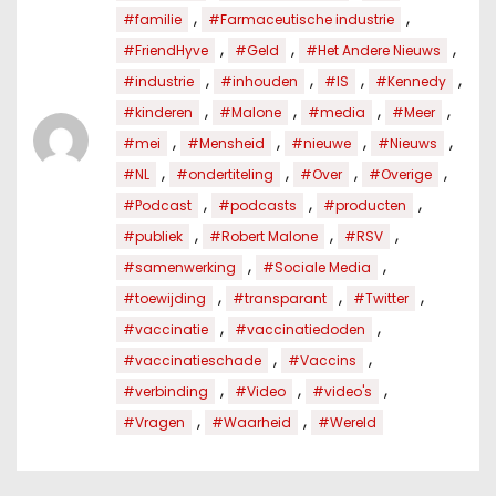
,
,
#familie
#Farmaceutische industrie
,
,
,
#FriendHyve
#Geld
#Het Andere Nieuws
,
,
,
,
#industrie
#inhouden
#IS
#Kennedy
,
,
,
,
#kinderen
#Malone
#media
#Meer
,
,
,
,
#mei
#Mensheid
#nieuwe
#Nieuws
,
,
,
,
#NL
#ondertiteling
#Over
#Overige
,
,
,
#Podcast
#podcasts
#producten
,
,
,
#publiek
#Robert Malone
#RSV
,
,
#samenwerking
#Sociale Media
,
,
,
#toewijding
#transparant
#Twitter
,
,
#vaccinatie
#vaccinatiedoden
,
,
#vaccinatieschade
#Vaccins
,
,
,
#verbinding
#Video
#video's
,
,
#Vragen
#Waarheid
#Wereld