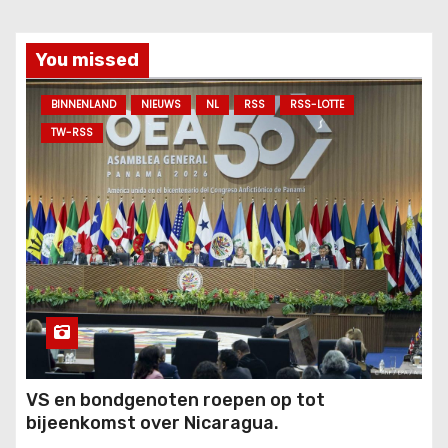
You missed
BINNENLAND
NIEUWS
NL
RSS
RSS-LOTTE
TW-RSS
VS en bondgenoten roepen op tot
bijeenkomst over Nicaragua.