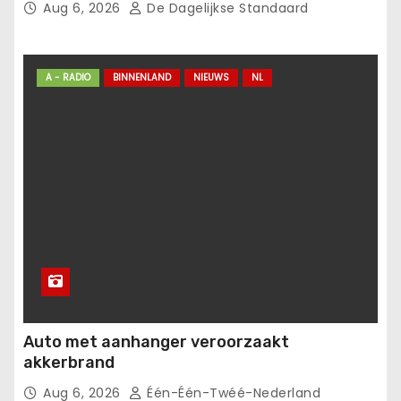
Aug 6, 2026
De Dagelijkse Standaard
A - RADIO
BINNENLAND
NIEUWS
NL
Auto met aanhanger veroorzaakt
akkerbrand
Aug 6, 2026
Één-Één-Twéé-Nederland