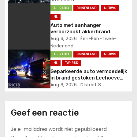
t
A - RADIO
BINNENLAND
NIEUWS
NL
i
Auto met aanhanger
veroorzaakt akkerbrand
e
Aug 6, 2026
Één-Één-Twéé-
Nederland
A - RADIO
BINNENLAND
NIEUWS
NL
TW-RSS
Geparkeerde auto vermoedelijk
in brand gestoken Leehoeve
Delft
Aug 6, 2026
District 8
Geef een reactie
Je e-mailadres wordt niet gepubliceerd.