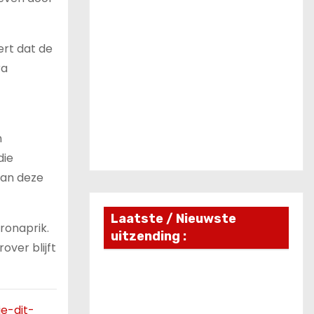
ert dat de
ra
n
die
van deze
Laatste / Nieuwste
ronaprik.
uitzending :
ver blijft
e-dit-