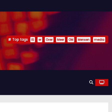
Top tags
IS
er
Over
Meer
OM
Mensen
media