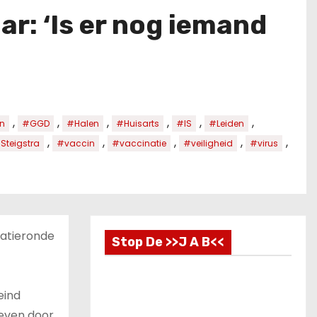
r: ‘Is er nog iemand
,
,
,
,
,
,
n
#GGD
#Halen
#Huisarts
#IS
#Leiden
,
,
,
,
,
Steigstra
#vaccin
#vaccinatie
#veiligheid
#virus
natieronde
Stop De >>J A B<<
eind
geven door