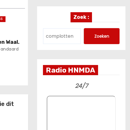
Zoek :
SS
Zoeken
n Waal.
tandaard
Radio HNMDA
24/7
e dit