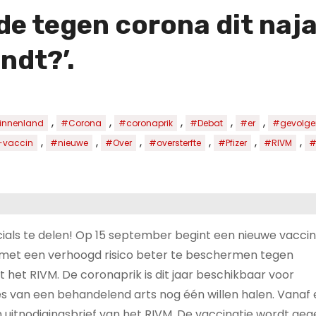
e tegen corona dit najaa
ndt?’.
,
,
,
,
,
innenland
#Corona
#coronaprik
#Debat
#er
#gevolge
,
,
,
,
,
,
vaccin
#nieuwe
#Over
#oversterfte
#Pfizer
#RIVM
#
cials te delen! Op 15 september begint een nieuwe vacci
met een verhoogd risico beter te beschermen tegen
het RIVM. De coronaprik is dit jaar beschikbaar voor
s van een behandelend arts nog één willen halen. Vanaf 
 uitnodigingsbrief van het RIVM. De vaccinatie wordt ge