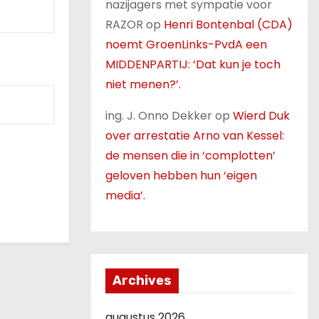
nazijagers met sympatie voor
RAZOR
op
Henri Bontenbal (CDA)
noemt GroenLinks-PvdA een
MIDDENPARTIJ: ‘Dat kun je toch
niet menen?’.
ing. J. Onno Dekker
op
Wierd Duk
over arrestatie Arno van Kessel:
de mensen die in ‘complotten’
geloven hebben hun ‘eigen
media’.
Archives
augustus 2026