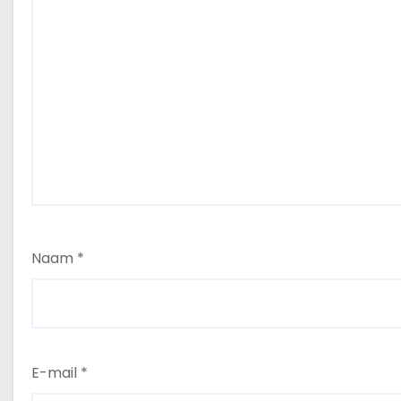
Naam
*
E-mail
*