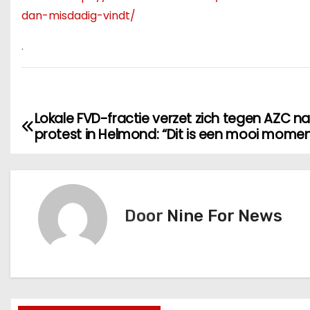
dan-misdadig-vindt/
.
Lokale FVD-fractie verzet zich tegen AZC na 
B
protest in Helmond: “Dit is een mooi momen
e
r
i
Door
Nine For News
c
h
t