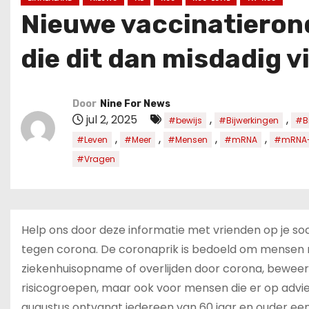
u
Nieuwe vaccinatierond
d
die dit dan misdadig vi
Door
Nine For News
jul 2, 2025
,
,
#bewijs
#Bijwerkingen
#B
,
,
,
,
#Leven
#Meer
#Mensen
#mRNA
#mRNA-
#Vragen
Help ons door deze informatie met vrienden op je so
tegen corona. De coronaprik is bedoeld om mensen 
ziekenhuisopname of overlijden door corona, beweert 
risicogroepen, maar ook voor mensen die er op advie
augustus ontvangt iedereen van 60 jaar en ouder een