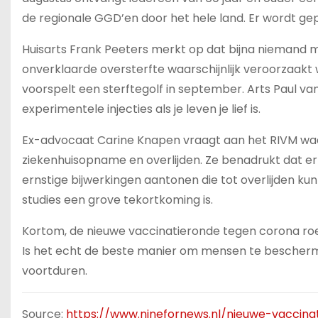
de regionale GGD’en door het hele land. Er wordt ge
Huisarts Frank Peeters merkt op dat bijna niemand me
onverklaarde oversterfte waarschijnlijk veroorzaakt
voorspelt een sterftegolf in september. Arts Paul va
experimentele injecties als je leven je lief is.
Ex-advocaat Carine Knapen vraagt aan het RIVM waar
ziekenhuisopname en overlijden. Ze benadrukt dat er ge
ernstige bijwerkingen aantonen die tot overlijden ku
studies een grove tekortkoming is.
Kortom, de nieuwe vaccinatieronde tegen corona roept
Is het echt de beste manier om mensen te beschermen
voortduren.
Source:
https://www.ninefornews.nl/nieuwe-vaccina