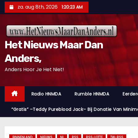
D
za. aug 8th, 2026
1:20:24 AM
o
o
r
g
Het Nieuws Maar Dan
a
a
Anders,
n
Anders Hoor Je Het Niet!
n
a
a
Radio HNMDA
Rumble HNMDA
Eerder
r
i
“Gratis” –Teddy Pureblood Jack– Bij Donatie Van Minim
n
h
o
BINNENLAND
NIEUWS
NL
RSS
RSS-LOTTE
TW-RSS