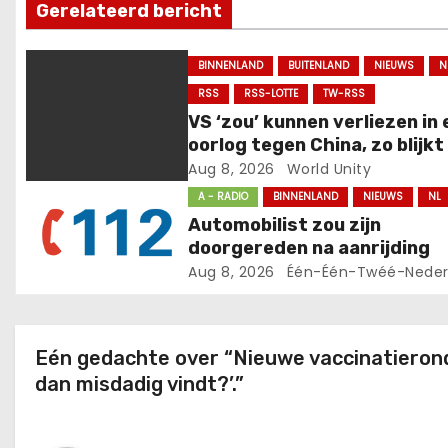
Gerelateerd bericht
n
a
BINNENLAND
BUITENLAND
NIEUWS
N
RSS
RSS-LOTTE
TW-RSS
v
VS ‘zou’ kunnen verliezen in
i
oorlog tegen China, zo blijkt
nieuw rapport van
Aug 8, 2026
World Unity
g
congrescommissie, mist zo
A - RADIO
BINNENLAND
NIEUWS
NL
capaciteit als vermogen.
Automobilist zou zijn
a
doorgereden na aanrijding
t
Aug 8, 2026
Één-Één-Twéé-Neder
i
e
Eén gedachte over “Nieuwe vaccinatieronde
dan misdadig vindt?’.”