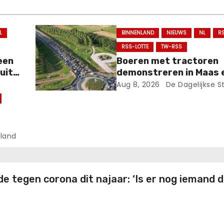
L
BINNENLAND
NIEUWS
NL
R
RSS-LOTTE
TW-RSS
 een
Boeren met tractoren
 uit
demonstreren in Maas e
Aug 8, 2026
De Dagelijkse S
wel
land
 tegen corona dit najaar: ‘Is er nog iemand di