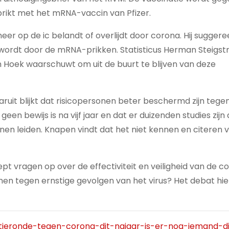
prikt met het mRNA-vaccin van Pfizer.
er op de ic belandt of overlijdt door corona. Hij suggere
 wordt door de mRNA-prikken. Statisticus Herman Steigst
n Hoek waarschuwt om uit de buurt te blijven van deze
uit blijkt dat risicopersonen beter beschermd zijn tege
en bewijs is na vijf jaar en dat er duizenden studies zijn 
nnen leiden. Knapen vindt dat het niet kennen en citeren 
 vragen op over de effectiviteit en veiligheid van de co
 tegen ernstige gevolgen van het virus? Het debat hiero
tieronde-tegen-corona-dit-najaar-is-er-nog-iemand-di