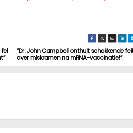
fel
“Dr. John Campbell onthult schokkende fei
t”.
over miskramen na mRNA-vaccinatie!”.