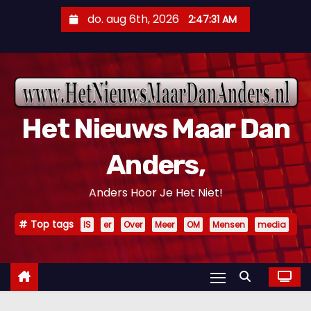
D
do. aug 6th, 2026
2:47:32 AM
o
o
r
g
a
Het Nieuws Maar Dan
a
n
Anders,
n
a
Anders Hoor Je Het Niet!
a
r
Top tags
IS
er
Over
Meer
OM
Mensen
media
i
n
h
o