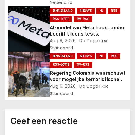
g
Nederland
BINNENLAND
NIEUWS
NL
RSS
a
RSS-LOTTE
TW-RSS
t
AI-model van Meta hackt ander
bedrijf tijdens tests.
i
Aug 6, 2026
De Dagelijkse
Standaard
e
BINNENLAND
NIEUWS
NL
RSS
RSS-LOTTE
TW-RSS
Regering Colombia waarschuwt
voor mogelijke terroristische
daden.
Aug 6, 2026
De Dagelijkse
Standaard
Geef een reactie