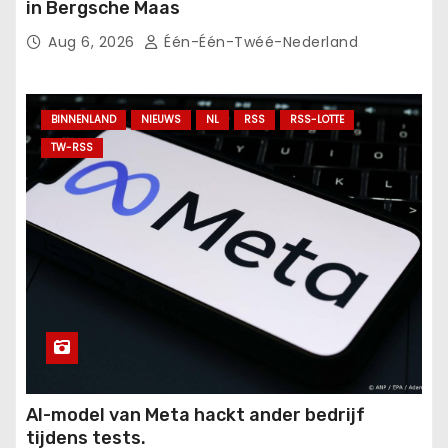
in Bergsche Maas
Aug 6, 2026
Één-Één-Twéé-Nederland
BINNENLAND
NIEUWS
NL
RSS
RSS-LOTTE
TW-RSS
AI-model van Meta hackt ander bedrijf
tijdens tests.