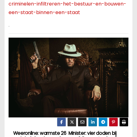
criminelen-infiltreren-het-bestuur-en-bouwen-
een-staat-binnen-een-staat
.
Weeronline: warmste 26
Minister: vier doden bij
B