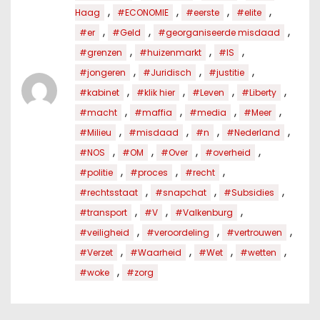
,
,
,
,
Haag
#ECONOMIE
#eerste
#elite
,
,
,
#er
#Geld
#georganiseerde misdaad
,
,
,
#grenzen
#huizenmarkt
#IS
,
,
,
#jongeren
#Juridisch
#justitie
,
,
,
,
#kabinet
#klik hier
#Leven
#Liberty
,
,
,
,
#macht
#maffia
#media
#Meer
,
,
,
,
#Milieu
#misdaad
#n
#Nederland
,
,
,
,
#NOS
#OM
#Over
#overheid
,
,
,
#politie
#proces
#recht
,
,
,
#rechtsstaat
#snapchat
#Subsidies
,
,
,
#transport
#V
#Valkenburg
,
,
,
#veiligheid
#veroordeling
#vertrouwen
,
,
,
,
#Verzet
#Waarheid
#Wet
#wetten
,
#woke
#zorg