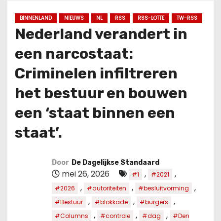
u
d
BINNENLAND
NIEUWS
NL
RSS
RSS-LOTTE
TW-RSS
Nederland verandert in
een narcostaat:
Criminelen infiltreren
het bestuur en bouwen
een ‘staat binnen een
staat’.
Door
De Dagelijkse Standaard
mei 26, 2026
,
,
#1
#2021
,
,
,
#2026
#autoriteiten
#besluitvorming
,
,
,
#Bestuur
#blokkade
#burgers
,
,
,
#Columns
#controle
#dag
#Den