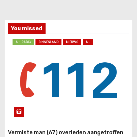
You missed
A - RADIO
BINNENLAND
NIEUWS
NL
Vermiste man (67) overleden aangetroffen