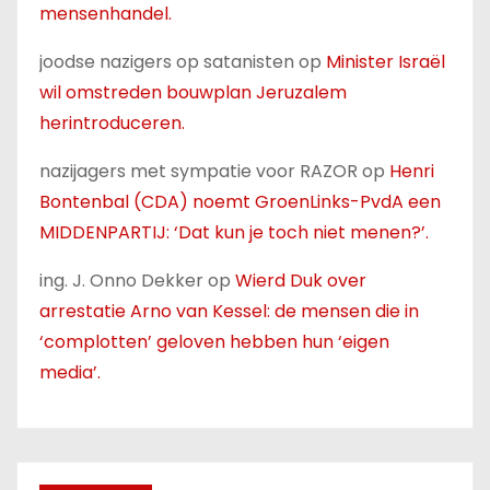
mensenhandel.
joodse nazigers op satanisten
op
Minister Israël
wil omstreden bouwplan Jeruzalem
herintroduceren.
nazijagers met sympatie voor RAZOR
op
Henri
Bontenbal (CDA) noemt GroenLinks-PvdA een
MIDDENPARTIJ: ‘Dat kun je toch niet menen?’.
ing. J. Onno Dekker
op
Wierd Duk over
arrestatie Arno van Kessel: de mensen die in
‘complotten’ geloven hebben hun ‘eigen
media’.