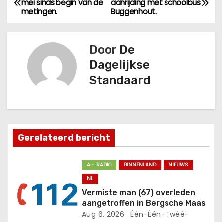
mei sinds begin van de
aanrijding met schoolbus
metingen.
Buggenhout.
e
r
Door
De
i
Dagelijkse
Standaard
c
h
t
Gerelateerd bericht
n
a
A - RADIO
BINNENLAND
NIEUWS
NL
v
Vermiste man (67) overleden
aangetroffen in Bergsche Maas
i
Aug 6, 2026
Één-Één-Twéé-