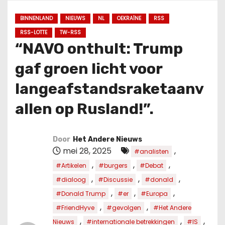
u
d
BINNENLAND
NIEUWS
NL
OEKRAÏNE
RSS
RSS-LOTTE
TW-RSS
“NAVO onthult: Trump
gaf groen licht voor
langeafstandsraketaanv
allen op Rusland!”.
Door
Het Andere Nieuws
mei 28, 2025
,
#analisten
,
,
,
#Artikelen
#burgers
#Debat
,
,
,
#dialoog
#Discussie
#donald
,
,
,
#Donald Trump
#er
#Europa
,
,
#FriendHyve
#gevolgen
#Het Andere
,
,
,
Nieuws
#internationale betrekkingen
#IS