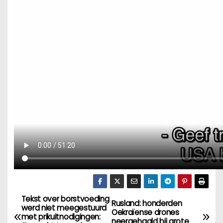
Tekst over borstvoeding
B
Rusland: honderden
werd niet meegestuurd
Oekraïense drones
met prikuitnodigingen:
neergehaald bij grote