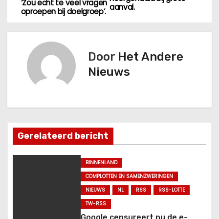
e
‘Zou echt te veel vragen
aanval.
oproepen bij doelgroep’.
r
i
Door
Het Andere
c
Nieuws
h
t
n
Gerelateerd bericht
a
v
BINNENLAND
COMPLOTTEN EN SAMENZWERINGEN
i
NIEUWS
NL
RSS
RSS-LOTTE
g
TW-RSS
Google censureert nu de e-