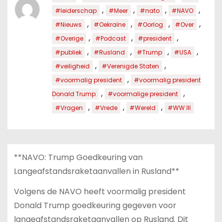
,
,
,
,
#leiderschap
#Meer
#nato
#NAVO
,
,
,
,
#Nieuws
#Oekraïne
#Oorlog
#Over
,
,
,
#Overige
#Podcast
#president
,
,
,
,
#publiek
#Rusland
#Trump
#USA
,
,
#veiligheid
#Verenigde Staten
,
#voormalig president
#voormalig president
,
,
Donald Trump
#voormalige president
,
,
,
#Vragen
#Vrede
#Wereld
#WW III
**NAVO: Trump Goedkeuring van
Langeafstandsraketaanvallen in Rusland**
Volgens de NAVO heeft voormalig president
Donald Trump goedkeuring gegeven voor
langeafstandsraketaanvallen op Rusland. Dit