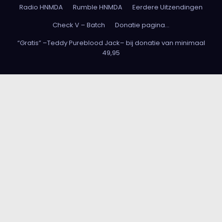
Radio HNMDA
Rumble HNMDA
Eerdere Uitzendingen
Check V – Batch
Donatie pagina…
“Gratis” –Teddy Pureblood Jack– bij donatie van minimaal
49,95