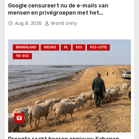
Google censureert nu de e-mails van
mensen en privégroepen met het
Orwelliaanse anti-“misinformatie”-plan.
Aug 8, 2026
World Unity
BINNENLAND
NIEUWS
NL
RSS
RSS-LOTTE
TW-RSS
Droogte raakt boeren opnieuw: Schapen