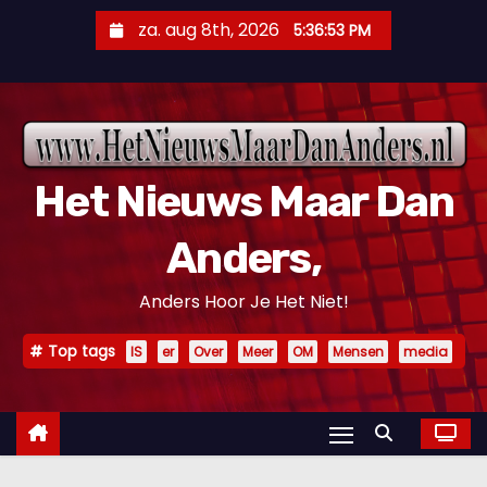
D
za. aug 8th, 2026
5:36:54 PM
o
o
r
g
a
Het Nieuws Maar Dan
a
n
Anders,
n
a
Anders Hoor Je Het Niet!
a
r
Top tags
IS
er
Over
Meer
OM
Mensen
media
i
n
h
o