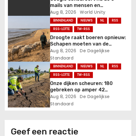
a
mails van mensen en
privégroepen met het
Aug 8, 2026
World Unity
t
Orwelliaanse
BINNENLAND
NIEUWS
NL
RSS
anti-“misinformatie”-plan.
i
RSS-LOTTE
TW-RSS
Droogte raakt boeren opnieuw:
e
Schapen moeten van de
Waddendijken verdwijnen!.
Aug 8, 2026
De Dagelijkse
Standaard
BINNENLAND
NIEUWS
NL
RSS
RSS-LOTTE
TW-RSS
Onze dijken scheuren: 180
gebreken op amper 42
kilometer in Zuid-Holland!.
Aug 8, 2026
De Dagelijkse
Standaard
Geef een reactie