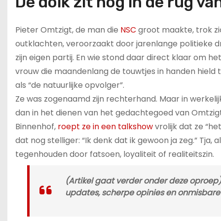
De dolk zit nog in de rug va
Pieter Omtzigt, de man die
NSC
groot maakte, trok zi
outklachten, veroorzaakt door jarenlange politieke dr
zijn eigen partij. En wie stond daar direct klaar om h
vrouw die maandenlang de touwtjes in handen hield te
als “de natuurlijke opvolger”.
Ze was zogenaamd zijn rechterhand. Maar in werkeli
dan in het dienen van het gedachtegoed van Omtzigt
Binnenhof,
roept ze in een talkshow
vrolijk dat ze “he
dat nog stelliger: “Ik denk dat ik gewoon ja zeg.” Tja, a
tegenhouden door fatsoen, loyaliteit of realiteitszin.
(Artikel gaat verder onder deze oproep) 
updates, scherpe opinies en onmisbare a