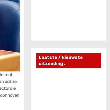
Laatste / Nieuwste
uitzending :
die met
en dat ze
lectorale
Vroonhoven