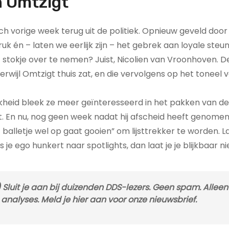
n Omtzigt
ch vorige week terug uit de politiek. Opnieuw geveld door
uk én – laten we eerlijk zijn – het gebrek aan loyale steu
et stokje over te nemen? Juist, Nicolien van Vroonhoven. D
rwijl Omtzigt thuis zat, en die vervolgens op het toneel
jkheid bleek ze meer geïnteresseerd in het pakken van d
. En nu, nog geen week nadat hij afscheid heeft genomen
t balletje wel op gaat gooien” om lijsttrekker te worden. 
ls je ego hunkert naar spotlights, dan laat je je blijkbaar ni
Sluit je aan bij duizenden DDS-lezers. Geen spam. Alleen 
nalyses. Meld je hier aan voor onze nieuwsbrief.