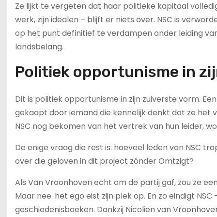
Ze lijkt te vergeten dat haar politieke kapitaal volle
werk, zijn idealen – blijft er niets over. NSC is verwo
op het punt definitief te verdampen onder leiding va
landsbelang.
Politiek opportunisme in z
Dit is politiek opportunisme in zijn zuiverste vorm. Ee
gekaapt door iemand die kennelijk denkt dat ze het vo
NSC nog bekomen van het vertrek van hun leider, wor
De enige vraag die rest is: hoeveel leden van NSC trap
over die geloven in dit project zónder Omtzigt?
Als Van Vroonhoven echt om de partij gaf, zou ze een
Maar nee: het ego eist zijn plek op. En zo eindigt NSC
geschiedenisboeken. Dankzij Nicolien van Vroonhove