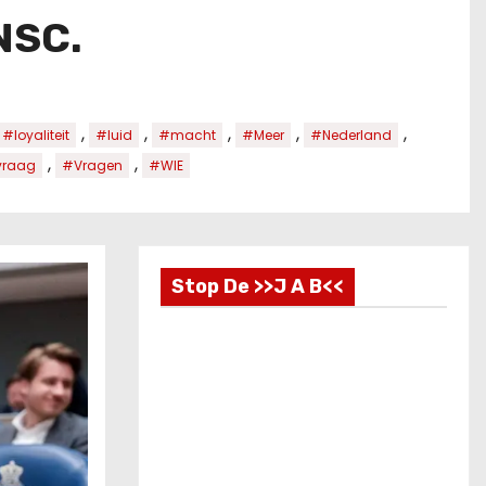
 NSC.
,
,
,
,
,
#loyaliteit
#luid
#macht
#Meer
#Nederland
,
,
vraag
#Vragen
#WIE
Stop De >>J A B<<