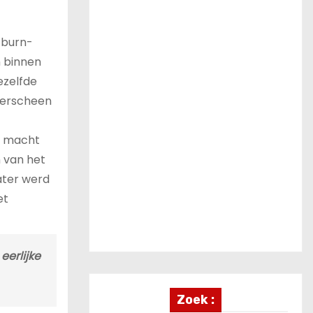
 burn-
n binnen
ezelfde
 verscheen
e macht
 van het
Later werd
et
eerlijke
Zoek :