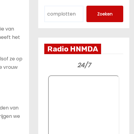
Zoeken
ie van
heeft het
Radio HNMDA
lsof ze op
24/7
ze vrouw
eden van
rijgen we