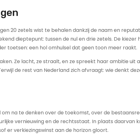
ngen
ngen 20 zetels wist te behalen dankzij de naam en reputat
ekend dieptepunt: tussen de nul en drie zetels. De kiezer 
der toetsen: een hol omhulsel dat geen toon meer raakt.
ken. Ze lacht, ze straalt, en ze spreekt haar ambitie uit a
rwijl de rest van Nederland zich afvraagt: wie denkt de
 Tijd om na te denken over de toekomst, over de bestaansr
rlijke vernieuwing en de rechtsstaat. In plaats daarvan k
of er verkiezingswinst aan de horizon gloort.