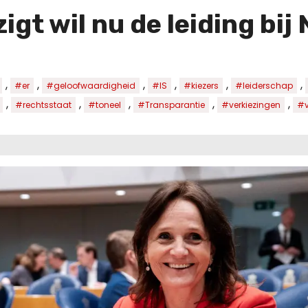
gt wil nu de leiding bij
,
,
,
,
,
,
#er
#geloofwaardigheid
#IS
#kiezers
#leiderschap
,
,
,
,
,
#rechtsstaat
#toneel
#Transparantie
#verkiezingen
#