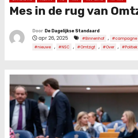
u
Mes in de rug van Omtzi
d
Door
De Dagelijkse Standaard
apr 26, 2025
,
#Binnenhof
#campagne
,
,
,
,
#nieuwe
#NSC
#Omtzigt
#Over
#Politiek