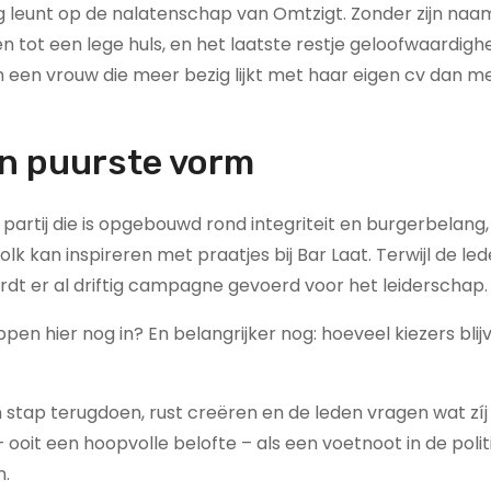
dig leunt op de nalatenschap van Omtzigt. Zonder zijn naam,
rden tot een lege huls, en het laatste restje geloofwaardigh
n een vrouw die meer bezig lijkt met haar eigen cv dan m
ijn puurste vorm
n partij die is opgebouwd rond integriteit en burgerbelang,
lk kan inspireren met praatjes bij Bar Laat. Terwijl de le
dt er al driftig campagne gevoerd voor het leiderschap.
pen hier nog in? En belangrijker nog: hoeveel kiezers blij
 stap terugdoen, rust creëren en de leden vragen wat zíj 
 – ooit een hoopvolle belofte – als een voetnoot in de poli
n.