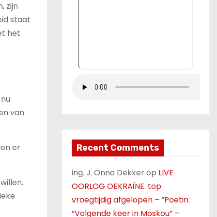
 zijn
eid staat
et het
 nu
den van
ven er
Recent Comments
ing. J. Onno Dekker
op
LIVE
willen.
OORLOG OEKRAÏNE. top
tieke
vroegtijdig afgelopen – “Poetin:
“Volgende keer in Moskou” –