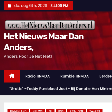
D
do. aug 6th, 2026
3:41:11 PM
o
o
r
g
Het Nieuws Maar Dan
a
a
Anders,
n
Anders Hoor Je Het Niet!
n
a
a
Radio HNMDA
Rumble HNMDA
Eerder
r
i
“Gratis” –Teddy Pureblood Jack– Bij Donatie Van Minim
n
h
o
BINNENLAND
NIEUWS
NL
RSS
RSS-LOTTE
TW-RSS