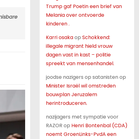
Trump gaf Poetin een brief van
Melania over ontvoerde
misbare
kinderen .
Karri osaka
op
Schokkend:
illegale migrant hield vrouw
dagen vast in kast – politie
spreekt van mensenhandel.
joodse nazigers op satanisten
op
Minister Israël wil omstreden
bouwplan Jeruzalem
herintroduceren.
nazijagers met sympatie voor
RAZOR
op
Henri Bontenbal (CDA)
noemt GroenLinks-PvdA een