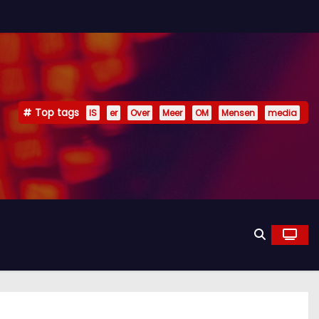
Top tags
IS
er
Over
Meer
OM
Mensen
media