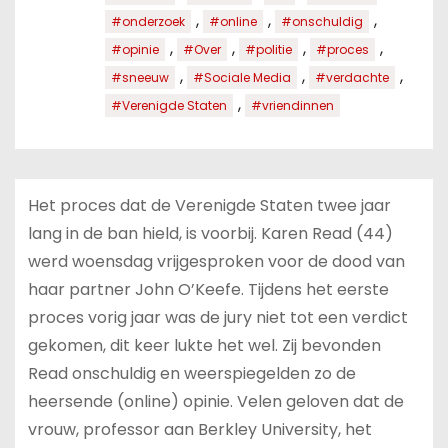
,
,
,
#onderzoek
#online
#onschuldig
,
,
,
,
#opinie
#Over
#politie
#proces
,
,
,
#sneeuw
#Sociale Media
#verdachte
,
#Verenigde Staten
#vriendinnen
Het proces dat de Verenigde Staten twee jaar
lang in de ban hield, is voorbij. Karen Read (44)
werd woensdag vrijgesproken voor de dood van
haar partner John O’Keefe. Tijdens het eerste
proces vorig jaar was de jury niet tot een verdict
gekomen, dit keer lukte het wel. Zij bevonden
Read onschuldig en weerspiegelden zo de
heersende (online) opinie. Velen geloven dat de
vrouw, professor aan Berkley University, het