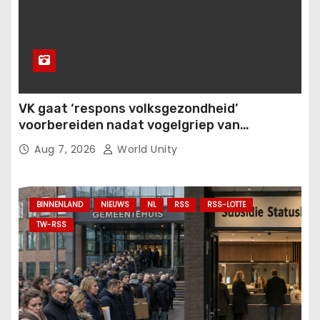
VK gaat ‘respons volksgezondheid’
voorbereiden nadat vogelgriep van
zoogdieren op mensen overspringt.
Aug 7, 2026
World Unity
BINNENLAND
NIEUWS
NL
RSS
RSS-LOTTE
TW-RSS