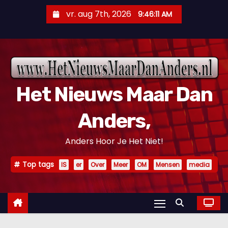
D
vr. aug 7th, 2026
9:46:12 AM
o
o
r
g
a
Het Nieuws Maar Dan
a
n
Anders,
n
a
Anders Hoor Je Het Niet!
a
r
Top tags
IS
er
Over
Meer
OM
Mensen
media
i
n
h
o