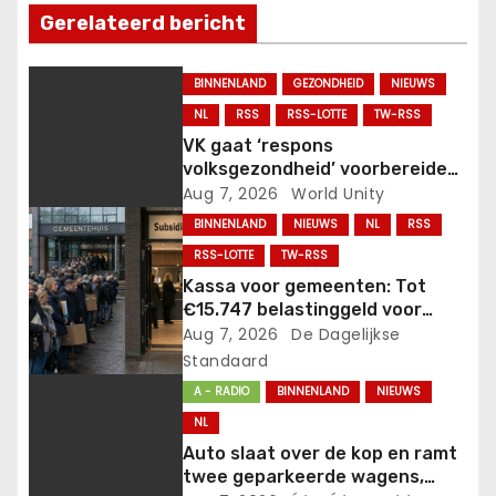
Gerelateerd bericht
a
v
BINNENLAND
GEZONDHEID
NIEUWS
NL
RSS
RSS-LOTTE
TW-RSS
i
VK gaat ‘respons
volksgezondheid’ voorbereiden
g
nadat vogelgriep van
Aug 7, 2026
World Unity
zoogdieren op mensen
a
BINNENLAND
NIEUWS
NL
RSS
overspringt.
RSS-LOTTE
TW-RSS
t
Kassa voor gemeenten: Tot
€15.747 belastinggeld voor
i
iedere tijdelijk gehuisveste
Aug 7, 2026
De Dagelijkse
statushouder!.
Standaard
e
A - RADIO
BINNENLAND
NIEUWS
NL
Auto slaat over de kop en ramt
twee geparkeerde wagens,