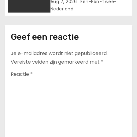
bestuurder gewond
Aug 7, 2026
Één-Één-Twéé-
Nederland
Geef een reactie
Je e-mailadres wordt niet gepubliceerd.
Vereiste velden zijn gemarkeerd met
*
Reactie
*