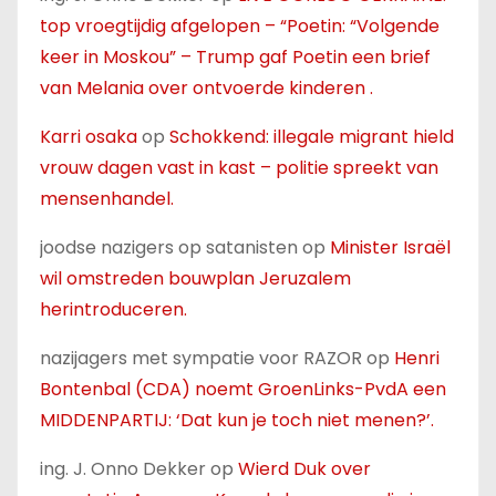
top vroegtijdig afgelopen – “Poetin: “Volgende
keer in Moskou” – Trump gaf Poetin een brief
van Melania over ontvoerde kinderen .
Karri osaka
op
Schokkend: illegale migrant hield
vrouw dagen vast in kast – politie spreekt van
mensenhandel.
joodse nazigers op satanisten
op
Minister Israël
wil omstreden bouwplan Jeruzalem
herintroduceren.
nazijagers met sympatie voor RAZOR
op
Henri
Bontenbal (CDA) noemt GroenLinks-PvdA een
MIDDENPARTIJ: ‘Dat kun je toch niet menen?’.
ing. J. Onno Dekker
op
Wierd Duk over