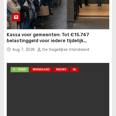
Kassa voor gemeenten: Tot €15.747
belastinggeld voor iedere tijdelijk
gehuisveste statushouder!.
Aug 7, 2026
De Dagelijkse Standaard
A - RADIO
BINNENLAND
NIEUWS
NL