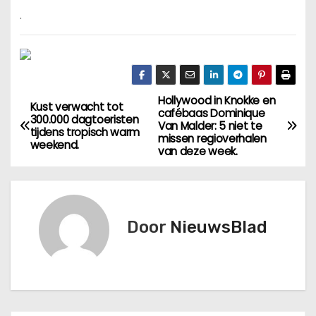
.
Hollywood in Knokke en
B
Kust verwacht tot
cafébaas Dominique
300.000 dagtoeristen
Van Malder: 5 niet te
e
tijdens tropisch warm
missen regioverhalen
weekend.
van deze week.
r
i
c
Door
NieuwsBlad
h
t
n