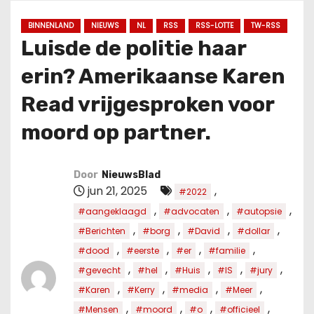
u
d
BINNENLAND
NIEUWS
NL
RSS
RSS-LOTTE
TW-RSS
Luisde de politie haar
erin? Amerikaanse Karen
Read vrijgesproken voor
moord op partner.
Door
NieuwsBlad
jun 21, 2025
,
#2022
,
,
,
#aangeklaagd
#advocaten
#autopsie
,
,
,
,
#Berichten
#borg
#David
#dollar
,
,
,
,
#dood
#eerste
#er
#familie
,
,
,
,
,
#gevecht
#hel
#Huis
#IS
#jury
,
,
,
,
#Karen
#Kerry
#media
#Meer
,
,
,
,
#Mensen
#moord
#o
#officieel