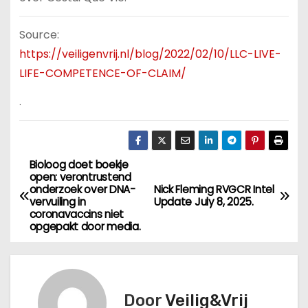
Source:
https://veiligenvrij.nl/blog/2022/02/10/LLC-LIVE-
LIFE-COMPETENCE-OF-CLAIM/
.
Bioloog doet boekje
B
open: verontrustend
onderzoek over DNA-
Nick Fleming RVGCR Intel
e
vervuiling in
Update July 8, 2025.
coronavaccins niet
r
opgepakt door media.
i
c
Door
Veilig&Vrij