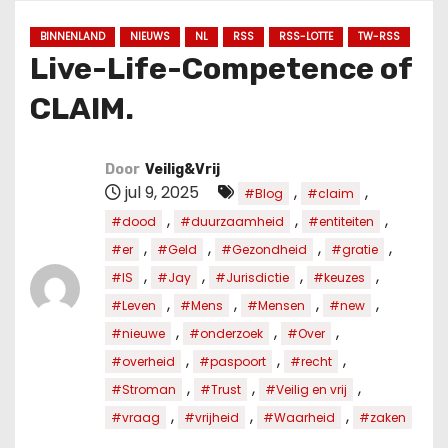
u
d
BINNENLAND
NIEUWS
NL
RSS
RSS-LOTTE
TW-RSS
Live-Life-Competence of
CLAIM.
Door
Veilig&Vrij
jul 9, 2025
,
,
#Blog
#claim
,
,
,
#dood
#duurzaamheid
#entiteiten
,
,
,
,
#er
#Geld
#Gezondheid
#gratie
,
,
,
,
#IS
#Jay
#Jurisdictie
#keuzes
,
,
,
,
#Leven
#Mens
#Mensen
#new
,
,
,
#nieuwe
#onderzoek
#Over
,
,
,
#overheid
#paspoort
#recht
,
,
,
#Stroman
#Trust
#Veilig en vrij
,
,
,
#vraag
#vrijheid
#Waarheid
#zaken