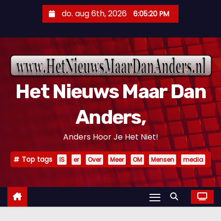
D
do. aug 6th, 2026
6:05:21 PM
o
o
r
g
a
Het Nieuws Maar Dan
a
n
Anders,
n
a
Anders Hoor Je Het Niet!
a
r
Top tags
IS
er
Over
Meer
OM
Mensen
media
i
n
h
o