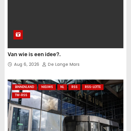
Van wie is een idee?.
Aug 6, 2026
De Lange Mars
BINNENLAND
NIEUWS
NL
RSS
RSS-LOTTE
TW-RSS