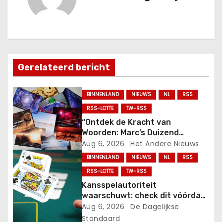
h
t
n
a
Gerelateerd bericht
v
BINNENLAND
NIEUWS
NL
RSS
i
RSS-LOTTE
TW-RSS
“Ontdek de Kracht van
g
Woorden: Marc’s Duizend
Inspirerende Quotes Nu als
Aug 6, 2026
Het Andere Nieuws
a
Ansichten!”.
BINNENLAND
NIEUWS
NL
RSS
t
RSS-LOTTE
TW-RSS
Kansspelautoriteit
i
waarschuwt: check dit vóórdat
je bij een online casino speelt.
Aug 6, 2026
De Dagelijkse
e
Standaard