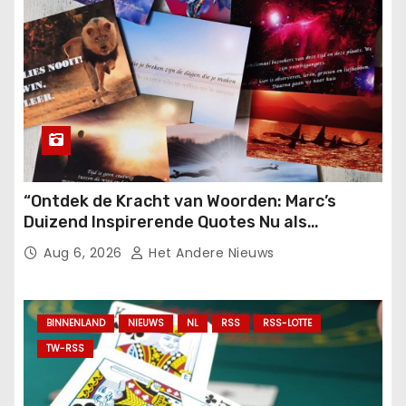
“Ontdek de Kracht van Woorden: Marc’s
Duizend Inspirerende Quotes Nu als
Ansichten!”.
Aug 6, 2026
Het Andere Nieuws
BINNENLAND
NIEUWS
NL
RSS
RSS-LOTTE
TW-RSS