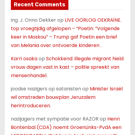
Recent Comments
ing. J. Onno Dekker
op
LIVE OORLOG OEKRAÏNE.
top vroegtijdig afgelopen – “Poetin: “Volgende
keer in Moskou” – Trump gaf Poetin een brief
van Melania over ontvoerde kinderen .
Karri osaka
op
Schokkend: illegale migrant hield
vrouw dagen vast in kast – politie spreekt van
mensenhandel.
joodse nazigers op satanisten
op
Minister Israël
wil omstreden bouwplan Jeruzalem
herintroduceren.
nazijagers met sympatie voor RAZOR
op
Henri
Bontenbal (CDA) noemt GroenLinks-PvdA een