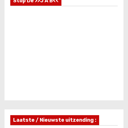
Stop De >>J A B<<
Laatste / Nieuwste uitzending :