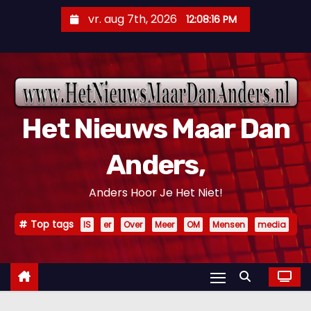
D
vr. aug 7th, 2026
12:08:18 PM
o
o
r
g
a
Het Nieuws Maar Dan
a
n
Anders,
n
a
Anders Hoor Je Het Niet!
a
r
Top tags
IS
er
Over
Meer
OM
Mensen
media
i
n
h
o