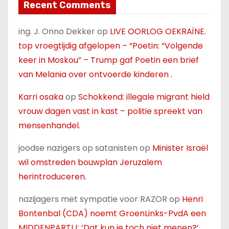
Recent Comments
ing. J. Onno Dekker
op
LIVE OORLOG OEKRAÏNE.
top vroegtijdig afgelopen – “Poetin: “Volgende
keer in Moskou” – Trump gaf Poetin een brief
van Melania over ontvoerde kinderen .
Karri osaka
op
Schokkend: illegale migrant hield
vrouw dagen vast in kast – politie spreekt van
mensenhandel.
joodse nazigers op satanisten
op
Minister Israël
wil omstreden bouwplan Jeruzalem
herintroduceren.
nazijagers met sympatie voor RAZOR
op
Henri
Bontenbal (CDA) noemt GroenLinks-PvdA een
MIDDENPARTIJ: ‘Dat kun je toch niet menen?’.