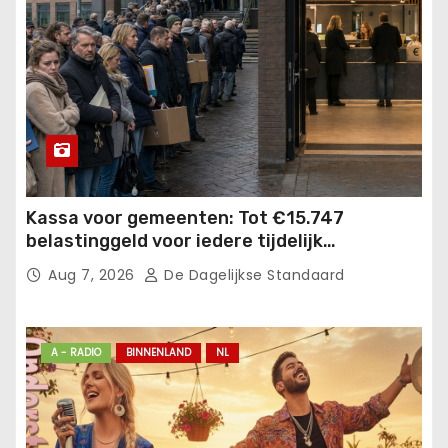
Kassa voor gemeenten: Tot €15.747
belastinggeld voor iedere tijdelijk
gehuisveste statushouder!.
Aug 7, 2026
De Dagelijkse Standaard
A - RADIO
BINNENLAND
NL