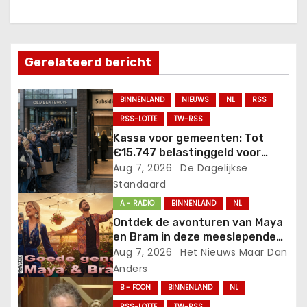
t
n
a
Gerelateerd bericht
v
BINNENLAND
NIEUWS
NL
RSS
i
RSS-LOTTE
TW-RSS
Kassa voor gemeenten: Tot
g
€15.747 belastinggeld voor
iedere tijdelijk gehuisveste
Aug 7, 2026
De Dagelijkse
a
statushouder!.
Standaard
t
A - RADIO
BINNENLAND
NL
Ontdek de avonturen van Maya
i
en Bram in deze meeslepende
nieuwe serie!
Aug 7, 2026
Het Nieuws Maar Dan
e
Anders
B - FOON
BINNENLAND
NL
RSS-LOTTE
TW-RSS