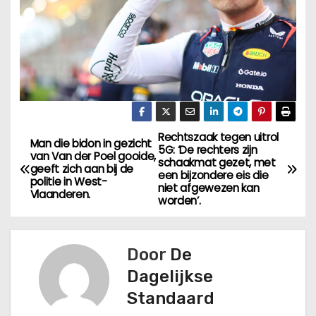
Rechtszaak tegen uitrol
B
Man die bidon in gezicht
5G: ‘De rechters zijn
van Van der Poel gooide,
schaakmat gezet, met
e
geeft zich aan bij de
een bijzondere eis die
politie in West-
niet afgewezen kan
Vlaanderen.
r
worden’.
i
Door
De
c
Dagelijkse
h
Standaard