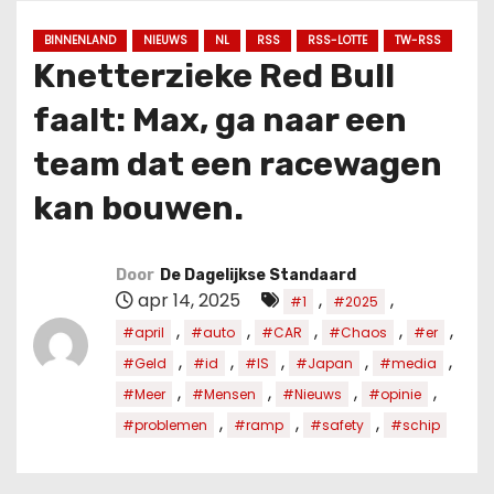
u
d
BINNENLAND
NIEUWS
NL
RSS
RSS-LOTTE
TW-RSS
Knetterzieke Red Bull
faalt: Max, ga naar een
team dat een racewagen
kan bouwen.
Door
De Dagelijkse Standaard
apr 14, 2025
,
,
#1
#2025
,
,
,
,
,
#april
#auto
#CAR
#Chaos
#er
,
,
,
,
,
#Geld
#id
#IS
#Japan
#media
,
,
,
,
#Meer
#Mensen
#Nieuws
#opinie
,
,
,
#problemen
#ramp
#safety
#schip