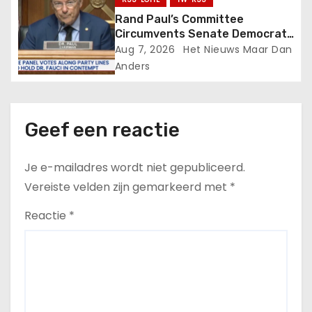
Rand Paul’s Committee
Circumvents Senate Democrats
to Hold Fauci Accountable
Aug 7, 2026
Het Nieuws Maar Dan
Anders
Geef een reactie
Je e-mailadres wordt niet gepubliceerd.
Vereiste velden zijn gemarkeerd met
*
Reactie
*