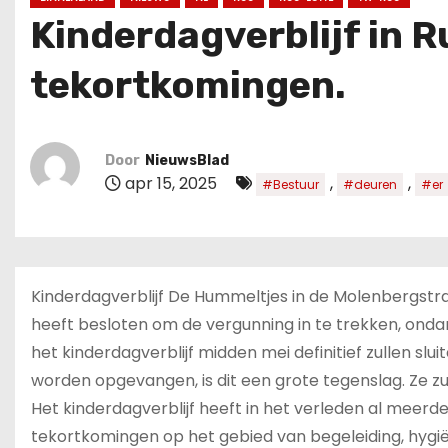
u
Kinderdagverblijf in 
d
tekortkomingen.
Door
NieuwsBlad
apr 15, 2025
,
,
#Bestuur
#deuren
#er
Kinderdagverblijf De Hummeltjes in de Molenbergst
heeft besloten om de vergunning in te trekken, onda
het kinderdagverblijf midden mei definitief zullen sl
worden opgevangen, is dit een grote tegenslag. Ze z
Het kinderdagverblijf heeft in het verleden al meer
tekortkomingen op het gebied van begeleiding, hygi