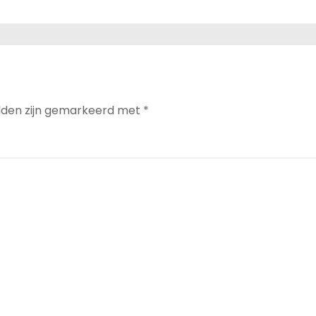
te
n
elden zijn gemarkeerd met
*