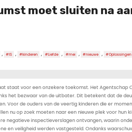
Rumst moet sluiten na 
,
,
,
,
,
,
#IS
#kinderen
#Liefde
#mei
#nieuwe
#Oplossingen
raat staat voor een onzekere toekomst. Het Agentschap 
nks het bezwaar van de uitbater. Dit betekent dat de de
uiten. Voor de ouders van de veertig kinderen die er mome
ullen nu op zoek moeten naar een nieuwe plek voor hun k
dere negatieve inspectieverslagen ontvangen, waarin ond
ëne en veiligheid werden vastgesteld. Ondanks waarschu