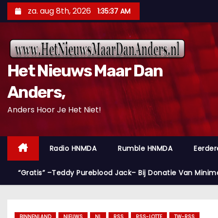
D
za. aug 8th, 2026
1:35:38 AM
o
o
r
g
Het Nieuws Maar Dan
a
a
Anders,
n
Anders Hoor Je Het Niet!
n
a
a
Radio HNMDA
Rumble HNMDA
Eerder
r
i
“Gratis” –Teddy Pureblood Jack– Bij Donatie Van Minim
n
h
o
BINNENLAND
NIEUWS
NL
RSS
RSS-LOTTE
TW-RSS