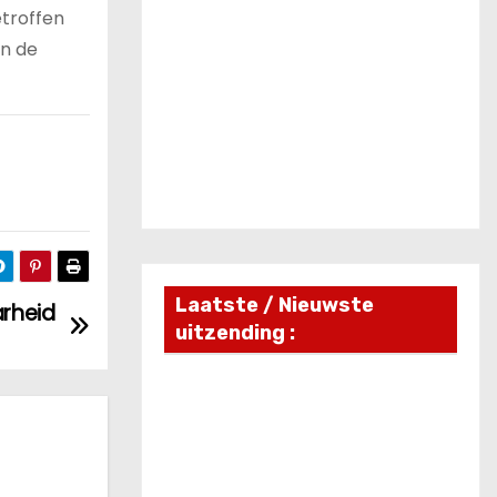
etroffen
en de
Laatste / Nieuwste
arheid
uitzending :