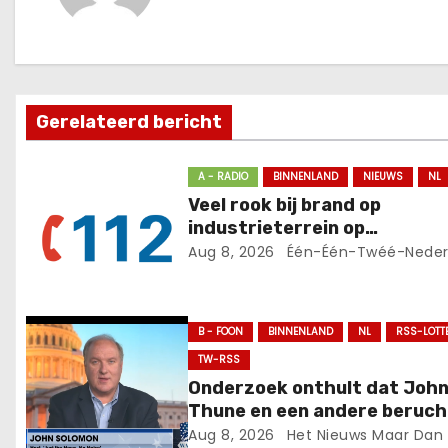
c
h
t
Gerelateerd bericht
n
a
A - RADIO
BINNENLAND
NIEUWS
NL
Veel rook bij brand op
v
industrieterrein op
industrieterrein bij
Aug 8, 2026
Één-Één-Twéé-Neder
i
recyclingbedrijf
g
B - FOON
BINNENLAND
NL
RSS-LOTT
a
TW-RSS
t
Onderzoek onthult dat Joh
Thune en een andere beruc
i
RINO naar verluidt kritisch
Aug 8, 2026
Het Nieuws Maar Dan