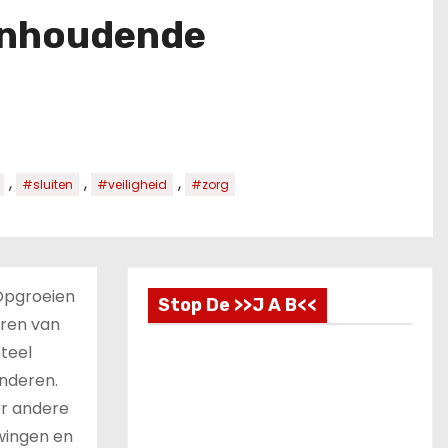
aanhoudende
,
,
,
#sluiten
#veiligheid
#zorg
Opgroeien
Stop De >>J A B<<
uren van
nteel
inderen.
er andere
wingen en