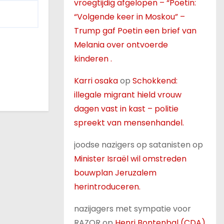
vroegtijdig afgelopen – “Poetin:
“Volgende keer in Moskou” –
Trump gaf Poetin een brief van
Melania over ontvoerde
kinderen .
Karri osaka
op
Schokkend:
illegale migrant hield vrouw
dagen vast in kast – politie
spreekt van mensenhandel.
joodse nazigers op satanisten
op
Minister Israël wil omstreden
bouwplan Jeruzalem
herintroduceren.
nazijagers met sympatie voor
RAZOR
op
Henri Bontenbal (CDA)