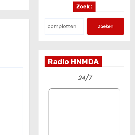
Zoek :
Zoeken
Radio HNMDA
24/7