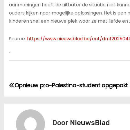
aanmaningen heeft de uitbater de situatie niet kunn
ouders kijken naar mogelijke oplossingen. Het is een
kinderen snel een nieuwe plek waar ze met liefde e
Source:
https://www.nieuwsblad.be/cnt/dmf20250
.
B
Opnieuw pro-Palestina-student opgepakt i
e
r
i
Door
NieuwsBlad