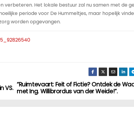
en verbeteren. Het lokale bestuur zal nu samen met de g
 moeilijke periode voor De Hummeltjes, maar hopelijk vind
n zorg worden opgevangen.
415_92826540
“Ruimtevaart: Feit of Fictie? Ontdek de Wa
n VS.
met Ing. Willibrordus van der Weide!”.