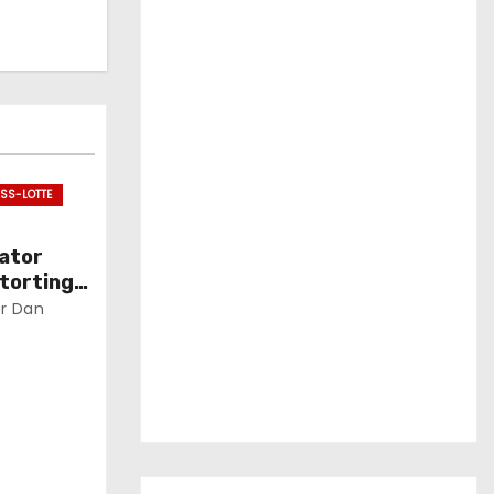
SS-LOTTE
ator
torting
r Dan