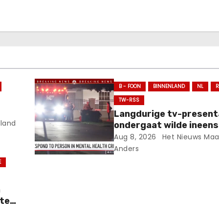
B - FOON
BINNENLAND
NL
R
TW-RSS
Langdurige tv-present
land
ondergaat wilde ineens
live op tv.
Aug 8, 2026
Het Nieuws Maa
Anders
E
n
hte