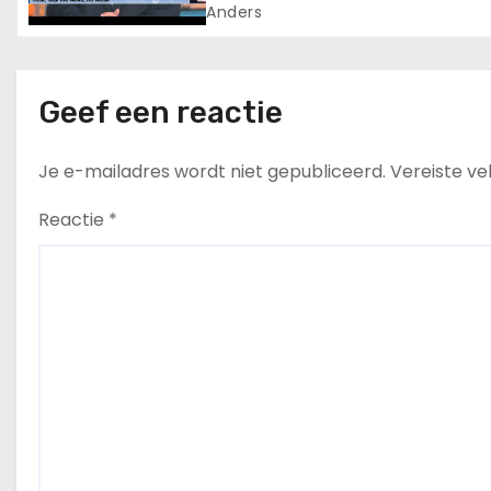
onderzoek naar de Deep Sta
Anders
e
belemmeren – The America
Tribune.com
Geef een reactie
Je e-mailadres wordt niet gepubliceerd.
Vereiste v
Reactie
*