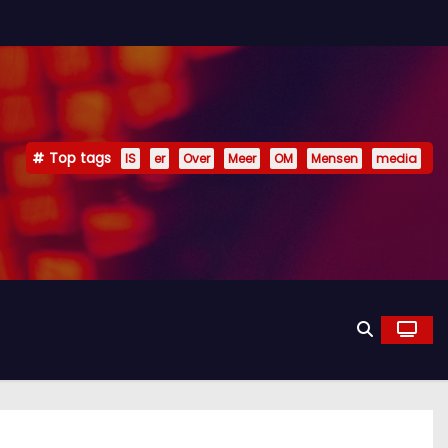
Top tags
IS
er
Over
Meer
OM
Mensen
media