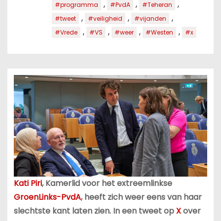
,
,
,
#programma
#PvdA
#Teheran
,
,
,
#tweet
#veiligheid
#vijanden
,
,
,
,
#Vrede
#VS
#weer
#Westen
#x
Kati Piri
, Kamerlid voor het extreemlinkse
GroenLinks-PvdA
, heeft zich weer eens van haar
slechtste kant laten zien. In een tweet op
X
over