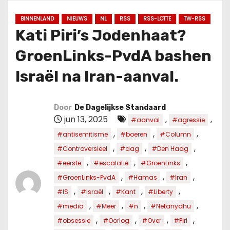
u
d
BINNENLAND
NIEUWS
NL
RSS
RSS-LOTTE
TW-RSS
Kati Piri’s Jodenhaat?
GroenLinks-PvdA bashen
Israël na Iran-aanval.
Door
De Dagelijkse Standaard
jun 13, 2025
,
,
#aanval
#agressie
,
,
,
#antisemitisme
#boeren
#Column
,
,
,
#Controversieel
#dag
#Den Haag
,
,
,
#eerste
#escalatie
#GroenLinks
,
,
,
#GroenLinks-PvdA
#Hamas
#Iran
,
,
,
,
#IS
#Israël
#Kant
#Liberty
,
,
,
,
#media
#Meer
#n
#Netanyahu
,
,
,
,
#obsessie
#Oorlog
#Over
#Piri