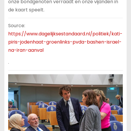
onze bondgenoten verraadt en onze vijanden in
de kaart speelt.
Source:
https://www.dagelijksestandaard.nl/politiek/kati-
piris-jodenhaat-groenlinks-pvda-bashen-israel-
na-iran-aanval
.