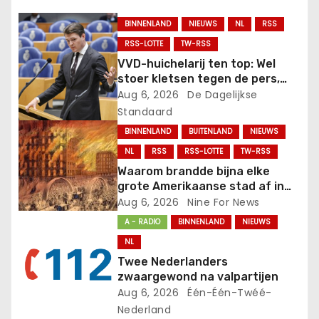
a
BINNENLAND
NIEUWS
NL
RSS
v
RSS-LOTTE
TW-RSS
VVD-huichelarij ten top: Wel
i
stoer kletsen tegen de pers,
maar stemmen VÓÓR zes
Aug 6, 2026
De Dagelijkse
g
maanden WW in het buitenland!.
Standaard
a
BINNENLAND
BUITENLAND
NIEUWS
NL
RSS
RSS-LOTTE
TW-RSS
t
Waarom brandde bijna elke
i
grote Amerikaanse stad af in
de 19e eeuw?.
Aug 6, 2026
Nine For News
e
A - RADIO
BINNENLAND
NIEUWS
NL
Twee Nederlanders
zwaargewond na valpartijen
Aug 6, 2026
Één-Één-Twéé-
Nederland