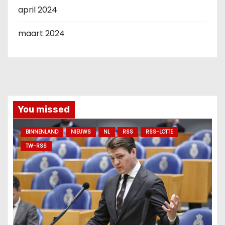
april 2024
maart 2024
You missed
BINNENLAND
NIEUWS
NL
RSS
RSS-LOTTE
TW-RSS