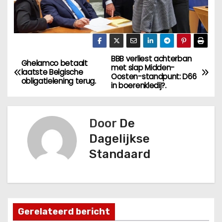
BBB verliest achterban
B
Ghelamco betaalt
met slap Midden-
laatste Belgische
Oosten-standpunt: D66
e
obligatielening terug.
in boerenkledij?.
r
Door
De
i
Dagelijkse
c
Standaard
h
t
n
Gerelateerd bericht