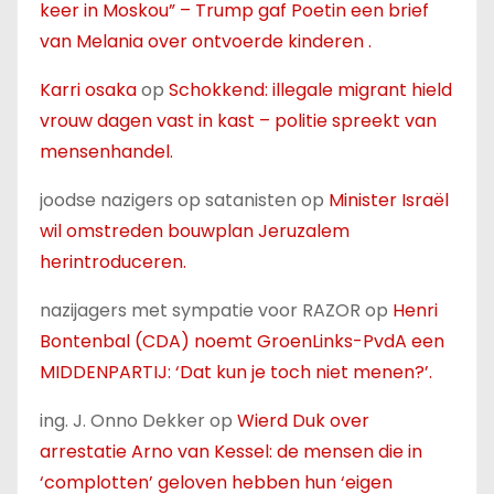
keer in Moskou” – Trump gaf Poetin een brief
van Melania over ontvoerde kinderen .
Karri osaka
op
Schokkend: illegale migrant hield
vrouw dagen vast in kast – politie spreekt van
mensenhandel.
joodse nazigers op satanisten
op
Minister Israël
wil omstreden bouwplan Jeruzalem
herintroduceren.
nazijagers met sympatie voor RAZOR
op
Henri
Bontenbal (CDA) noemt GroenLinks-PvdA een
MIDDENPARTIJ: ‘Dat kun je toch niet menen?’.
ing. J. Onno Dekker
op
Wierd Duk over
arrestatie Arno van Kessel: de mensen die in
‘complotten’ geloven hebben hun ‘eigen