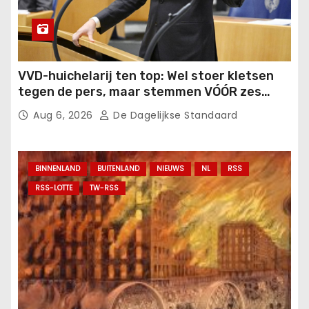
VVD-huichelarij ten top: Wel stoer kletsen
tegen de pers, maar stemmen VÓÓR zes
maanden WW in het buitenland!.
Aug 6, 2026
De Dagelijkse Standaard
BINNENLAND
BUITENLAND
NIEUWS
NL
RSS
RSS-LOTTE
TW-RSS