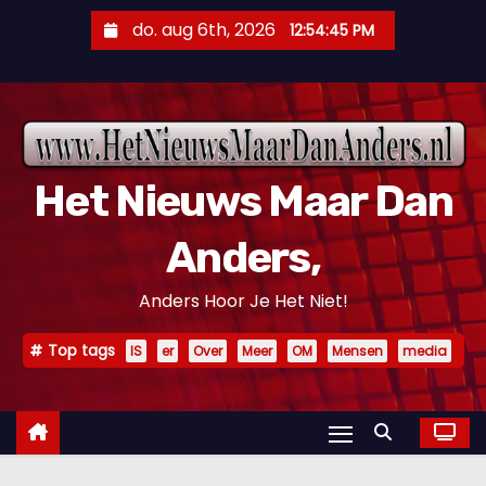
D
do. aug 6th, 2026
12:54:46 PM
o
o
r
g
a
Het Nieuws Maar Dan
a
n
Anders,
n
a
Anders Hoor Je Het Niet!
a
r
Top tags
IS
er
Over
Meer
OM
Mensen
media
i
n
h
o